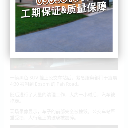
一辆黑色 SUV 撞上公交车站后，紧急服务部门于凌晨
4:30 被叫到 Epsom 的 Pah Road。
随后进行了大量的清理工作，大约一小时后，汽车被
拖走。
现场录像显示，车子的前部完全被撞毁，公交车站严
重受损，人行道上的玻璃被震碎。