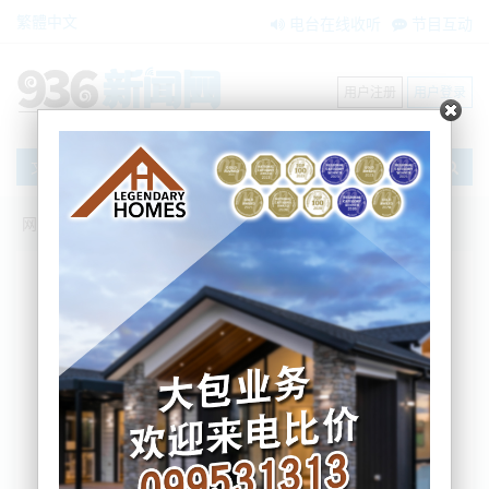
繁體中文
电台在线收听
节目互动
用户注册
用户登录
文章
网站首页
新闻资讯
大洋洲新闻
突发！奥克兰一汽车撞上Epsom公交车
站，致面目全非
BNE
2023-10-04 07:52:03
周三清晨，一辆汽车撞上了奥克兰市中心的一个公交
车站，导致公交车站面目全非。