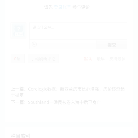
请先
登录账号
参与评论。
提交
0
条
手动刷新评论
默认
最早
支持最多
上一篇：
Corelogic数据：新西兰房市信心增强，房价逐渐趋
于稳定
下一篇：
Southland一渔民被卷入海中后已身亡
栏目索引