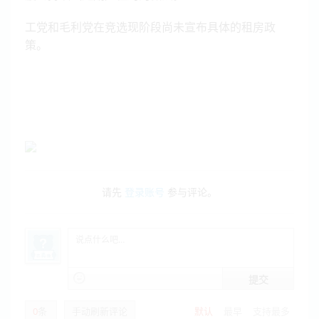
工党和毛利党在竞选现阶段尚未宣布具体的租房政
策。
请先
登录账号
参与评论。
提交
0
条
手动刷新评论
默认
最早
支持最多