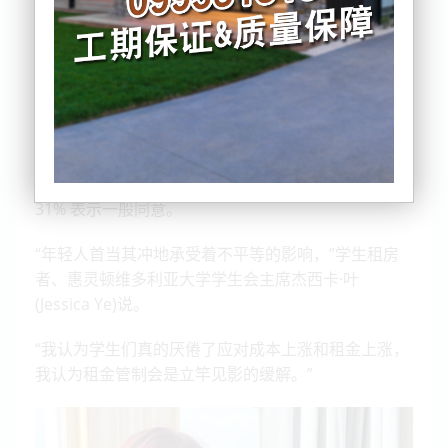
根据
在线工具 Vote Compass 显示，
限制房东加租的
政策得到了该国近一半年轻选民的强烈支持。
18 至 29 岁的人中有 47% 强烈同意实行租金限制，
31% 表示一般同意。
“年轻人首当其冲地承受着不平等的影响，”学生租房
者、惠灵顿维多利亚大学学生会主席杰西卡·叶
(Jessica Ye)说。
“我认为学生们真的厌倦了应对成本上涨和租金上涨，
我认为租金管制会是立竿见影的缓解。”