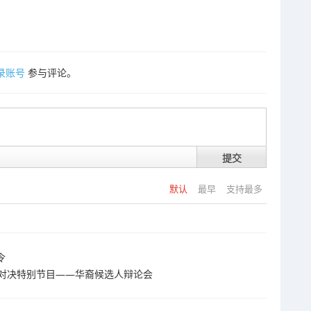
录账号
参与评论。
提交
默认
最早
支持最多
令
大选对决特别节目——华裔候选人辩论会