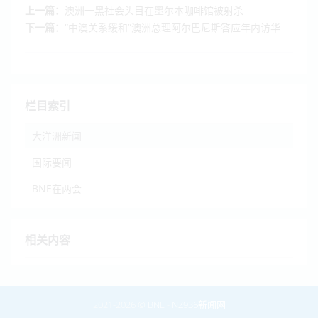
上一篇：
澳洲一黑社会头目在墨尔本咖啡馆被射杀
下一篇：
“中澳关系缓和”澳洲总理阿尔巴尼斯答应年内访华
栏目索引
大洋洲新闻
国际要闻
BNE在两会
相关内容
2021-2026 ©
BNE
-
NZ936新闻网