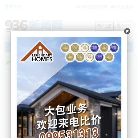
繁體中文
电台在线收听
节目互动
用户注册
用户登录
文章
网站首页
新闻资讯
大洋洲新闻
【最新民调】夸张！国家党飙升突破
40%！工党再跌5.5%
BNE
2023-09-12 10:59:46
根据最新的 Newshub Reid-Research 民意调查，工
党的支持率比 7 月底的上一次民调相比，下降到
26.8%，国家党和行动党看起来可以轻松执政。