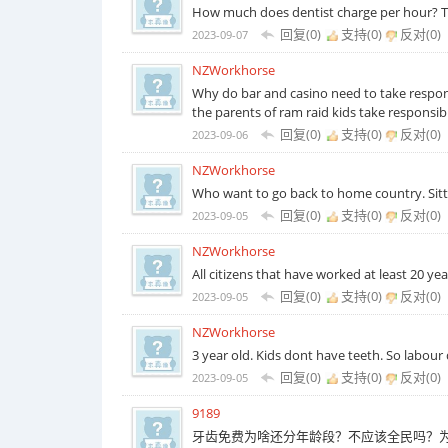
How much does dentist charge per hour? To 
回复(0)
支持(
0
)
反对(
0
)
2023-09-07
NZWorkhorse
Why do bar and casino need to take respons
the parents of ram raid kids take responsibi
回复(0)
支持(
0
)
反对(
0
)
2023-09-06
NZWorkhorse
Who want to go back to home country. Sitting
回复(0)
支持(
0
)
反对(
0
)
2023-09-05
NZWorkhorse
All citizens that have worked at least 20 ye
回复(0)
支持(
0
)
反对(
0
)
2023-09-05
NZWorkhorse
3 year old. Kids dont have teeth. So labour 
回复(0)
支持(
0
)
反对(
0
)
2023-09-05
9189
牙齿免费为啥还分年龄段？不应该全民吗？