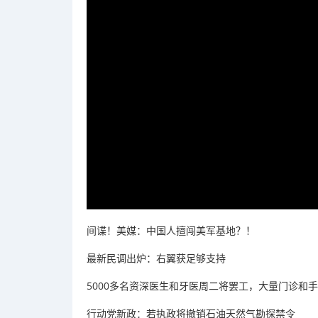
间谍！美媒：中国人擅闯美军基地？！
最新民调出炉：右翼获足够支持
5000多名资深医生和牙医周二将罢工，大量门诊和
行动党新政：若执政将撤销石油天然气勘探禁令