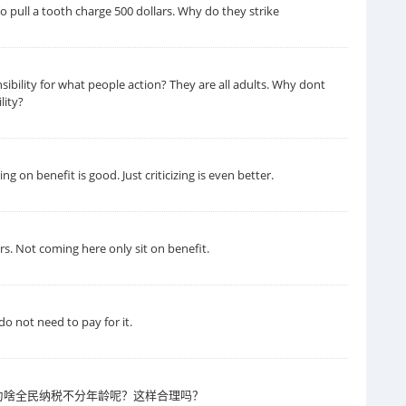
pull a tooth charge 500 dollars. Why do they strike
ibility for what people action? They are all adults. Why dont
lity?
 on benefit is good. Just criticizing is even better.
ars. Not coming here only sit on benefit.
do not need to pay for it.
为啥全民纳税不分年龄呢？这样合理吗？