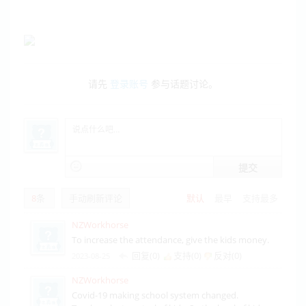
请先
登录账号
参与话题讨论。
提交
8
条
手动刷新评论
默认
最早
支持最多
NZWorkhorse
To increase the attendance, give the kids money.
回复(0)
支持(
0
)
反对(
0
)
2023-08-25
NZWorkhorse
Covid-19 making school system changed.