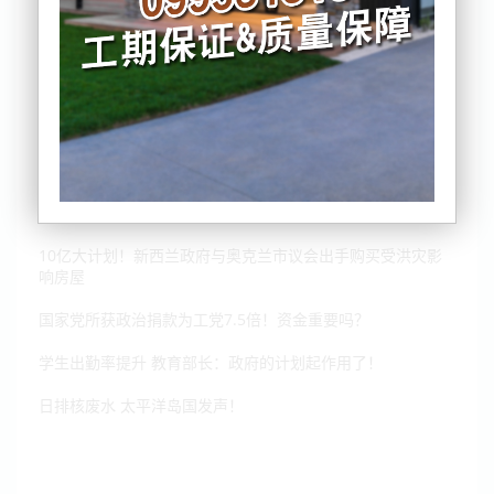
突发！俄官媒:普里戈津已死于空难
10亿大计划！新西兰政府与奥克兰市议会出手购买受洪灾影
响房屋
国家党所获政治捐款为工党7.5倍！资金重要吗？
学生出勤率提升 教育部长：政府的计划起作用了！
日排核废水 太平洋岛国发声！