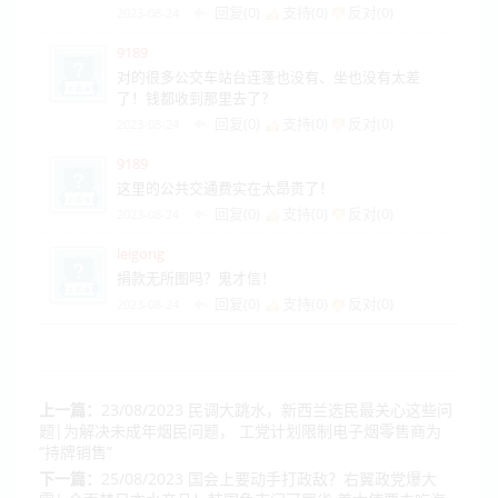
回复(0)
支持(
0
)
反对(
0
)
2023-08-24
9189
对的很多公交车站台连蓬也没有、坐也没有太差
了！钱都收到那里去了？
回复(0)
支持(
0
)
反对(
0
)
2023-08-24
9189
这里的公共交通费实在太昂贵了！
回复(0)
支持(
0
)
反对(
0
)
2023-08-24
leigong
捐款无所图吗？鬼才信！
回复(0)
支持(
0
)
反对(
0
)
2023-08-24
上一篇：
23/08/2023 民调大跳水，新西兰选民最关心这些问
题|为解决未成年烟民问题， 工党计划限制电子烟零售商为
“持牌销售”
下一篇：
25/08/2023 国会上要动手打政敌？右翼政党爆大