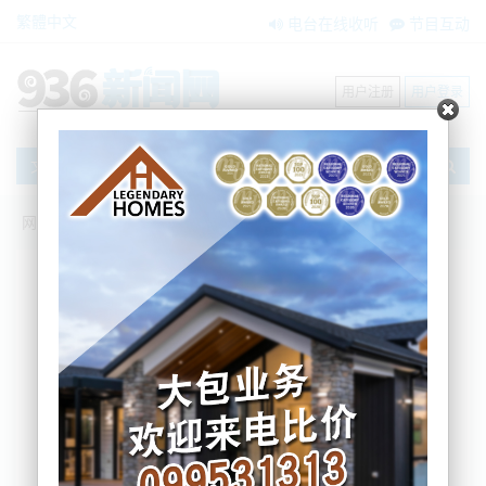
繁體中文
电台在线收听
节目互动
用户注册
用户登录
文章
网站首页
节目互动
我爱纽西兰
24/08/2023 10亿大计划！新西兰政府与奥
克兰市议会出手购买受洪灾影响房屋|国家
党所获政治捐款为工党7.5倍！资金重要
吗？
BNE
2023-08-24 07:33:19