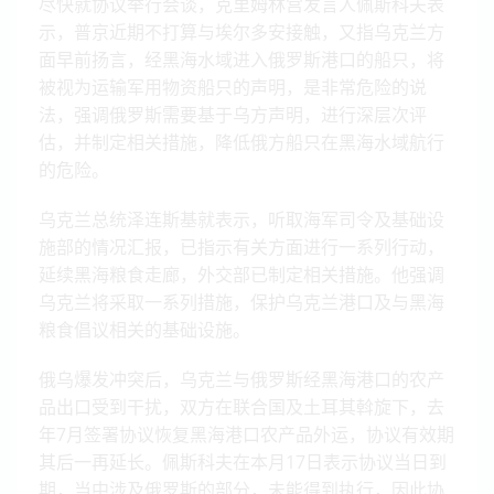
尽快就协议举行会谈，克里姆林宫发言人佩斯科夫表
示，普京近期不打算与埃尔多安接触，又指乌克兰方
面早前扬言，经黑海水域进入俄罗斯港口的船只，将
被视为运输军用物资船只的声明，是非常危险的说
法，强调俄罗斯需要基于乌方声明，进行深层次评
估，并制定相关措施，降低俄方船只在黑海水域航行
的危险。
乌克兰总统泽连斯基就表示，听取海军司令及基础设
施部的情况汇报，已指示有关方面进行一系列行动，
延续黑海粮食走廊，外交部已制定相关措施。他强调
乌克兰将采取一系列措施，保护乌克兰港口及与黑海
粮食倡议相关的基础设施。
俄乌爆发冲突后，乌克兰与俄罗斯经黑海港口的农产
品出口受到干扰，双方在联合国及土耳其斡旋下，去
年7月签署协议恢复黑海港口农产品外运，协议有效期
其后一再延长。佩斯科夫在本月17日表示协议当日到
期，当中涉及俄罗斯的部分，未能得到执行，因此协