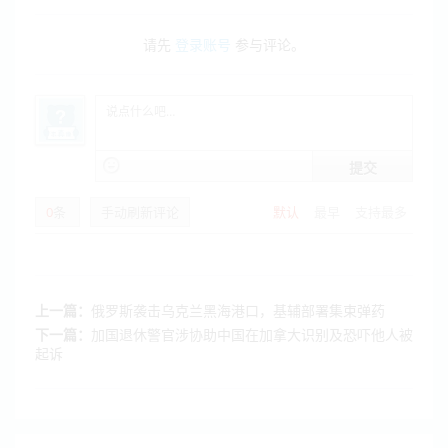
请先
登录账号
参与评论。
提交
0
条
手动刷新评论
默认
最早
支持最多
上一篇：
俄罗斯袭击乌克兰黑海港口，基辅部署集束弹药
下一篇：
加国退休警官涉协助中国在加拿大识别及恐吓他人被
起诉