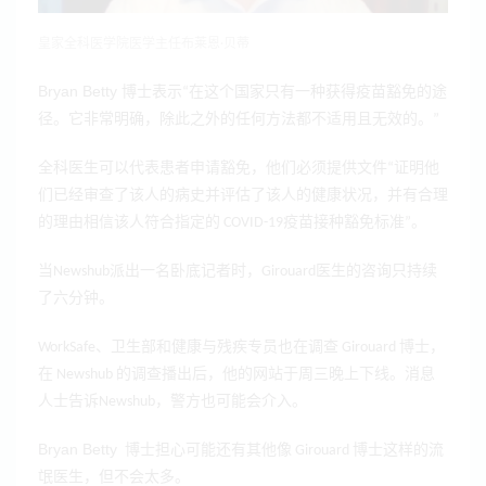
皇家全科医学院医学主任布莱恩·贝蒂
Bryan Betty 博士
表示
“在这个国家只有一种获得疫苗豁免的途
径。它非常明确，除此之外的任何方法都不适用且无效的。”
全科医生可以代表患者申请豁免，他们必须提供文件“证明他
们已经审查了该人的病史并评估了该人的健康状况，并有合理
的理由相信该人符合指定的 COVID-19疫苗接种豁免标准”。
当Newshub派出一名卧底记者时，Girouard医生的咨询只持续
了六分钟。
WorkSafe、卫生部和健康与残疾专员也在调查 Girouard 博士，
在 Newshub 的调查播出后，他的网站于周三晚上下线。消息
人士告诉Newshub，警方也可能会介入。
Bryan Betty
博士担心可能还有其他像 Girouard 博士这样的流
氓医生，但不会太多。