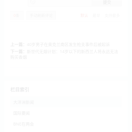
提交
0
条
手动刷新评论
默认
最早
支持最多
上一篇：
40岁男子在奥克兰南区发生枪支事件后被起诉
下一篇：
新世代无烟计划：14岁以下的新西兰人将永远无法
购买香烟
栏目索引
大洋洲新闻
国际要闻
BNE在两会