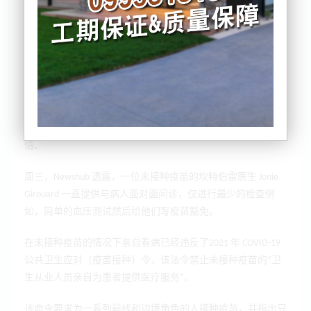
引述Newshub报道，在新西兰可能会有几十名全科医生对签发
虚假疫苗豁免持开放态度，这是今年夏天令人头疼的一件事
情、
周三，Newshub 透露，一位未接种疫苗的坎特伯雷医生 Jonie
Girouard 一直提供与病人面对面问诊，仅进行最少的检查例
如，简单的血压测试然后给他们写疫苗豁免。
在未接种疫苗的情况下亲自看病已经违反了2021 年 COVID-19
公共卫生应对（疫苗接种）令，该法令禁止未接种疫苗的“卫
生从业人员亲自为患者提供医疗服务”。
该命令要求为一系列前线和边境角色的人接种疫苗，并指出只