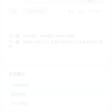
提交
0
条
手动刷新评论
默认
最早
支持最多
上一篇：
中方回应：美巡逻机过航台湾海峡
下一篇：
核废水不管了吗？欧盟同意取消对日本食品的进口限
制
栏目索引
大洋洲新闻
国际要闻
BNE在两会