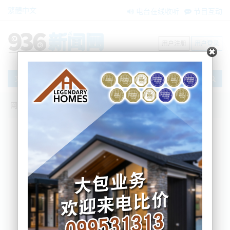
繁體中文
电台在线收听
节目互动
用户注册
用户登录
文章
网站首页
新闻资讯
国际要闻
甜味剂致癌？世卫放话了
BNE
2023-07-14 17:14:46
世界卫生组织宣布，甜味剂阿斯巴甜是一种可能的致
癌物质，但在已商定的水平下食用依然安全。
据悉，阿斯巴甜是世界上最受欢迎的甜味剂之一，从
无糖汽水到香口珠等产品都有使用。世卫与联合国粮
农组织下的食品添加剂联合专家委员会表示，未发现