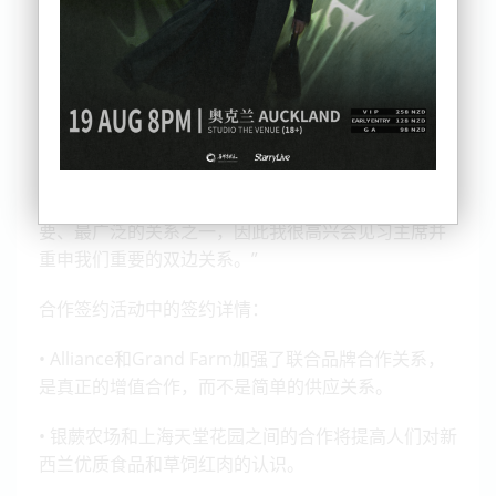
Chris Hipkins 总理昨日在北京人民大会堂会见了中国
国家主席习近平和全国人大常委会委员长赵乐际。
Chris Hipkins 说：“新西兰与中国的关系是我们最重
要、最广泛的关系之一，因此我很高兴会见习主席并
重申我们重要的双边关系。”
合作签约活动中的签约详情：
• Alliance和Grand Farm加强了联合品牌合作关系，
是真正的增值合作，而不是简单的供应关系。
• 银蕨农场和上海天堂花园之间的合作将提高人们对新
西兰优质食品和草饲红肉的认识。