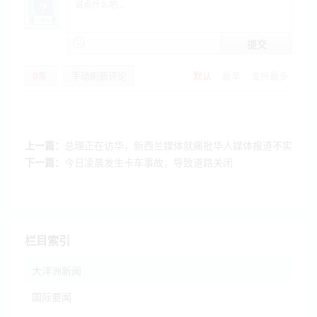
提交
0
条
手动刷新评论
默认
最早
支持最多
上一篇：
总理正在访华，新西兰媒体就痛批华人媒体报道不实
下一篇：
今日凌晨发生卡车事故，导致道路关闭
栏目索引
大洋洲新闻
国际要闻