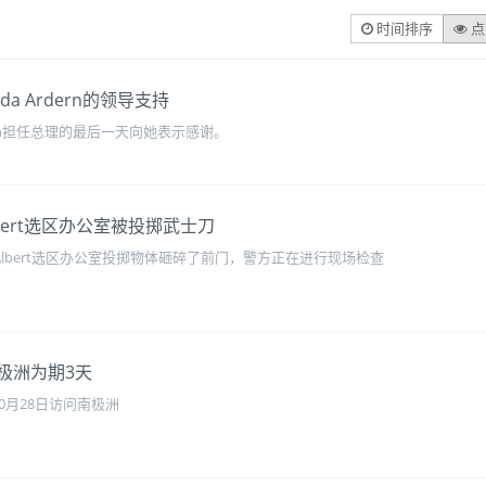
时间排序
点
a Ardern的领导支持
dern担任总理的最后一天向她表示感谢。
t Albert选区办公室被投掷武士刀
的MtAlbert选区办公室投掷物体砸碎了前门，警方正在进行现场检查
访南极洲为期3天
至10月28日访问南极洲