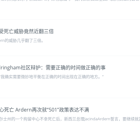
rn所受死亡威胁竟然近翻三倍
dern的威胁几乎翻了三倍。
往Sandringham社区辩护：需要正确的时间做正确的事
“我确实需要微妙地平衡在正确的时间出现在正确的地方。”
亡 Ardern再次就“501”政策表达不满
州的一个拘留中心不幸死亡后，新西兰总理JacindaArdern誓言，要继续就