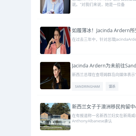
说。"对我们来说，她是一位备
如履薄冰！Jacinda Arde
在过去三年中，针对总理JacindaAr
Jacinda Ardern为未前
新西兰总理在查塔姆群岛向媒体表示
SANDRINGHAM
谋杀
新西兰女子于澳洲移民拘留中心死
在有报道称一名新西兰妇女在新南威尔士
AnthonyAlbanese承认