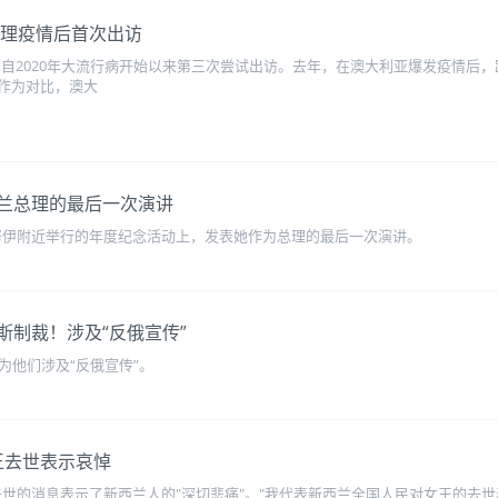
n 总理疫情后首次出访
恩自2020年大流行病开始以来第三次尝试出访。去年，在澳大利亚爆发疫情后
作为对比，澳大
为新西兰总理的最后一次演讲
午在旺格努伊附近举行的年度纪念活动上，发表她作为总理的最后一次演讲。
遭俄罗斯制裁！涉及“反俄宣传”
为他们涉及“反俄宣传”。
对英女王去世表示哀悼
莎白女王去世的消息表示了新西兰人的"深切悲痛"。"我代表新西兰全国人民对女王的去