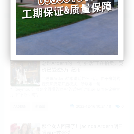
列表
时间排序
点击排序
评论排序
评分排序
支持量排序
总理Ardern的一句“脏话”正在拍卖，竞
价已超过5万+纽币！
当总理Ardern结束讲话并坐下后，由于身前的
麦克风仍是开启模式，所以她一句
“（Seymour）真是个傲慢的混蛋”的话被扩声出来,从而在议会大
厅中“不断回响”。
2022-12-16 10:24:18
0
ARDERN
新西兰
那个女人回来了！Jacinda Ardern明日
发表正式演说