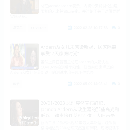
总理JacindaArdern表示，内阁今天将讨论边境
限制的未来并做出决定。并讨论了关于对俄罗斯
实施制裁。
2022-02-28 10:17:58
0
乌克兰
COVID-19
Ardern及女儿未感染新冠，居家隔离
享受“7天家庭时光”
虽然上周日新西兰总理Ardern的未婚夫在
COVID-19检测后呈阳性，但目前居家隔离的
Ardern和女儿在最新返回的测试中均呈现阴性结果。
2022-05-09 14:08:41
0
政治
20/01/2023 总理突然宣布辞职，
Jacinda Ardern从政生涯的那些高光和
低谷；谁来接任总理？这三人呼声最
高！
新西兰食品价格出现32年最大年涨幅，蔬果价
格增幅达到23%总理突然宣布辞职，现场喊话未