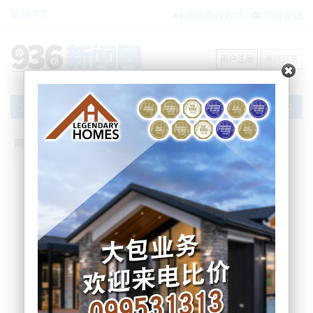
繁體中文
电台在线收听
节目互动
用户注册
用户登录
文章
网站首页
搜索
条件筛选
栏目分类
不限
新闻资讯
节目互动
商家黄页
内容搜索
搜索