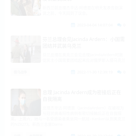
新西兰前总理杰辛达-阿德恩在明天发表告别演
说之前，今天回到了议会。
2023-04-04 14:07:04
0
芬兰总理会见Jacinda Ardern：小国需
团结并武装乌克兰
芬兰总理在奥克兰会见总理JacindaArdern时敦
促民主小国需要团结起来应对俄罗斯入侵乌克兰
2022-11-30 12:39:19
0
俄乌战争
总理 Jacinda Ardern成为密接后正在
自我隔离
总理杰辛达·阿德恩（JacindaArdern）在被视为
与冠状病毒阳性病例有密切接触后正在自我隔
离。上周六，她与一名受感染者乘坐同一航班--Kerikeri从到奥克兰
的NZ8273。新西兰总督Dame