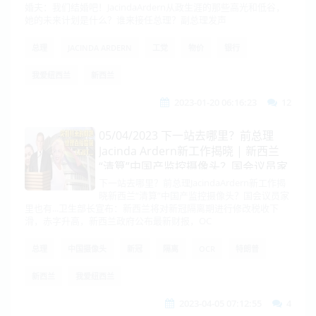
婚夫：我们结婚吧！JacindaArdern从政生涯的那些高光和低谷，
她的未来计划是什么？谁来接任总理？副总理发声
总理
JACINDA ARDERN
工党
物价
银行
我爱纽西兰
新西兰
2023-01-20 06:16:23
12
05/04/2023 下一站去哪里？前总理
Jacinda Ardern新工作揭晓 | 新西兰
“清算”中国产监控摄像头？国会议员家
里也有 | 统特朗普抵达纽约，接受法庭
下一站去哪里？前总理JacindaArdern新工作揭
晓新西兰“清算”中国产监控摄像头？国会议员家
传讯
里也有...卫生部长宣布：新西兰将对新冠隔离期进行修改税收下
滑，赤字升高，新西兰政府公布最新财报，OC
总理
中国摄像头
新冠
隔离
OCR
特朗普
新西兰
我爱纽西兰
2023-04-05 07:12:55
4