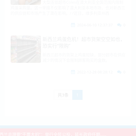
大型连锁超市Coles在澳大利亚全国范围内限制
鸡蛋采购量。这一举措不仅影响了澳大利亚本地市场，也对新西兰
的供应链和市场产生了潜在影响。/ /近日，维多利亚州西
2024-06-10 12:37:37
0
新西兰鸡蛋危机！超市货架空空如也，
恐实行“限购”
新西兰超市的货架上鸡蛋短缺，部分超市在供应
减少的情况下会限制顾客购买的盒数。
2022-12-28 08:28:12
0
共3条
1
2021-2026 ©
BNE
-
NZ936新闻网
总理要“干票大的”：举行全民公投，延长政府任期.....