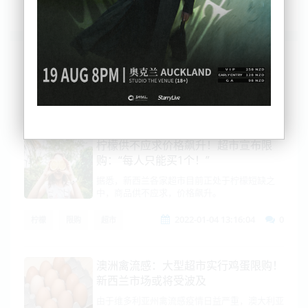
列表
时间排序
点击排序
评论排序
评分排序
支持量排序
柠檬供不应求价格飙升！超市宣布限
购：“每人只能买1个！”
据悉，新西兰各家超市目前正处于柠檬短缺之
中，商品供不应求，价格飙升。
2022-01-04 13:16:04
0
柠檬
限购
超市
澳洲禽流感：大型超市实行鸡蛋限购！
新西兰市场或将受波及
由于维多利亚州禽流感疫情日益严重，澳大利亚