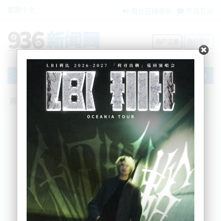
繁體中文
电台在线收听
节目互动
用户注册
用户登录
文章
网站首页
搜索
条件筛选
栏目分类
不限
新闻资讯
节目互动
商家黄页
内容搜索
搜索