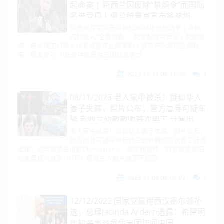
起命案 | 新西兰因废除“禁烟令”而国际
名誉受损 | 俄总统普京宣布将参加
2024年总统选举
俄总统普京宣布将参加2024年总统选举 | 委瑞
内拉进入“全面战备”，美发起联合军演 | 美国哈
佛、麻省理工和宾大校长被要求立即离职 | 普京与内塔尼亚胡致
电，爆发争吵 | 新政导致新西兰国际名誉受
2023-12-11 06:11:36
4
08/11/2023 老人家中被杀！疑似华人
妻子失踪，照片公布；警方急寻可疑车
辆 新西兰幼教教师首次罢工 计票出
错？选举委员会道歉
老人家中被杀！疑似华人妻子失踪，照片公布；
警方急寻可疑车辆新西兰幼教教师首次罢工计票
出错？选举委员会道歉ChrisHipkins：资本利得税、财富税重新回
到桌面首付就要100万？新西兰人越来越买不起房
2023-11-08 08:06:07
2
12/12/2022 国家党赢得西汉密尔顿补
选；总理Jacinda Ardern透露：希望明
年初亲率商贸代表团访问中国