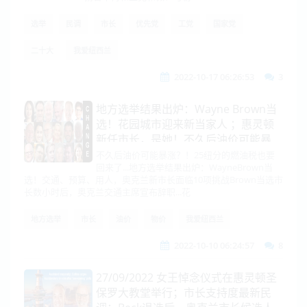
选举
民调
市长
优先党
工党
国家党
二十大
我爱纽西兰
2022-10-17 06:26:53
3
地方选举结果出炉：Wayne Brown当
选！花园城市迎来新当家人 ；惠灵顿
新任市长，是她！不久后油价可能暴
涨？！25纽分的燃油税也要回来了...
不久后油价可能暴涨？！25纽分的燃油税也要
回来了...地方选举结果出炉：WayneBrown当
选！交通、预算、用人，奥克兰新市长面临10项挑战Brown当选市
长数小时后，奥克兰交通主席宣布辞职...花
地方选举
市长
油价
物价
我爱纽西兰
2022-10-10 06:24:57
8
27/09/2022 女王悼念仪式在惠灵顿圣
保罗大教堂举行；市长支持度最新民