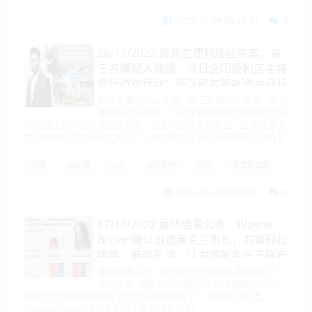
2022-12-09 06:24:31
5
28/11/2022 奥克兰便利店凶杀案，第
三名嫌疑人被捕，今日全国便利店主将
举行抗议行动；西汉密尔顿补选今日开
始，治安问题成关键
奥克兰便利店凶杀案，第三名嫌疑人被捕；受害
者葬礼昨日举行，今日全国便利店主将举行抗议
行动西汉密尔顿补选今日开始，治安问题成关键危险！三水改革条
款可能彻底改变新西兰宪法？反对党极力反对公平薪酬法范围在扩
治安
凶杀案
三水
公平薪酬
选举
我爱纽西兰
2022-11-28 06:25:22
4
17/10/2022 最终结果公布：Wayne
Brown确认当选奥克兰市长；右翼轻松
组阁，最新民调：认为国家走在正确方
向的选民越来越少...
最终结果公布：WayneBrown确认当选奥克兰
市长认为“国家走在正确方向”的选民越来越少，
国家党支持率继续领先工党优先党要回来了？剑指2023大选，
WinstonPeters扬言不再和工党和做？与初