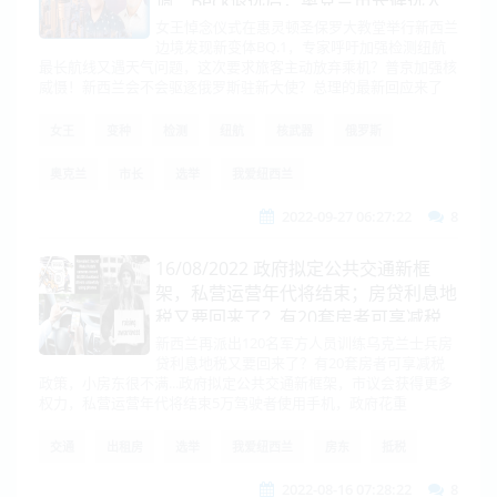
调：Beck退选后，奥克兰市长候选人
支持率反转
女王悼念仪式在惠灵顿圣保罗大教堂举行新西兰
边境发现新变体BQ.1，专家呼吁加强检测纽航
最长航线又遇天气问题，这次要求旅客主动放弃乘机？普京加强核
威慑！新西兰会不会驱逐俄罗斯驻新大使？总理的最新回应来了
女王
变种
检测
纽航
核武器
俄罗斯
奥克兰
市长
选举
我爱纽西兰
2022-09-27 06:27:22
8
16/08/2022 政府拟定公共交通新框
架，私营运营年代将结束；房贷利息地
税又要回来了？有20套房者可享减税
政策，小房东很不满...
新西兰再派出120名军方人员训练乌克兰士兵房
贷利息地税又要回来了？有20套房者可享减税
政策，小房东很不满...政府拟定公共交通新框架，市议会获得更多
权力，私营运营年代将结束5万驾驶者使用手机，政府花重
交通
出租房
选举
我爱纽西兰
房东
抵税
2022-08-16 07:28:22
8