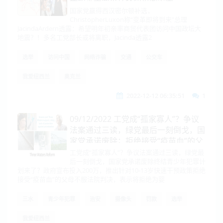
国家党赢得西汉密尔顿补选，
ChristopherLuxon称“变革即将到来”总理
JacindaArdern透露：希望明年初亲率商贸代表团访问中国政坛大
地震？！多名工党部长或将离职，Jacinda透露2
选举
访问中国
网络诈骗
交通
公交车
我爱纽西兰
奥克兰
2022-12-12 06:35:51
1
09/12/2022 工党成“孤家寡人”？争议
法案通过三读，绿党最后一刻倒戈，国
家党承诺废除；拒绝接受“疫苗血”的父
母不服法院判决，表示将拒绝为婴儿做
工党成“孤家寡人”？争议法案通过三读，绿党最
后一刻倒戈，国家党承诺废除终结青少年犯罪计
手术到底...
划来了？政府宣布投入200万，推出针对10-13岁快速干预政策拒绝
接受“疫苗血”的父母不服法院判决，表示将拒绝为婴
三水
青少年犯罪
治安
摄像头
罚款
选举
我爱纽西兰