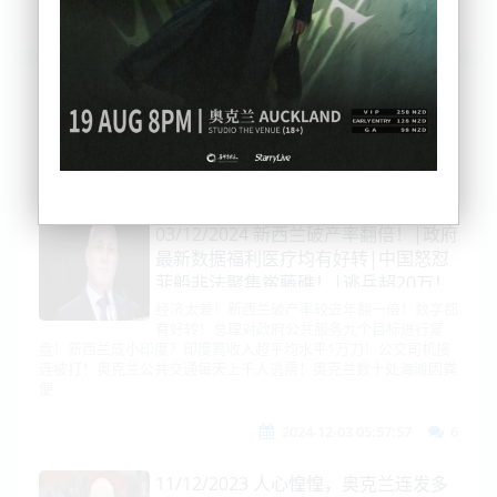
列表
时间排序
点击排序
评论排序
评分排序
支持量排序
03/12/2024 新西兰破产率翻倍！|政府
最新数据福利医疗均有好转|中国怒怼
菲船非法聚集鲎藤礁！|逃兵超20万！
泽连斯基被美国卖了！|德国外长访
经济太差！新西兰破产率较去年翻一倍！数字都
有好转！总理对政府公共服务九个目标进行复
华！两诉求铺垫选举|美联储宣战！印
盘！新西兰成小印度？印度裔收入超平均水平1万刀！公交司机接
度或倒退20年！|054B！刷号将入列！
连被打！奥克兰公共交通每天上千人逃票！奥克兰数十处海滩因粪
便
2024-12-03 05:57:57
6
11/12/2023 人心惶惶，奥克兰连发多