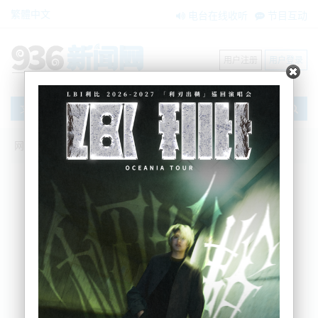
繁體中文
电台在线收听
节目互动
用户注册
用户登录
文章
网站首页
搜索
条件筛选
栏目分类
不限
新闻资讯
节目互动
商家黄页
内容搜索
搜索