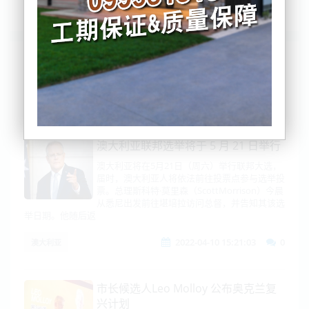
列表
时间排序
点击排序
评论排序
评分排序
支持量排序
澳大利亚联邦选举将于 5 月 21 日举行
澳大利亚将在5月21日（周六）举行联邦大选，
届时，澳大利亚人将依法前往投票点参与选举投
票。总理斯科特·莫里森（ScottMorrison）今晨
从悉尼出发前往堪培拉访问总督，并告知其该选
举日期。他随后返
2022-04-10 15:21:03
0
澳大利亚
市长候选人Leo Molloy 公布奥克兰复
兴计划