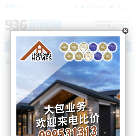
繁體中文
电台在线收听
节目互动
用户注册
用户登录
文章
网站首页
新闻资讯
搜索
条件筛选
栏目分类
不限
大洋洲新闻
国际要闻
BNE在两会
内容搜索
搜索