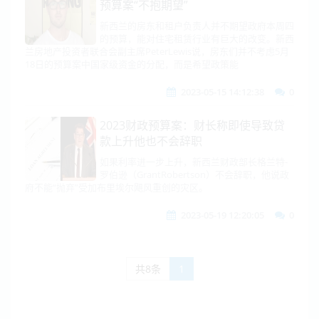
预算案“不抱期望”
新西兰的房东和租户负责人并不期望政府本周四
的预算，能对住宅租赁行业有巨大的改变。新西
兰房地产投资者联合会副主席PeterLewis说，房东们并不考虑5月
18日的预算案中国家级资金的分配，而是希望政策能
2023-05-15 14:12:38
0
2023财政预算案：财长称即使导致贷
款上升他也不会辞职
如果利率进一步上升，新西兰财政部长格兰特-
罗伯逊（GrantRobertson）不会辞职，他说政
府不能“抛弃”受加布里埃尔飓风重创的灾区。
2023-05-19 12:20:05
0
共8条
1