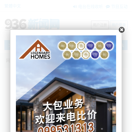
繁體中文
电台在线收听
节目互动
用户注册
用户登录
文章
网站首页
新闻资讯
搜索
条件筛选
栏目分类
不限
大洋洲新闻
国际要闻
BNE在两会
内容搜索
搜索