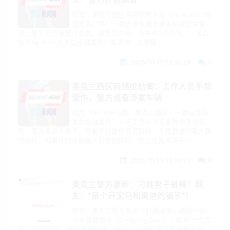
突发！奥克兰西区蒂阿塔图半岛（Te Atatū）惊
现无名尸体！一具遗体在潮水退去后被公众发
现，警方已迅速展开调查。据警方介绍，上午约7点35分，一名公
众在Te Atatū入海口水域发现一具遗体，立即报
2025-10-15 13:30:29
0
奥克兰西区商铺抢劫案：工作人员手部
受伤，警方追查涉案车辆
周六（Glengarry路，奥克兰西区）一商业场所
发生抢劫事件，一名工作人员在事件中手部受
伤。警方发言人表示，伤者手部受伤情况较轻，不需要进行重大医
疗治疗，但事件仍让商铺人员受到惊吓。警方在当天下午约
2025-10-13 13:19:27
0
奥克兰警方更新：刁姓男子被捕！网
友：“是个开宝马和奥迪的骗子”！
昨日，奥克兰警方发布一封通缉令，通缉一位
26岁亚裔男子（Zongying Diao），称其“十分危
险，切勿靠近”。昨天晚些时候，Manukau地区警方发布最新消