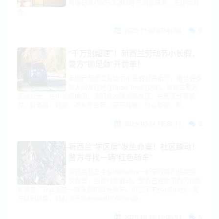
错误记录约3万次酒精呼气测试结果，正接受调
查。
2025-11-03 07:43:08
0
“千万别超速”！新西兰劳动节小长假，
警方“铆足劲”开罚单！
本周六新西兰劳动节小长假就开始了，相信好多
华人网友已经在Road Trip的途中。新西兰警方
发布公告，在小长假期间，他们会加强道路巡逻，在高速部署警
力。对酒驾、超速、不系安全带、疲劳驾驶、分心驾驶、危
2025-10-24 16:38:11
0
新西兰“学区房”发生命案！社区躁动！
警方寻找一辆“红色轿车”
新西兰北岛中部Pahiatua一处学校旁的住宅突
发命案，引发社区震动。警方已将此案列为凶杀
案调查，并正追查一辆失踪的红色轿车。周三下午约4点40分，警
方接到报警，赶赴位于Manawatū-Whanga
2025-10-16 12:06:53
0