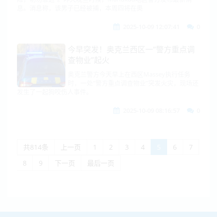
息。消息称，该男子已经被捕，本周四将在奥
2025-10-09 12:07:41
0
今早突发！奥克兰西区一“警方重点调
查物业”起火
奥克兰警方今天早上在西区Massey执行任务
时，一处“警方重点调查物业”突发火灾，现场还
发生了一起狗咬伤人事件。
2025-10-09 08:16:57
0
共814条
上一页
1
2
3
4
5
6
7
8
9
下一页
最后一页