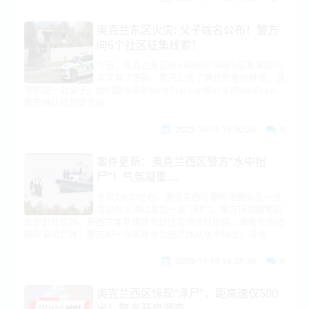
奥克兰东区火灾: 父子姓名公布！警方
向6个社区征集线索！
今日，奥克兰东区Bucklands Beach亚裔家庭火
灾又有了更新。警方公布了两位死者的姓名，遇
害的是一对父子。他们是36岁的Jung Sup Lee和11岁的Ha-il Lee。
警方确认这起事件被
2025-10-15 16:50:26
0
案件更新：奥克兰西区警方“水中抬
尸”！气氛凝重....
今早7点30左右，奥克兰西区蒂阿塔图半岛一位
居民在入海口发现一具“浮尸”。警方接到报警后
立即赶往现场。新西兰本地媒体也赶往现场进行拍摄。海警先出动
船只靠近尸体：警方和一众居民合力把尸体从水中抬出。现场
2025-10-15 14:28:36
0
奥克兰西区惊现“浮尸”，距高速仅500
米！警方开启调查