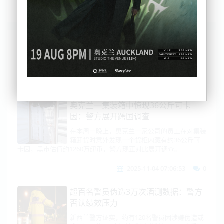
列表
时间排序
点击排序
评论排序
评分排序
支持量排序
奥克兰一集装箱中惊现36公斤可卡
因：警方展开跨国调查
在本周一晚上，奥克兰一家公司的员工在对集装
箱卸货时意外发现一个货柜内藏有约36公斤可
卡因，黑市估值约1260万纽币，警方现正对此展开调查。
2025-11-04 07:06:53
0
超百名警员伪造3万次酒测数据：警方
否认绩效压力
新西兰警方证实，约有120名警员因涉嫌伪造或