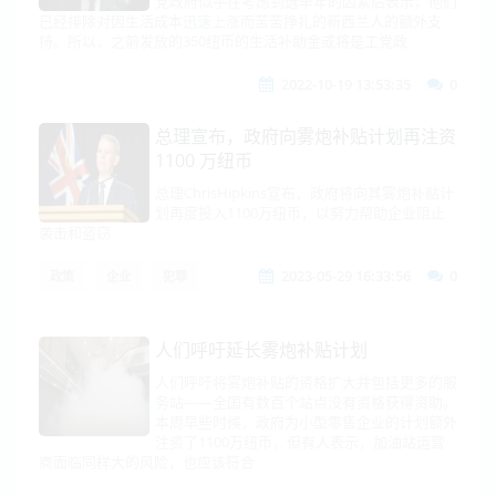
党政府似乎在考虑到选举年的因素后表示，他们
已经排除对因生活成本迅速上涨而苦苦挣扎的新西兰人的额外支
持。所以，之前发放的350纽币的生活补助金或将是工党政
2022-10-19 13:53:35
0
总理宣布，政府向雾炮补贴计划再注资
1100 万纽币
总理ChrisHipkins宣布，政府将向其雾炮补贴计
划再度投入1100万纽币，以努力帮助企业阻止
袭击和盗窃
2023-05-29 16:33:56
0
政策
企业
犯罪
人们呼吁延长雾炮补贴计划
人们呼吁将雾炮补贴的资格扩大并包括更多的服
务站——全国有数百个站点没有资格获得资助。
本周早些时候，政府为小型零售企业的计划额外
注资了1100万纽币，但有人表示，加油站运营
商面临同样大的风险，也应该符合