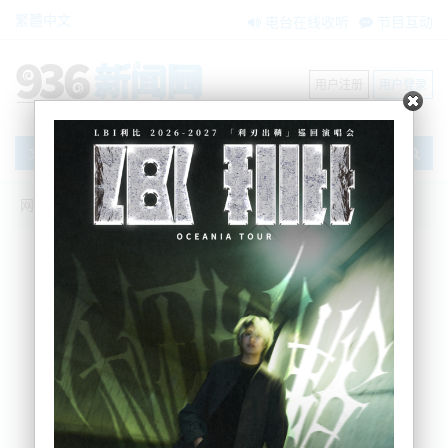
繁體中文
电台在线收听
节目互动
用户注册
用户登录
文章
网站首页
新闻资讯
搜索
条件筛选
栏目分类
不限
大洋洲新闻
国际要闻
BNE在两会
内容搜索
搜索