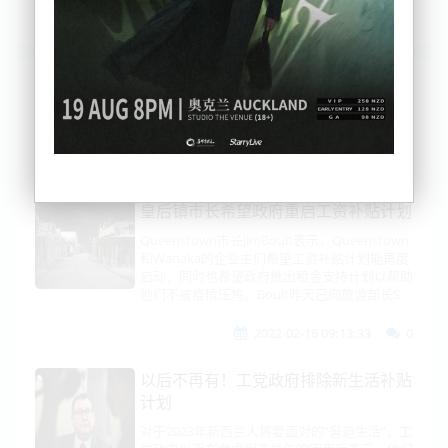
列表
时间排序
点击排序
评论排序
评分排序
支持量排序
皇后镇市长希望政府重启工资补贴计划
Queenstown市长JimBoult表示，Queenstown
和Wanaka的企业主们希望工资补贴计划能再度
启动，同时也希望政府推出租金支持计划以帮助
他们不被疫情压垮。Boult昨天已向旅游部长S
2022-02-16 09:13:33
0
以后不再有！工党政府排除新生活补贴
计划
对于2023年新西兰人将要面对的“窘迫生活”，工