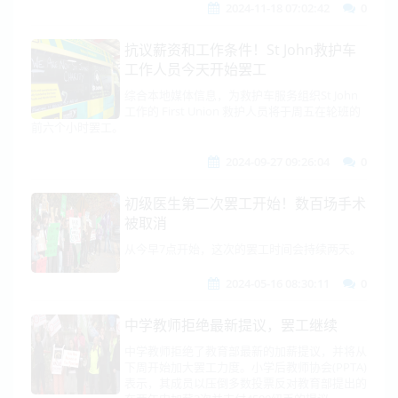
2024-11-18 07:02:42
0
抗议薪资和工作条件！St John救护车
工作人员今天开始罢工
综合本地媒体信息，为救护车服务组织St John
工作的 First Union 救护人员将于周五在轮班的
前六个小时罢工。
2024-09-27 09:26:04
0
初级医生第二次罢工开始！数百场手术
被取消
从今早7点开始，这次的罢工时间会持续两天。
2024-05-16 08:30:11
0
中学教师拒绝最新提议，罢工继续
中学教师拒绝了教育部最新的加薪提议，并将从
下周开始加大罢工力度。小学后教师协会(PPTA)
表示，其成员以压倒多数投票反对教育部提出的