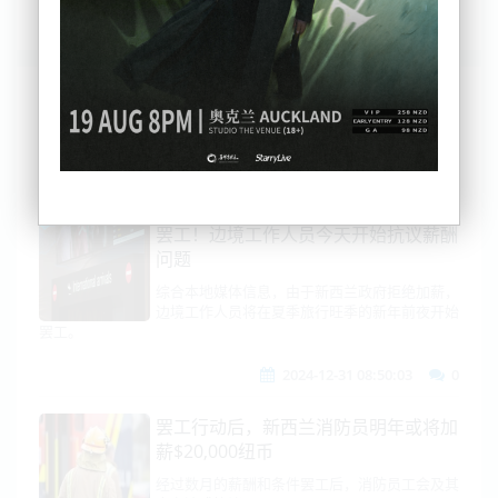
列表
时间排序
点击排序
评论排序
评分排序
支持量排序
罢工！边境工作人员今天开始抗议薪酬
问题
综合本地媒体信息，由于新西兰政府拒绝加薪，
边境工作人员将在夏季旅行旺季的新年前夜开始
罢工。
2024-12-31 08:50:03
0
罢工行动后，新西兰消防员明年或将加
薪$20,000纽币
经过数月的薪酬和条件罢工后，消防员工会及其