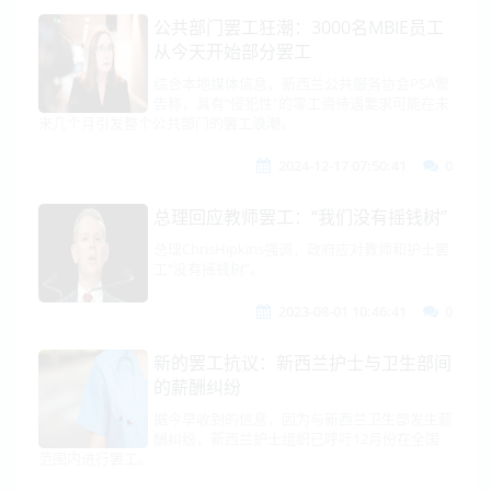
公共部门罢工狂潮：3000名MBIE员工
从今天开始部分罢工
综合本地媒体信息，新西兰公共服务协会PSA警
告称，具有“侵犯性”的零工资待遇要求可能在未
来几个月引发整个公共部门的罢工浪潮。
2024-12-17 07:50:41
0
总理回应教师罢工：“我们没有摇钱树”
总理ChrisHipkins强调，政府应对教师和护士罢
工“没有摇钱树”。
2023-08-01 10:46:41
0
新的罢工抗议：新西兰护士与卫生部间
的薪酬纠纷
据今早收到的信息，因为与新西兰卫生部发生薪
酬纠纷，新西兰护士组织已呼吁12月份在全国
范围内进行罢工。