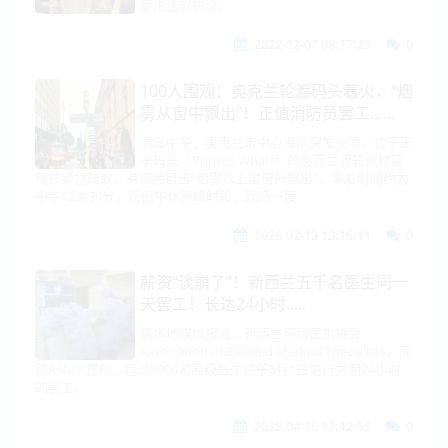
雇主达成协议。
2022-12-07 08:17:23
0
100人围观：奥克兰轮渡码头着火，“烟
雾从窗中飘出”！正值消防员罢工……
周五中午，奥克兰市中心海滨突发火情。位于王
子码头（Princes Wharf）的奥克兰渡轮大楼突
然被紧急疏散，有市民目击“烟雾从上层窗户飘出”。事发时间约为
中午12点30分，正值午休高峰时段，现场一度
2026-02-13 13:16:11
0
薪资“谈崩了”！新西兰五千名医生同一
天罢工！长达24小时.....
据本地媒体报道，新西兰薪资医生协会
Association of Salaried Medical Specialists，简
称ASMS 宣布，超过5000名高级医生将于5月1日进行为期24小时
的罢工。
2025-04-16 17:12:55
0