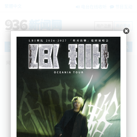
繁體中文
电台在线收听
节目互动
用户注册
用户登录
文章
网站首页
新闻资讯
搜索
条件筛选
栏目分类
不限
大洋洲新闻
国际要闻
BNE在两会
内容搜索
搜索