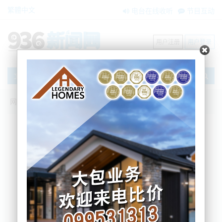
繁體中文
电台在线收听
节目互动
用户注册
用户登录
文章
网站首页
搜索
条件筛选
栏目分类
不限
新闻资讯
节目互动
商家黄页
内容搜索
搜索