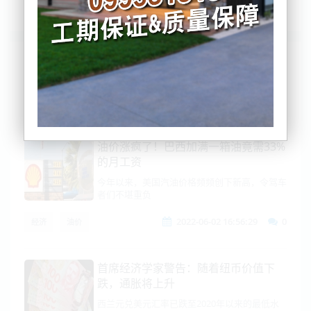
列表
时间排序
点击排序
评论排序
评分排序
支持量排序
油价涨疯了！巴西加满一箱油竟需33%
的月工资
今年以来，美国汽油价格频频创下新高，令驾车
者们不堪重负
2022-06-02 16:56:29
0
经济
油价
首席经济学家警告：随着纽币价值下
跌，通胀将上升
西兰元兑美元汇率已跌至2020年以来的最低水