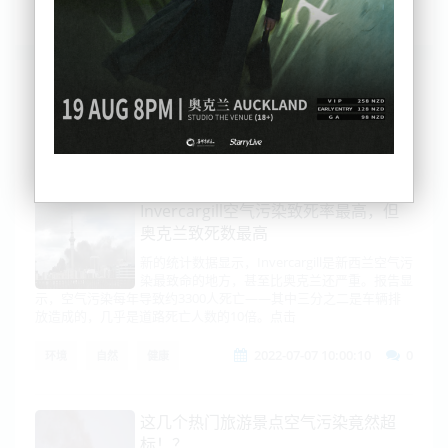
列表
时间排序
点击排序
评论排序
评分排序
支持量排序
Invercargill空气污染致死率最高，但
奥克兰致死数最高
新的统计数据显示，Invercargill是新西兰空气污
染最致命的地方，甚至比奥克兰还严重。报告显
示，空气污染每年导致约3300人死亡——其中三分之二是车辆排
放造成的，几乎是道路死亡人数的10倍。点击
2022-07-07 10:00:10
0
环境
自然
健康
这几个热门旅游景点空气污染竟然超
标！？