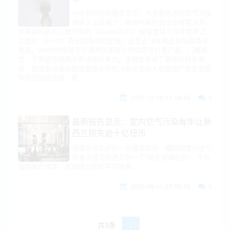
一份新的综合报告显示，大多数地方的空气污染
总体上正在减少，但有时候仍会达到有害水平。
环境部和新西兰统计局的《OurAir2021》报告包括与今年世界卫
生组织（WHO）新出的指南的比较，这是近16年来这份指南首次
更新。WHO的指导方针通常比新西兰的指导方针更严格，门槛更
低，尽管这些指南没有法律约束力。该报告反映了最新的科学发
现，这些发现表明即使是低水平的污染也会对人类健康产生负面影
响的压倒性证据。老
2021-12-10 17:18:59
0
最新报告显示：室内空气污染每年让新
西兰损失逾十亿纽币
根据今早出炉的一份报告显示，糟糕的室内空气
质量正成为新西兰的一个“隐形健康危机”，不仅
增加医疗成本，还降低工作和学习效率。
2025-09-11 07:55:59
0
共3条
1