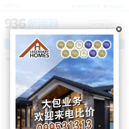
繁體中文
电台在线收听
节目互动
用户注册
用户登录
文章
网站首页
节目互动
我爱纽西兰
搜索
条件筛选
栏目分类
不限
我爱纽西兰
环球新视点
新闻风景线
内容搜索
搜索