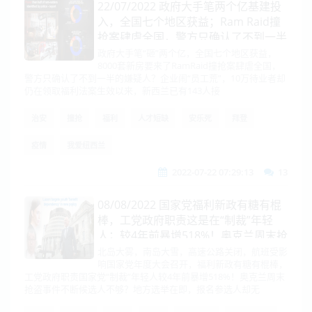
22/07/2022 政府大手笔两个亿基建投
入，全国七个地区获益；Ram Raid撞
抢案肆虐全国，警方只确认了不到一半
的嫌疑人？
政府大手笔“砸”两个亿，全国七个地区获益，
8000套新房要来了RamRaid撞抢案肆虐全国，
警方只确认了不到一半的嫌疑人？企业闹“员工荒”，10万待业者却
仍在领取福利法案生效以来，新西兰已有143人接
治安
撞抢
福利
人才短缺
安乐死
拜登
疫情
我爱纽西兰
2022-07-22 07:29:13
13
08/08/2022 国家党福利新政有糖有棍
棒，工党政府职责这是在“制裁”年轻
人；较4年前暴增518%！奥克兰周末抢
盗事件不断
北岛大雾，南岛大雪，高速公路关闭，航班受影
响国家党年度大会召开，福利新政有糖有棍棒，
工党政府职责国家党“制裁”年轻人较4年前暴增518%！奥克兰周末
抢盗事件不断候选人不够？地方选举在即，报名参选人却无