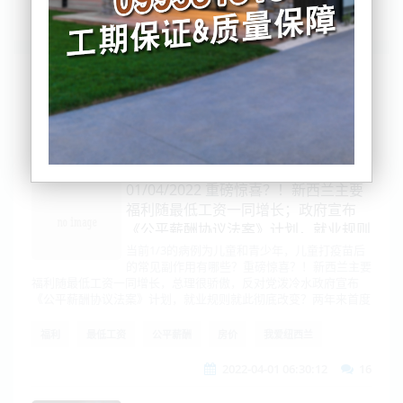
列表
时间排序
点击排序
评论排序
评分排序
支持量排序
01/04/2022 重磅惊喜？！新西兰主要
福利随最低工资一同增长；政府宣布
《公平薪酬协议法案》计划，就业规则
就此彻底改变？
当前1/3的病例为儿童和青少年，儿童打疫苗后
的常见副作用有哪些？重磅惊喜？！新西兰主要
福利随最低工资一同增长，总理很骄傲，反对党泼冷水政府宣布
《公平薪酬协议法案》计划，就业规则就此彻底改变？两年来首度
福利
最低工资
公平薪酬
房价
我爱纽西兰
2022-04-01 06:30:12
16