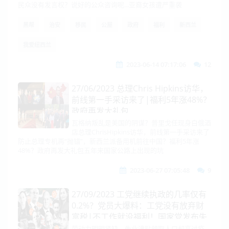
民众没有发言权？说好的公众咨询呢...亚裔女孩遭严重袭
黑帮
治安
移民
公屋
政府
福利
新西兰
我爱纽西兰
2023-06-14 07:17:06
12
27/06/2023 总理Chris Hipkins访华，
前线第一手采访来了|福利5年涨48%？
政府再发大礼包
瓦格纳叛乱是美国的阴谋？普里戈任现身白俄酒
店总理ChrisHipkins访华，前线第一手采访来了
防止总理专机再“抛锚”，新西兰派备用机前往中国？福利5年涨
48%？政府再发大礼包五年来国家公路上出现的坑
2023-06-27 07:05:48
9
27/09/2023 工党继续执政的几率仅有
0.2%？党员大爆料：工党没有放弃财
富税|不工作就没福利！国家党发布失
业救济评级政策
劳动力明明紧缺，失业津贴领取人口却高过疫