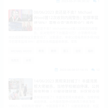
2023-03-31 06:30:32
1
08/06/2023 卖还是不卖？Michael
Wood曾12次收到内阁警告| 犯罪率猛
增38%！零售业变“高危职业”| 谁炸
的？卡霍夫卡水坝遭破坏决堤，至少7
卖还是不卖？MichaelWood曾12次收到内阁警
告，反对党呼吁下台最高10万！小学教师与政
人失踪
府达成涨薪协议又要发钱了，法案通过，单亲父母每周将多得20纽
币犯罪率猛增38%！超市巨头揭露最新数据，零售
MICHAEL WOOD
教育
教师
罢工
治安
福利
乌克兰
水坝
2023-06-08 07:14:15
12
14/06/2023 黑帮来封城了！丰盛湾黑
帮大佬被杀，当地学校被迫停课、公共
服务暂停 | 公屋说建就建，社区民众没
有发言权？说好的公众咨询呢
黑帮来封城了！丰盛湾黑帮大佬被杀，当地学校
被迫停课、公共服务暂停4月新西兰移民净增
5800人，较前两月“腰斩”，中国游客不来了？公屋说建就建，社区