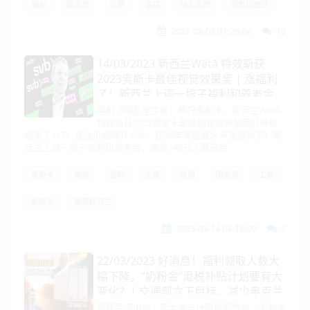
福利
国家党
犯罪
盗窃
地方选举
我爱纽西兰
2022-08-08 07:26:04
10
14/03/2023 新西兰Wētā 特效斩获
2023奥斯卡最佳视觉效果奖 | 涨福利
了！新西兰上调一揽子福利和养老金，
惠及140万人
喜剧《瞬息全宇宙》横扫奥斯卡，新西兰Wētā
特效斩获2023奥斯卡最佳视觉效果奖西红柿价
格涨了117！食品价格飙升12%，超30年来最高水平涨福利了！新
西兰上调一揽子福利和养老金，惠及140万人最新民
奥斯卡
物价
福利
工资
民调
国家党
工党
新西兰
我爱纽西兰
2023-03-14 06:16:09
5
22/03/2023 好消息！福利领取人数大
幅下降，“奶粉金”退税补贴计划要有大
变化？| 交通部立下目标，减少奥克兰
开车里程数30%！市长：不大感兴趣...
最新民调出炉：两大党支持度依旧焦灼，毛利党