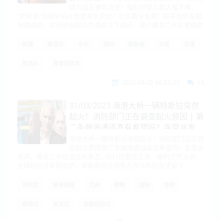
成为造王者好消息！福利领取人数大幅下降，
“奶粉金”退税补贴计划要有大变化？全民看牙免费！知名组织发起
网络请愿，政府给出回应交通部立下目标，减少奥克兰开车里程数
民调
奥克兰
市长
福利
奶粉金
牙医
交通
新西兰
我爱纽西兰
2023-03-22 06:22:07
13
31/03/2023 海港大桥一辆特斯拉突然
起火！消防部门正在调查起火原因 | 第
二条跨海通道真有希望吗？各党派发
声，奥克兰市议会这样表态...
海港大桥一辆特斯拉突然起火！消防部门正在调
查起火原因第二条跨海通道真有希望吗？各党派
发声，奥克兰市议会这样表态...4月1日最低工资、福利齐齐上调，
全球税后月薪榜出炉，看看新西兰排第几非法移民有望留下
特斯拉
跨海通道
北岸
薪酬
福利
移民
新西兰
奥克兰
我爱纽西兰