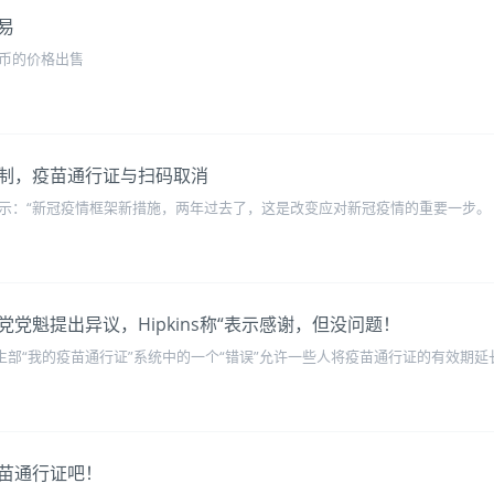
易
纽币的价格出售
制，疫苗通行证与扫码取消
表示：“新冠疫情框架新措施，两年过去了，这是改变应对新冠疫情的重要一步。
党魁提出异议，Hipkins称“表示感谢，但没问题！
露，卫生部“我的疫苗通行证”系统中的一个“错误”允许一些人将疫苗通行证的有效期
苗通行证吧！