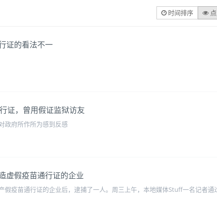
时间排序
点
行证的看法不一
通行证，曾用假证监狱访友
对政府所作所为感到反感
造虚假疫苗通行证的企业
假疫苗通行证的企业后，逮捕了一人。周三上午，本地媒体Stuff一名记者通过暗