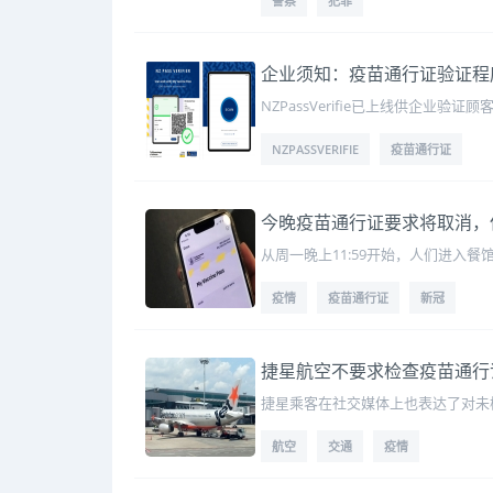
警察
犯罪
企业须知：疫苗通行证验证程
NZPassVerifie已上线供企业验证
NZPASSVERIFIE
疫苗通行证
今晚疫苗通行证要求将取消，
从周一晚上11:59开始，人们进入
疫情
疫苗通行证
新冠
捷星航空不要求检查疫苗通行
捷星乘客在社交媒体上也表达了对未
航空
交通
疫情