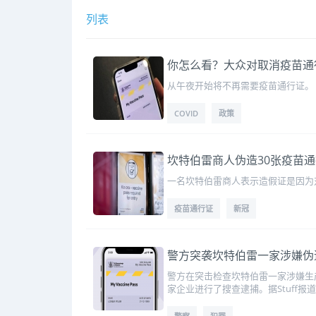
列表
你怎么看？大众对取消疫苗通
从午夜开始将不再需要疫苗通行证。
COVID
政策
坎特伯雷商人伪造30张疫苗
一名坎特伯雷商人表示造假证是因为
疫苗通行证
新冠
警方突袭坎特伯雷一家涉嫌伪
警方在突击检查坎特伯雷一家涉嫌生产
家企业进行了搜查逮捕。据Stuff报道