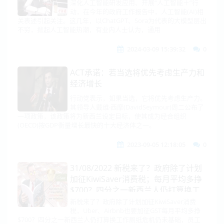
深化人工智能研发应用、开展“人工智能＋”行
动，在今年的政府工作报告中，人工智能(AI)相
关表述引起关注。这几年，以ChatGPT、Sora为代表的大模型层出
不穷，掀起人工智能热潮，有业内人士认为，通用
2024-03-09 15:39:32
0
ACT承诺：若当选将优先考虑生产力和
经济增长
行动党表示，如果当选，它将优先考虑生产力。
其领导人戴维·西摩(DavidSeymour)周二公布了
一项政策，该政策将为新西兰设定目标，使其成为经合组织
(OECD)按GDP衡量增长最快的十大经济体之一。
2023-09-05 12:18:05
0
31/08/2022 新税来了？政府除了计划
加征KiwiSaver消费税；每月平均多挣
$700？四分之一新西兰人仍打算换工
作
新税来了？政府除了计划加征KiwiSaver消费
税，Uber、Airbnb也要加征GST每月平均多挣
$700？四分之一新西兰人仍打算换工作厕纸危机仍未基础，员工