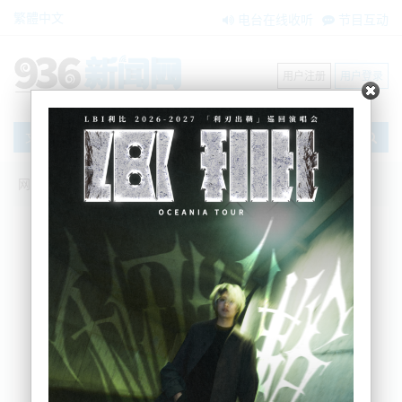
繁體中文
电台在线收听
节目互动
用户注册
用户登录
文章
网站首页
搜索
条件筛选
栏目分类
不限
新闻资讯
节目互动
商家黄页
内容搜索
搜索