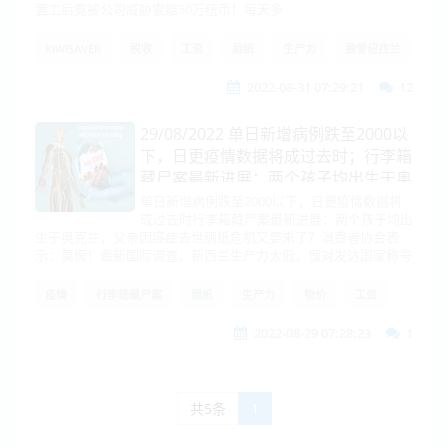
罢工后竟被公司威胁索赔50万纽币！每天多
KIWISAVER
税收
工资
厕纸
生产力
我爱纽西兰
2022-08-31 07:29:21
12
29/08/2022 单日新增病例跌至2000以
下，日更疫情数据将成过去时；行李箱
藏尸案最新进展：两个孩子均出生于奥
克兰，父亲因癌症去世
单日新增病例跌至2000以下，日更疫情数据将
成过去时行李箱藏尸案最新进展：两个孩子均出
生于奥克兰，父亲因癌症去世厕纸危机又要来了？消费者协会表
示：莫慌！最新国际调查，新西兰生产力太低，愧对发达国家称号
疫情
行李箱藏尸案
厕纸
生产力
物价
工资
2022-08-29 07:28:23
1
共5条
1