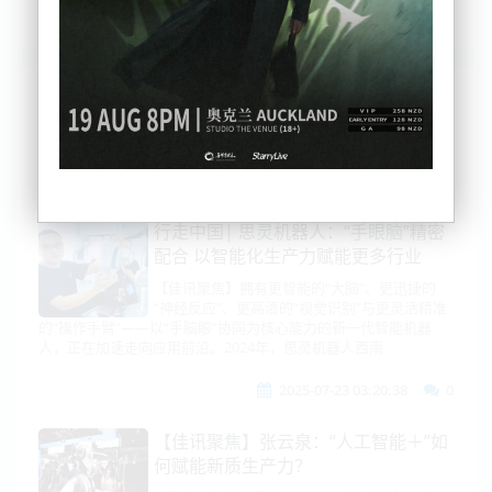
列表
时间排序
点击排序
评论排序
评分排序
支持量排序
行走中国| 思灵机器人：“手眼脑”精密
配合 以智能化生产力赋能更多行业
【佳讯聚焦】拥有更智能的“大脑”、更迅捷的
“神经反应”、更高清的“视觉识别”与更灵活精准
的“操作手臂”——以“手脑眼”协同为核心能力的新一代智能机器
人，正在加速走向应用前沿。2024年，思灵机器人西南
2025-07-23 03:20:38
0
【佳讯聚焦】张云泉：“人工智能＋”如
何赋能新质生产力？