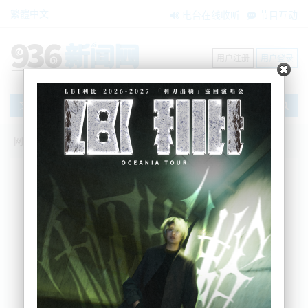
繁體中文
电台在线收听
节目互动
用户注册
用户登录
文章
网站首页
新闻资讯
搜索
条件筛选
栏目分类
不限
大洋洲新闻
国际要闻
BNE在两会
内容搜索
搜索