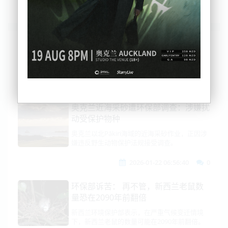
列表
时间排序
点击排序
评论排序
评分排序
支持量排序
奥克兰近海采砂遭环保部调查：涉嫌扰
动受保护物种
奥克兰以北Pākiri海域的近海采砂作业，正因涉
嫌违反野生动物保护法规接受调查。
2026-01-22 06:56:40
0
环保部诉苦： 再不管，新西兰老鼠数
量恐在2090年前翻倍
新西兰环境保护部表示，在严重气候变迁情境
下，新西兰老鼠的数量可能在2090年前翻倍。