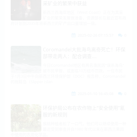
采矿业的繁荣中获益
新西兰西海岸地区（West Coast）正在为其采
矿业的繁荣发展做准备，资源部长在最近宣布政
府计划到2035年将新西兰的矿产出口量增加一倍。
2025-02-26 07:15:57
0
Coromandel大批海鸟离奇死亡！环保
部带走两人：配合调查....
今日Coromandel地区有两名渔民因“误杀海鸟”
被市民举报，或面临10万纽币罚款。一位市民
于1月3日中午向新西兰环境保护部（DOC）报告称，Coromandel
的拖鞋岛（Slipper Islan
2025-01-10 16:45:08
0
环保护局公布在农作物上“安全使用”氰
胺的新规则
猴桃种植者松了一口气，他们可以继续使用一种
最近受到审查并自1980 年代以来在新西兰果园
中使用的农用化学品。