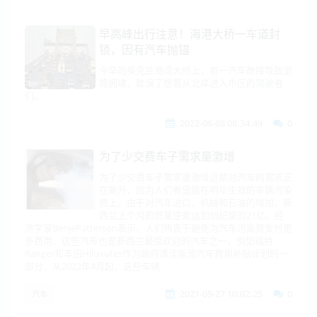
早高峰出行注意！海港大桥一车道封
锁，因有汽车抛锚
今早的奥克兰港湾大桥上，有一汽车故障导致道
路拥堵，耽误了想要从北岸进入市区的驾驶者
们。
2022-06-08 08:34:49
0
为了少交费车子需求量激增
为了少交费车子需求量激增近期对汽车的需求正
在飙升，因为人们希望能在明年生效的车辆污染
费上。由于对汽车进口、机械和石油的增加，新
西兰上个月的贸易逆差达到创纪录的21亿。经
济学家BenjePatterson表示，人们热衷于避免为汽车污染费支付更
多费用，这些汽车也是新西兰最受欢迎的汽车之一，例如福特
Ranger和丰田Hiluxutes作为政府清洁能源汽车费用补贴计划的一
部分，从2022年4月起，这些车辆
2021-09-27 10:02:25
0
汽车