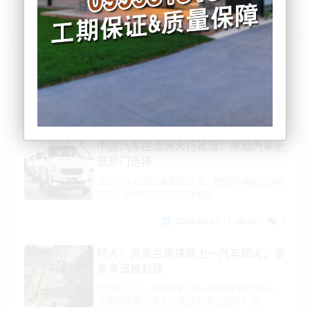
列表
时间排序
点击排序
评论排序
评分排序
支持量排序
中国汽车在澳洲大行其道！电动汽车更
是热门选择
澳洲汽车长期以来都是日本、德国和美国品牌的
天下，但中国车正在迅速崛起
2024-06-01 11:38:08
0
吓人！奥克兰高速路上一汽车起火，多
条车道被封锁
在今天上午，1号高速上的一辆汽车发生起火，
该事故阻塞了奥克兰南部高速公路的车道。