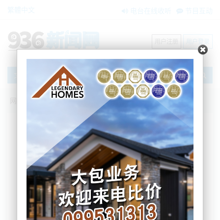
繁體中文
电台在线收听
节目互动
用户注册
用户登录
文章
网站首页
新闻资讯
搜索
条件筛选
栏目分类
不限
大洋洲新闻
国际要闻
BNE在两会
内容搜索
搜索