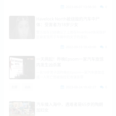
2023-06-07 13:56:50
0
Havelock North被烧毁的汽车中尸
体：受害者为18岁少女
警方现在已经确认了上周在RiverRoad休闲保护
区被发现死于车辆中的女子的身份。
2022-09-13 10:43:00
0
一天两起！昨晚Epsom一家汽车旅馆
内发生凶杀案
一名19岁男子因昨晚在Epsom一家汽车旅馆造
成一人死亡而被指控犯有谋杀罪
2023-08-24 10:42:27
0
犯罪
凶杀
汽车撞入海中，遇难者是65岁的陶朗
加妇女