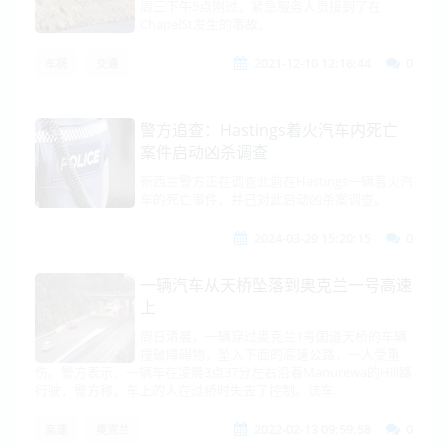
周三下午5点刚过，紧急服务人员接到了在
ChapelSt发生的事故。
2021-12-10 12:16:44
0
车祸
交通
警方追查：Hastings着火汽车内死亡
案件启动凶杀调查
新西兰警方正在调查此前在Hastings一辆着火汽
车的死亡事件，并已对此启动凶杀案调查。
2024-03-29 15:20:15
0
一辆汽车从天桥坠落到奥克兰一号高速
上
周日清晨，一辆穿过奥克兰1号国道天桥的车辆
撞破障碍物，坠入下面的高速公路，一人受重
伤。警方表示，一辆车在凌晨3点37分左右沿着Manurewa的Hill路
行驶，警方称，车上的人在过桥时失去了控制。该车
2022-02-13 09:59:58
0
高速
奥克兰