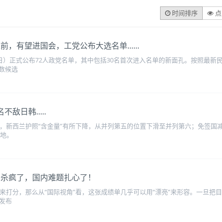
时间排序
点
前，有望进国会，工党公布大选名单......
8日）正式公布72人政党名单，其中包括30名首次进入名单的新面孔。按照最新
数候选
敌日韩.....
行，新西兰护照“含金量”有所下降，从并列第五的位置下滑至并列第六；免签国减
的地。
名杀疯了，国内难题扎心了！
生来打分，那么从“国际视角”看，这张成绩单几乎可以用“漂亮”来形容。一旦
日发布