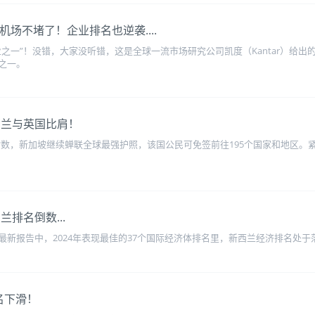
场不堵了！企业排名也逆袭....
之一”！没错，大家没听错，这是全球一流市场研究公司凯度（Kantar）给出
之一。
西兰与英国比肩！
ners护照指数，新加坡继续蝉联全球最强护照，该国公民可免签前往195个国家和地
兰排名倒数...
新报告中，2024年表现最佳的37个国际经济体排名里，新西兰经济排名处于
名下滑！