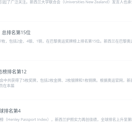
广泛关注。新西兰大学联合会（Universities New Zealand）发言
总排名第15位
7枚，包括2金、4银、1铜，在巴黎奥运奖牌榜上排名第15位。新西兰在巴黎奥运
总榜排名第12
运会中共获得了5枚奖牌，包括2枚金牌、2枚银牌和1枚铜牌。根据奥运官网，新
员在本届
球排名第4
（Henley Passport Index），新西兰护照实力再创佳绩，全球排名上