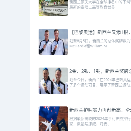
新西兰顶尖大学在全球排名中的下滑引起了
最新的泰晤士高等教育世界
【巴黎奥运】新西兰又添1银，
截至8月5日，新西兰的总体奖牌数为
McHardie和William M
2金、2银、1铜，新西兰奖牌
截至今日，新西兰在2024年巴黎奥
了多个运动项目，展示了新西兰运动
新西兰护照实力再创新高：全
根据最新揭晓的2024年亨利护照排行榜
家，数量与挪威、丹麦、