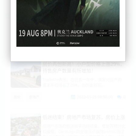
列表
时间排序
点击排序
评论排序
评分排序
支持量排序
房价再创新高！小户型价格上涨29%，
待售房产数量有所增加！
TradeMe表示，在过去一年中，卖家对房产的
需求平均增长了25%，创历史新高。
2022-01-25 09:50:00
0
房价
房地产
低迷结束！房地产市场复苏，房价上涨
房地产市场的低迷似乎已经结束，但复苏预计比
较缓慢。CoreLogic的全国房价指数(HPI)公布了