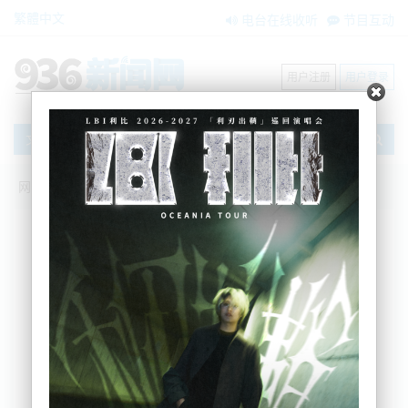
繁體中文
电台在线收听
节目互动
用户注册
用户登录
文章
网站首页
新闻资讯
搜索
条件筛选
栏目分类
不限
大洋洲新闻
国际要闻
BNE在两会
内容搜索
搜索