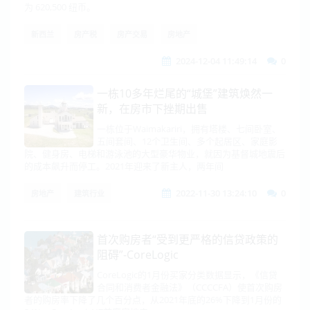
为 620,500 纽币。
新西兰
房产税
房产交易
房地产
2024-12-04 11:49:14
0
一栋10多年烂尾的“城堡”建筑焕然一
新，在房市下挫期出售
一栋位于Waimakariri，拥有塔楼、七间卧室、
五间套间、12个卫生间、多个起居区、家庭影
院、健身房、电梯和游泳池的大型豪华物业，就因为基督城地震后
的成本飙升而停工。2021年迎来了新主人，两年间
2022-11-30 13:24:10
0
房地产
建筑行业
首次购房者“受到更严格的信贷政策的
阻碍”-CoreLogic
CoreLogic的1月份买家分类数据显示，《信贷
合同和消费者金融法》（CCCCFA）使首次购房
者的购房率下降了几个百分点，从2021年底的26%下降到1月份的