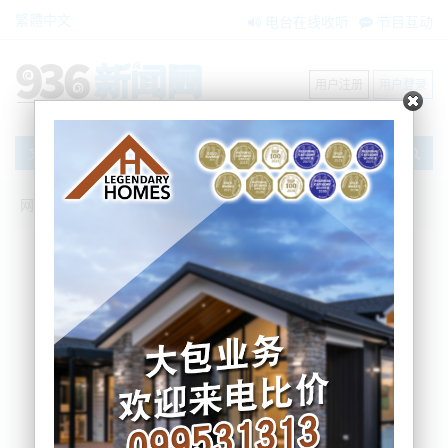
繁體中文
电台在线收听
节目互动
用户注册
用户登录
文章
网站首页
新闻资讯
搜索
条件筛选
栏目分类
不限
大洋洲新闻
国际要闻
BNE在两会
内容搜索
搜索