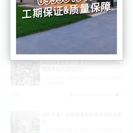
列表
时间排序
点击排序
评论排序
评分排序
支持量排序
Recycle里扔牛？奥克兰垃圾回收坏习
惯两年损失近400万！
在过去两年中，近37,000吨受污染的回收物被送
往垃圾填埋场。
2022-05-18 08:25:52
0
环境
小心分类！垃圾回收车因电子烟电池着
火
一辆垃圾回收车起火，促使人们对垃圾桶中的电