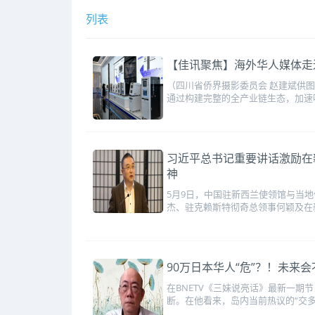
列表
【佳讯聚焦】海外华人媒体走
（四川省侨界摄影委员会 赵建斌供
通过构建完整的全产业链生态，加速
习近平总书记重要讲话激励在
神
5月9日，中国驻新西兰使领馆与当
杰、驻克赖斯特彻奇总领事何颖及在
90万日本华人“危”？！未来会
在BNETV《三妹说亮话》最新一
断。在他看来，岛内当前热议的“交多