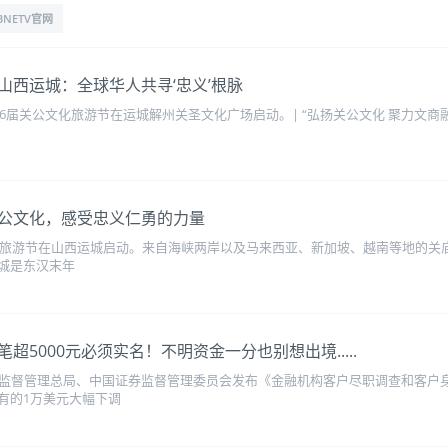
BNETV官网
山西运城：全球华人共寻‘忠义’根脉
36届关公文化旅游节在运城解州关圣文化广场启动。| “弘扬关公文化 聚力文商
公文化，感受忠义仁勇的力量
文化旅游节在山西运城启动。来自海峡两岸以及马来西亚、新加坡、越南等地的关
城是东汉末年
5000元必须实名！不明资金一分也别想出境.....
融监督管理总局、中国证券监督管理委员会发布《金融机构客户尽职调查和客户
有的1万美元大幅下调