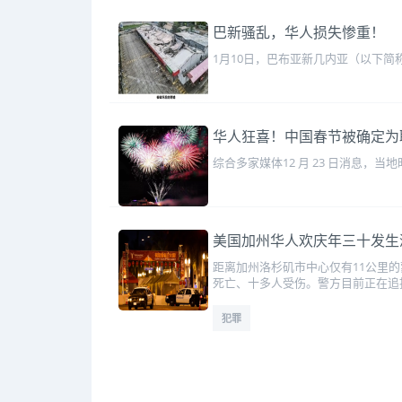
巴新骚乱，华人损失惨重！
​1月10日，巴布亚新几内亚（以下
华人狂喜！中国春节被确定为
综合多家媒体12 月 23 日消息，
美国加州华人欢庆年三十发生
距离加州洛杉矶市中心仅有11公里
死亡、十多人受伤。警方目前正在追
犯罪