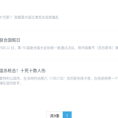
简称“巴新”）首都莫尔兹比港发生局部骚乱
联合国假日
当地时间 22 日，第 78 届联合国大会协商一致通过决议，将中国春节（农历新年
滥杀枪击！十死十数人伤
的蒙特利公园市，在当地时间周六（1月21日）农历新年除夕夜，在热闹地带一
捕在逃的枪手，
共9条
1