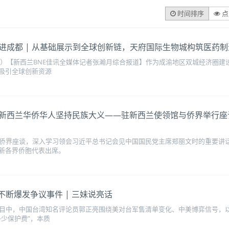
时间排序
点
进成都 | 从基础展示到全球创新链，天府国际生物城构筑医药
图）【新西兰BNE佳讯全媒体记者张瀚月综合报道】作为成渝地区双城经济圈
吸引全球创新资源
新西兰华侨华人坚持民族大义——驻新西兰使领馆与侨界举行座
地侨界座谈，深入学习领会习近平总书记会见中国国民党主席郑丽文时的重要讲
新各界侨胞代表出席。
不断爆发争议事件 | 三妹说亮话
期节目中，中国台湾知名评论员郭正亮围绕美对台军售清单变化、中美博弈信号，
少保护费”，本质