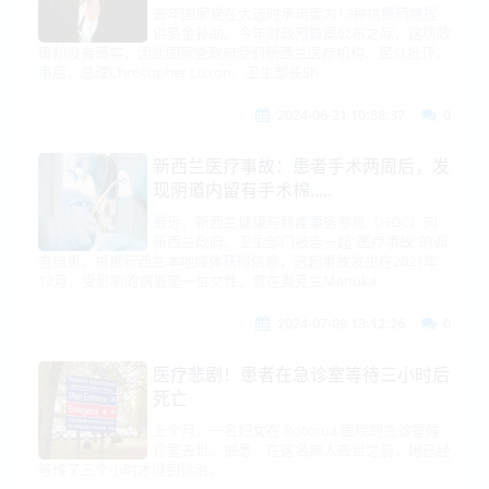
去年国家党在大选时承诺要为13种抗癌药物提
供资金补助。今年财政预算案公布之际，这项政
策却没有落实，因此国家党政府受到新西兰医疗机构、民众批评。
事后，总理Christopher Luxon、卫生部长Sh
2024-06-21 10:58:37
0
新西兰医疗事故：患者手术两周后，发
现阴道内留有手术棉.....
最近，新西兰健康与残疾事务专员（HDC）向
新西兰政府、卫生部门报告一起“医疗事故”的调
查结果。根据新西兰本地媒体获得信息，这起事故发生在2021年
12月，受影响的病患是一位女性，曾在奥克兰Manuka
2024-07-09 13:12:26
0
医疗悲剧！患者在急诊室等待三小时后
死亡
上个月，一名妇女在 Rotorua 医院的急诊室候
诊室去世。据悉，在这名病人去世之前，她已经
等候了三个小时才得到诊治。