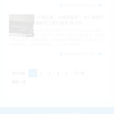
2024-09-10 09:31:23
0
“小病扛着，大病回国治”！华人移民吐
槽新西兰医疗服务“缺点多”.....
新西兰学术新闻平台The Conversation近期发
表一篇与华人移民生活息息相关的文章。其内容
含有对几位华人移民的采访。“在新西兰看病太麻烦，因此我们生
小病就扛着，生大病就回国治。”几位华人居民说
2024-07-22 17:42:55
0
共155条
1
2
3
4
5
下一页
最后一页
2021-2026 ©
BNE
-
NZ936新闻网