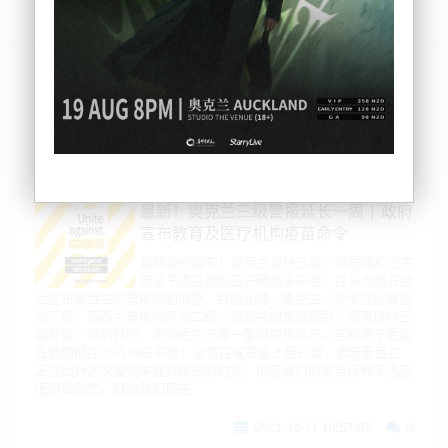
列表
时间排序
点击排序
评论排序
评分排序
支持量排序
最新！奥克兰三级警报延长一周 | 政府
宣布教育及医疗机构疫苗命令
最新级别宣布！奥克兰维持三级一周总理和卫生
部总干事在刚刚召开新闻发布会，在与内阁开会
后宣布新西兰的警戒级别调整。目前北地、奥克兰、怀卡托区域皆
为三级，新西兰其他地区为二级。奥克兰的警报级别，将再维持三
级警报一周的时间。内阁会在下周一重新审视情况。学校将不会如
先前预期在10月18日开放！总理在发布会上最开始，表示新西兰
正在面对这次疫情中最具挑战的时刻，但是我们的疫苗接种率也是
值得鼓励的。目前我们现在
2021-10-11 16:57:05
0