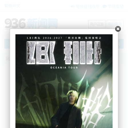
繁體中文
电台在线收听
节目互动
用户注册
用户登录
文章
网站首页
搜索
条件筛选
栏目分类
不限
新闻资讯
节目互动
商家黄页
内容搜索
搜索