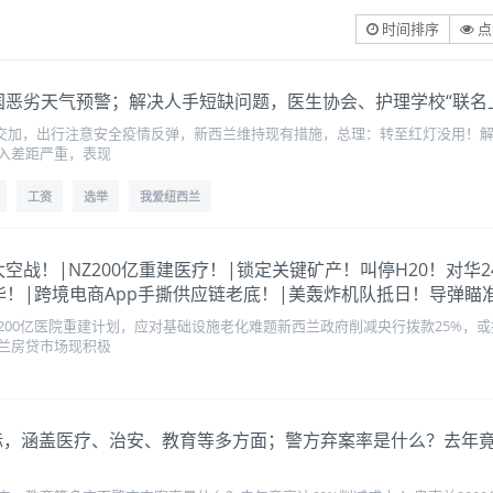
时间排序
点
交加，全国恶劣天气预警；解决人手短缺问题，医生协会、护理学校“联
雪交加，出行注意安全疫情反弹，新西兰维持现有措施，总理：转至红灯没用！解
入差距严重，表现
工资
选举
我爱纽西兰
入中美太空战！|NZ200亿重建医疗！|锁定关键矿产！叫停H20！
华！|跨境电商App手撕供应链老底！|美轰炸机队抵日！导弹瞄
200亿医院重建计划，应对基础设施老化难题新西兰政府削减央行拨款25%，
兰房贷市场现积极
九大目标，涵盖医疗、治安、教育等多方面；警方弃案率是什么？去年