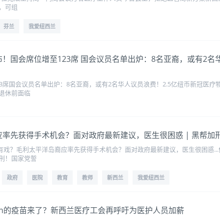
，可组
芬兰
我爱纽西兰
结果公布！国会席位增至123席 国会议员名单出炉：8名亚裔，或有2
3席国会议员名单出炉：8名亚裔，或有2名华人议员浪费！2.5亿纽币新冠医
退休前面临
平洋岛裔应率先获得手术机会？面对政府最新建议，医生很困惑 | 黑
有戏？毛利太平洋岛裔应率先获得手术机会？面对政府最新建议，医生很困惑..
刑！国家党誓
政府
医院
教育
教师
新西兰
我爱纽西兰
micron的疫苗来了？新西兰医疗工会再呼吁为医护人员加薪