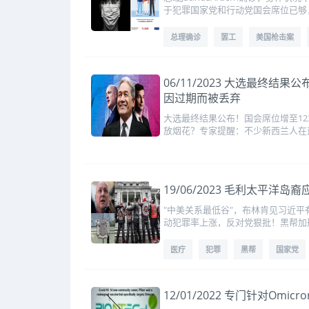
于犯罪国家党和行动党国会席位已够
总理确诊
罢工
美国枪击案
06/11/2023 大选最终
因过期而被丢弃
大选最终结果公布！国会席位增至12
放烟花？专家提醒：不少新西兰人在
19/06/2023 毛利太
"中美关系最低谷"，布林肯见习近平
动犯罪率上涨，反对党狠批！黑帮加
医疗
犯罪
黑帮
国家党
12/01/2022 专门针对O