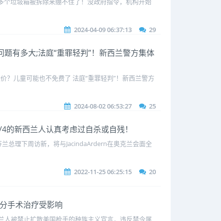
0多个垃圾箱被拆除来绷不住了！没政府指令，机构开始
2024-04-09 06:37:13
29
统问题有多大;法庭“重罪轻判”！新西兰警方集体
价？儿童可能也不免费了 法庭“重罪轻判”！新西兰警方
2024-08-02 06:53:27
25
1/4的新西兰人认真考虑过自杀或自残！
周访新，将与JacindaArdern在奥克兰会面全
2022-11-25 06:25:15
20
部分手术治疗受影响
新西兰人被禁止扩散美国枪手的种族主义宣言，违反禁令属