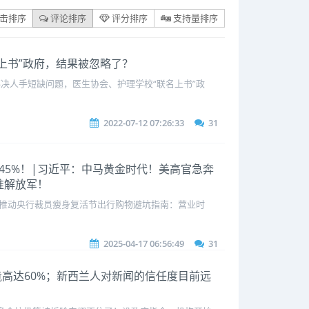
击排序
评论排序
评分排序
支持量排序
名上书”政府，结果被忽略了？
决人手短缺问题，医生协会、护理学校“联名上书”政
2022-07-12 07:26:33
31
对华245%！|习近平：中马黄金时代！美高官急奔
准解放军！
或推动央行裁员瘦身复活节出行购物避坑指南：营业时
2025-04-17 06:56:49
31
竟高达60%；新西兰人对新闻的信任度目前远