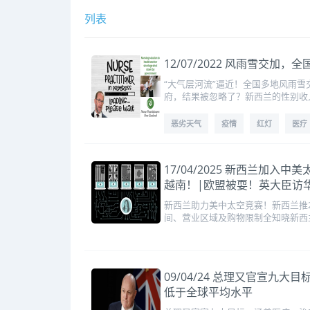
列表
12/07/2022 风雨雪
“大气层河流”逼近！全国多地风雨
府，结果被忽略了？新西兰的性别收
恶劣天气
疫情
红灯
医疗
17/04/2025 新西兰加
越南！|欧盟被耍！英大臣访
新西兰助力美中太空竞赛！新西兰推
间、营业区域及购物限制全知晓新西
09/04/24 总理又官宣
低于全球平均水平