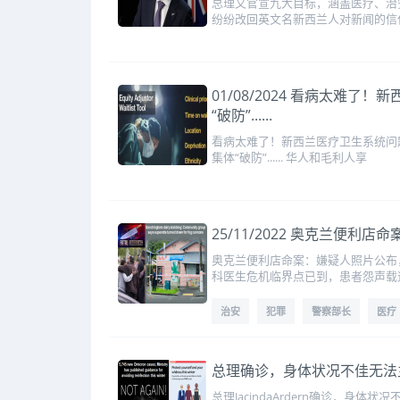
总理又官宣九大目标，涵盖医疗、治安
纷纷改回英文名新西兰人对新闻的信
01/08/2024 看病太
“破防”......
看病太难了！新西兰医疗卫生系统问题
集体“破防”...... 华人和毛利人享
25/11/2022 奥克兰
奥克兰便利店命案：嫌疑人照片公布，
科医生危机临界点已到，患者怨声载
治安
犯罪
警察部长
医疗
总理确诊，身体状况不佳无法
总理JacindaArdern确诊