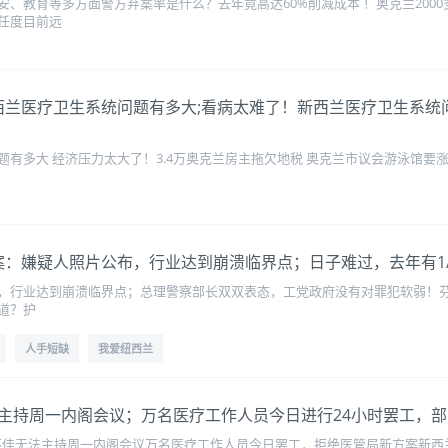
、教育等多方面警方弃案率是什么？去年竟高达60%削减成本 ！奥克兰200
任度目前远
难了！新西兰医疗卫生系统问题有多大;看病太难了！新西兰医疗卫生系
有多大 经济压力太大了！3.4万奥克兰房主拖欠地税 奥克兰市议会游泳馆要涨
便利店命案：嫌疑人照片公布，行业达到崩溃临界点；日子难过，去年有
行业达到崩溃临界点；总理警察部长双双表态，工党政府没有对罪犯软弱！芬兰总理下
道？护
人手短缺
我爱纽西兰
主持周一内阁会议；万名医疗工作人员今日进行24小时罢工，
，身体状况不佳无法主持周一内阁会议万名医疗工作人员今日罢工，拒绝医管局新方案