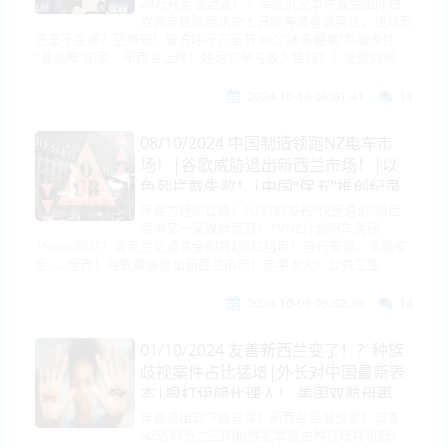
就下场！中国黄海再抓“大鱼“？！美菲
20万升柴油泄漏！？军舰沉没事件或受国际独
立调查医院要求护士只能与患者说英语，更规范
日澳英韩联演！|印度加拿大撕破脸！
还是不变通？望周知！警方呼吁万圣节小心“冰毒糖果”驾驶条件
驱逐外交官|北约开启大规模核演习，
“最恐怖”国家：新西兰上榜！超速罚单与收入挂钩？！您赞同吗
俄罗斯回应
2024-10-16 06:01:41
11
08/10/2024 中国制造领跑NZ电车市
场！|谷歌威胁退出新西兰市场！|以
色列拦截失败！|中国“保五”推创纪录
刺激计划！国际投行集体发声：超配A
环保为经济让路！NZ政府发布“快速通道”项目
清单又一家媒体巨变！TVNZ计划明年关闭
股|韩菲首度升级！涉及南海！朝鲜修
1News网站！奥克兰交通资金削减超5亿纽币！自行车道、道路安
宪|俄亮利器！北约急增兵25万！
全……全改！谷歌威胁退出新西兰市场！赤字太大！公共卫生
2024-10-08 06:02:36
14
01/10/2024 友善新西兰变了！？种族
歧视案件占比猛增|外长对中国最新表
态|狠打伊朗代理人！ 美国双航母再
现！|中俄北太平洋军演！新海权时
年底或出现气候异常！新西兰高温预警！调查：
NZ近四分之三的仇恨犯罪是由种族歧视引起！
代！|华为最强AI芯片进入测试！|石破