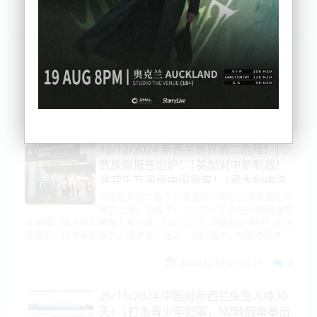
列表
时间排序
点击排序
评论排序
评分排序
支持量排序
12/12/2024 新西兰世界第二危险！|少
数族裔报告出炉！|美加对中新制裁！
悬赏千万通缉中国黑客！|意大利梅洛
尼险遭暗杀！美国罕见解雇四星上
风险世界第二高？！准备好！新西兰保费或迎井
喷式上涨！没钱了！三分之一新西兰人假期选择
将！|北约军备正大规模运至波兰！|
家里蹲！华人建商被曝工程烂尾，10万纽刀！地基都没做好！环保
金建希删除加密聊天账户！金龙显自杀
真躺平！科学家和研究人员被裁！建议：移民澳洲，或原地退休
细节曝光！|印度：永远和俄罗斯站在
一起！|澳洲实验室活病毒丢失！可做
2024-12-12 05:56:21
3
武器！
25/11/2024 中国对新西兰免签入境30
天！|打击青少年犯罪，NZ政府重拳出