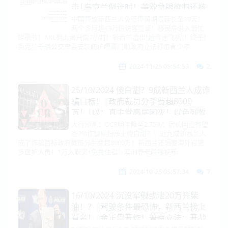
击|乌克兰倒计时！美欧急眼欲归还核
武器！普京：北约你们自己掂量！|锁
中国开放新西兰人免签停留期限延长至30天！
两个多月超13万份访客签证！移民局进入最忙
定中企200+，拜登卸任前芯片战要背
碌季节！AKL到上海只需7小时！新西兰造出“超音速飞机”！终于！
水一战！|中欧接近谈妥！即将取消关
奥克兰千辆公交车要安装防护隔离门啦政府立法打击青少年
税！|菲两家族！剑拔弩张！仁爱礁特
遣队！曝光！
2024-11-25 05:54:53
2
25/10/2024 傻白甜？9成新西兰人成诈
骗目标！|政府裁员分手费超8000
万！|以：真主党高层团灭！以色列誓
师报复在即！土耳其报复狠打库尔德
大行预测：OCR明年降至2.75%！房价回温有望
涨7%诈骗横扫净土傻白甜？！近九成新西兰人
47目标！布林肯中东行真笑话！|美
成了诈骗目标政府裁员分手费超8000万！新西兰还想要海外召更
国、北约、欧盟！抗中经贸离间大
多医护人员！1万入职奖+免费住宿！澳洲养老院狠挖新
戏！|美国要月壤！中国痛斥太空间
谍|美国大选，十月惊奇
2024-10-25 05:57:34
7
16/10/2024 沉没军舰或泄20万升柴
油！？|驾驶条件最恐怖，新西兰榜上
有名！|金正恩开炸！普京立法：开战