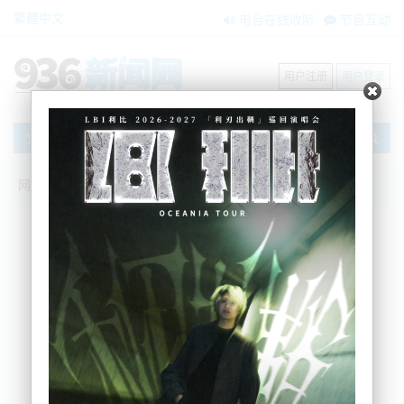
繁體中文
电台在线收听
节目互动
用户注册
用户登录
文章
网站首页
搜索
条件筛选
栏目分类
不限
新闻资讯
节目互动
商家黄页
内容搜索
搜索