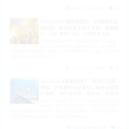
2024-07-16 06:51:51
22
29/02/2024 我爱纽西兰：NZ媒体业至
暗时刻！多位知名主持人下岗；储备银
行：ORC维持5.5%；法国轻言出兵，
北约美国打脸；乌克兰炮弹告急，美国
NZ媒体业至暗时刻！多位知名主持人下岗储备
银行：ORC维持5.5%法国轻言出兵，北约美国
支招化缘韩国；事故频发有因，波音管
打脸乌克兰炮弹告急，美国支招化缘韩国事故频发有因，波音管理
理混乱；印度太空人明年升空
混乱印度太空人明年升空
2024-02-29 05:48:42
26
28/02/2024我爱纽西兰：新西兰总理
喊话：开车用手机将重罚；碰瓷议员葬
礼骗财，神父也中招；马克龙：不排除
西方出兵抗俄；匈牙利批准瑞典加入北
新西兰总理喊话：开车用手机将重罚碰瓷议员葬
礼骗财，神父也中招马克龙：不排除西方出兵抗
约；大陆开建新航母，十万吨级核动
俄匈牙利国会批准瑞典加入北约大陆开建新航母，十万吨级核动力
力；大陆海警船编队迫近金门；福岛排
大陆海警船编队迫近金门福岛排放第四轮核污水
放第四轮核污水
2024-02-28 06:04:03
6