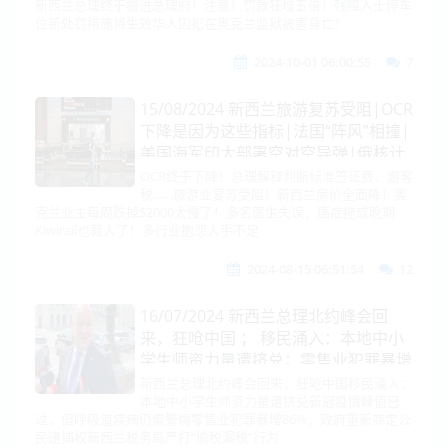
新西兰总理终于搬进总理府！注意！罚款狂增五倍！残障人士停车
茂大谈亚洲北约野心！|中俄巴伊阿富
位新处罚措施将生效华人囚犯在奥克兰监狱被害身亡！
汗问题联合声明！
2024-10-01 06:00:55
7
15/08/2024 新西兰旅游复苏受阻|OCR
下降是因为这些指标|法国“阵风”相撞|
美国海军印太部署空对空导弹|俄核计
划曝光：瞄准北约32目标|以同意停
OCR终于下降！总理解释判断标准签证费、游客
税……旅游业复苏受阻！新西兰房价全面降！奥
火？！|日相换人！石破茂更具威胁美
克兰业主每周跌掉$2000太慢了！多名医生失误，癌症拖成晚期
陆军士官认罪|美批准对以最重大军
Kiwirail也裁人了！多行业抱怨人手不足
售！普京会晤阿巴斯痛陈美霸权|中美
金融会谈|泰国总理解职
2024-08-15 06:51:54
12
16/07/2024 新西兰总理北约峰会回
来，狂呛中国 ； 移民涌入：本地中小
学生师资力量遭挤兑；零售业犯罪暴增
86%，政府重新商定公民逮捕权
新西兰总理北约峰会回来，狂呛中国移民涌入：
本地中小学生师资力量遭挤兑新冠疫情峰值已
过，但呼吸道疾病仍需警惕零售业犯罪暴增86%，政府重新商定公
民逮捕权新西兰税务局严打“偷税漏税”行为