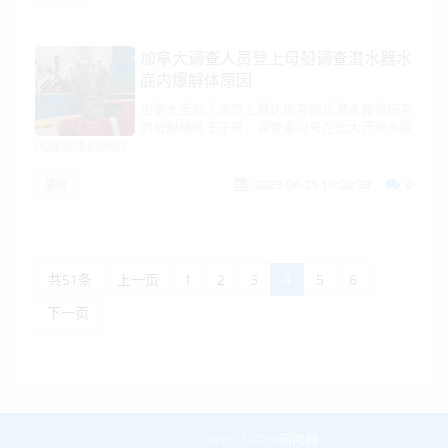
加拿大调查人员登上母船调查潜水器水
底内爆解体原因
加拿大当局人员登上铁达尼号观光潜水器泰坦号
的母船极地王子号，调查泰坦号在北大西洋水底
内爆解体的原因
2023-06-25 10:20:33
0
事故
共51条
上一页
1
2
3
4
5
6
下一页
2021-2026 ©
BNE
-
NZ936新闻网