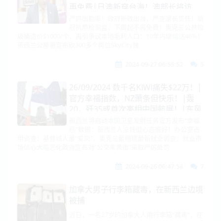
再免费|日澳新穿台海！澳部长将访
华！中导永久部署菲律賓!|中国对加拿
严抓出勤率！政府新政出台，严查家长责任！新
冠抗原检测盒，下周起不再免费！奥克兰公共垃
大开启反歧视调查！|印尼申入
圾桶造价$1000/个，再引争议本地毛利人口：10年内增幅达46%！
CPTPP|中美造船业，美国仅剩个位
新西兰公屋署宣布砍300多个岗位SkyCity赌
数！
2024-09-27 06:55:52
5
26/09/2024 数千名KIWI痛失$22万！|
官方幸福指数，NZ萧条但快乐！|轰
20，歼35或首次亮相中国航展！|东风
导弹威震南太！美舰中东趴窝！|跟风
新西兰将启动本国卫星发射任务官方发布“幸福
感”数据：新西兰人没钱但心态很好！办公室占
美国？加拿大又要对中国下手|印度直
用调查：基督城人最“爱岗”，奥克兰最糟糕最新就业调查：就业市
言：不选边！|布林肯面临指控|美以
场信心大幅恶化政府宣布对“公交车袭击”采取严厉处罚
内讧了
2024-09-26 06:47:58
7
加拿大男子行李箱藏毒，在新西兰边境
被捕
近日，一名27岁的加拿大人用行李箱“藏毒”，在