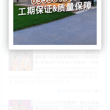
列表
时间排序
点击排序
评论排序
评分排序
支持量排序
03/10/2024 新西兰职业PK！这些行业
最吃香|AKL停车新规推迟， CRL新动
向|中国WTO正式诉讼加拿大！|以色
列：古特雷斯禁止入境！|对台军售又
KiwiRail 承诺在 2026 年开通前减少奥克兰火车
延误新西兰从事什么行业最赚钱?调查结果来了
陷丑闻！雷神宰客！|印度芯片誓言两
奥克兰CBD停车新规推迟执行！=纽航收缩4条国内航线：减少航
年达成?!英伟达三巨头承诺加码！
班、缩减运力北岸16岁女孩失联已四天！您
2024-10-03 05:56:11
3
27/09/2024 严抓出勤率！家长纵容逃
课或面临起诉！|新冠测试盒下周起不