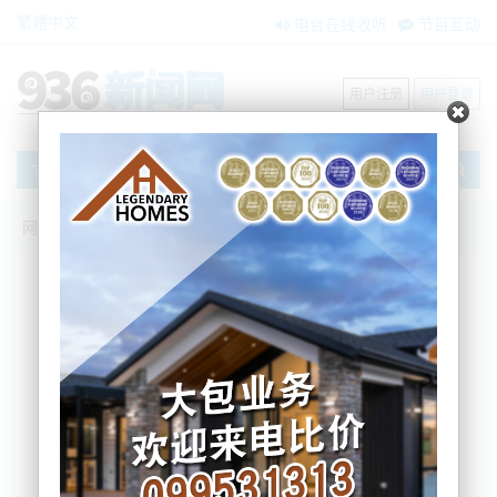
繁體中文
电台在线收听
节目互动
用户注册
用户登录
文章
网站首页
搜索
条件筛选
栏目分类
不限
新闻资讯
节目互动
商家黄页
内容搜索
搜索