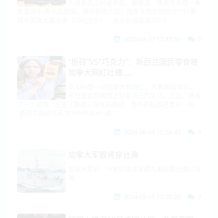
入境新西兰时被抓获。据报道，该男子本周一乘
坐温哥华-奥克兰航班。落地新西兰后，海关人员在他的几个行李
箱中发现大量冰毒（10kg左右），街头价值高达350万
2024-08-27 17:43:55
0
“板砖”VS“巧克力”：新西兰国民零食被
加拿大网红吐槽.....
Dr.Ellie是一位加拿大裔网红，久居韩国首尔，
平日里会在网络上分享自己的生活。近日，她发
了一个视频，引发了新西兰网友的热议。事件的起因还要从一块
“新西兰国民巧克力”Whittaker's说
2024-06-04 12:58:47
0
加拿大军舰将穿台海
加拿大防长：今年仍会派军舰与美舰联合通过台
海
2024-05-15 13:20:23
0