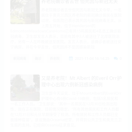
养老院确诊者去世 但死因与新冠无关
养老院确诊者去世但死因与新冠无关今早，一名
居住于奥克兰西区养老院的新冠确诊居民在医院
过世，但医院已表示其死因与新冠病毒无关。从
上周五开始，位于Henderson的
EdmontonMeadowsCareHome已有共15鸣居民和4名员工确诊新
冠病毒，卫生部发言人表示，目前有其中3人被送往了北岸医院治
疗，另有一人在昨晚被送至医院。发言人表示，该确诊者被送往安
宁病房，并在今早去世，但死因并不是因感染新冠
2021-11-04 16:14:25
0
新冠病毒
确诊
养老院
又是养老院！Mt Albert 的Everil Orr护
理中心出现六例新冠感染病例
卫生部今天证实，位于MountAlbert的EverilOrr
护理中心有6例Covid-19病例，包括5名居民和
一名工作人员。"卫生部说："其中一名居民在12月30日检测出阳
性，现在正在医院，目前情况稳定。"所有其他居民和工作人员都
在12月31日和元旦早期接受了检测。所有居民和工作人员都已全
面接种疫苗"。该设施由Oceania经营，并得到公共卫生和奥克兰卫
生局的支持。已经向Oceania征求意见。