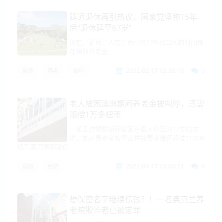
延迟退休再引热议，国家党坚称15年
后“退休延至67岁”
现在，新西兰人在生命中的19%到22%的时间都
在领取养老金
2022-02-17 13:36:16
0
退休
养老
福利
老人被困澳洲期间养老金被叫停，还需
赔偿1万多纽币
一名因边境限制而被困在澳大利亚的77岁妇女
说，她对养老金被停止并被要求偿还超过11,000
纽币费用感到受伤
2022-03-17 13:00:21
0
福利
经济
想保密名字继续捞钱？！一名奥克兰养
老院欺诈者已被定罪