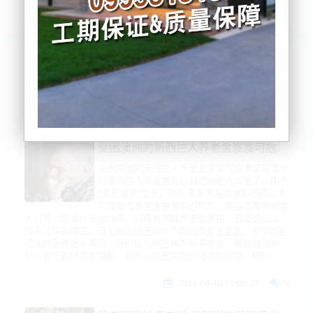
列表
时间排序
点击排序
评论排序
评分排序
支持量排序
受困澳洲的新西兰人养老金岌岌可危
受困澳洲的新西兰人养老金岌岌可危滞留在澳洲
的新西兰人可能要担心自己的老人年金了。由于
“澳新泡泡”暂停，有许多被困在澳洲的新西兰人
可能面临养老金被暂停的风险。新西兰政府规定
人们可以在海外长达26周，以符合领取养老金资格，若是超过30
周未入境新西兰，可能被迫偿还前六个月的养老金金额。许多困在
澳洲的新西兰人表示，他们认为自己被不公平对待、被政府遗弃、
担心自己的财源被阻断、且担心自己究竟何时可以回家。新冠
2021-09-16 11:00:22
0