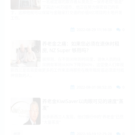
一名被定罪的欺诈者从奥克兰一家养老院“偷走”
了高达140万纽币，他正在努力保密自己的名
字，这样他就可以保留与金融家打交道的价值6亿项目的土地开发
工作。
2022-08-29 11:16:38
0
养老金之痛：如果您必须在退休时租
房, NZ Super 够用吗？
据预测，在不到30年的时间里，退休人员的住
房拥有率将从80%下降到60%，这促使人们审视
新西兰是否需要做更多的工作来支持那些在晚年租房或必须支付抵
押贷款的人。
2022-08-31 08:52:35
0
养老金KiwiSaver以肉眼可见的速度“蒸
发”
众多新西兰人发现，他们银行中的“养老金”已然
“大量蒸发”
2022-10-19 12:25:28
0
经济