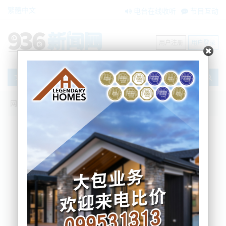
繁體中文
电台在线收听
节目互动
用户注册
用户登录
文章
网站首页
新闻资讯
搜索
条件筛选
栏目分类
不限
大洋洲新闻
国际要闻
BNE在两会
内容搜索
搜索