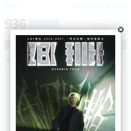
繁體中文
电台在线收听
节目互动
用户注册
用户登录
文章
网站首页
搜索
条件筛选
栏目分类
不限
新闻资讯
节目互动
商家黄页
内容搜索
搜索