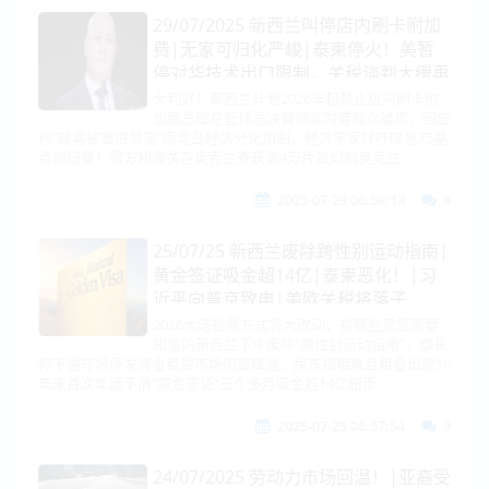
29/07/2025 新西兰叫停店内刷卡附加
费|无家可归化严峻|泰柬停火！美暂
停对华技术出口限制，关税谈判大缓再
延期，苹果在华关停直营店|美欧缓
大利好！新西兰计划2026年起禁止店内刷卡附
加费总理在篮球总决赛颁奖时遭观众嘘声，回应
兵！韩国向美国提出数十亿美元造船方
称“政客被嘘很常见”南北岛经济分化加剧，经济学家呼吁降息75基
案|NASA发现“黄金星球”
点创纪录！警方和海关在奥克兰查获逾4万片致幻剂奥克兰
2025-07-29 06:59:13
8
25/07/25 新西兰废除跨性别运动指南|
黄金签证吸金超14亿|泰柬恶化！|习
近平向普京致电|美欧关税将落子
15%！欧中升级稀土出口机制|俄1.1兆
2026大选投票方式将大改动，有哪些是您需要
知道的新西兰下令废除“跨性别运动指南”，部长
大动作来了|伊朗同意特朗普主张|亚
称不遵守将停发资金租赁市场明显降温，房东招租难且租金出现16
洲百名红通清零|微软再爆资安危机
年来首次年度下滑“黄金签证”三个多月吸金超14亿纽币
2025-07-25 06:57:54
9
24/07/2025 劳动力市场回温！|亚裔受