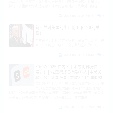
改革秘密计划曝光，女性维权进程遇阻地方选举候选人数量不足引
弹射程|雷神获35亿大单！
担忧，多重因素致参选意愿下降政府宣布对热门景点外国游客
2025-08-04 06:56:15
6
新西兰对美国的出口将面临15%的关
税！
白宫已修订针对特定国家的关税清单，新西兰被
列入15%的基础税率，高于此前宣布的10%。
2025-08-01 14:55:30
0
30/07/2025 白内障手术或将部分自
费？！|NZ黑帮成员首破万人|中美关
税续谈：如期展期|美欧将组金属联盟
抗中|黄岩岛战备警巡|日本外务省大
越打越多？！新西兰黑帮成员数量首破万人，警
察部长表达高度担忧白内障手术“全国标准”落实
重组！经贸团将访华|美从欧洲撤
遇阻，部分患者需自费约6,000纽币中国电商Temu成新西兰最受欢
军？！|泰柬复联！边境会议却推迟
迎平台，道德评分却为零引争议奥克兰公交车站发生刺
2025-07-30 06:58:50
7