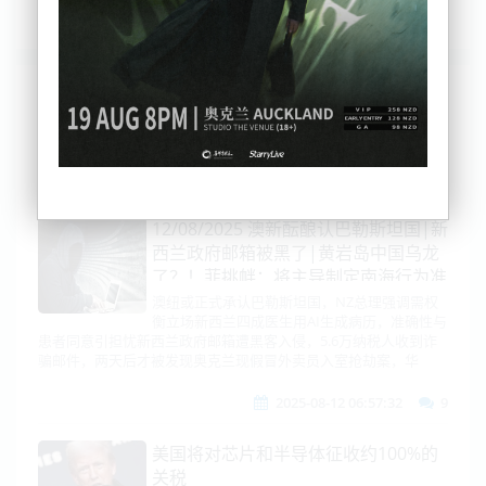
列表
时间排序
点击排序
评论排序
评分排序
支持量排序
12/08/2025 澳新酝酿认巴勒斯坦国|新
西兰政府邮箱被黑了|黄岩岛中国乌龙
了？！菲挑衅：将主导制定南海行为准
则！|美中关税！川普感谢习近平，逼
澳纽或正式承认巴勒斯坦国，NZ总理强调需权
衡立场新西兰四成医生用AI生成病历，准确性与
买4倍大豆|巴基斯坦尽揽中美！莫迪
患者同意引担忧新西兰政府邮箱遭黑客入侵，5.6万纳税人收到诈
气炸了|联合国急对中东
骗邮件，两天后才被发现奥克兰现假冒外卖员入室抢劫案，华
2025-08-12 06:57:32
9
美国将对芯片和半导体征收约100%的
关税