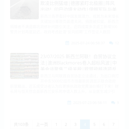
欺凌比例猛增|德挪紧盯北极圈|阵风
出动！印巴边境大动作|伊朗军队与美
驱逐舰对峙|关税谈妥，石破茂不走
新西兰各界看好中国发展潜力，视其为未来增长
关键加沙筹款页面遭关闭、捐款被扣留，新西兰
了！特朗普：换欧盟！|乌爆发大示
捐赠者不满道路坑洞修补问题引关注，近四成需多次返工新增500
威，乌俄会谈或最后一搏
警员计划再度延迟，政府考虑赴澳“反向招聘”工作签证人数回
2025-07-24 06:58:37
12
23/07/2025 新西兰阿联！自贸协议立
法|澳洲Blackmores卷入超标风波|中
美会谈聚焦二级关税|欧盟欲核选项反
击|日本对华不锈钢开查！韩访美！
新西兰与阿联酋自贸协定立法通过，为出口商打
开中东5000亿纽币市场最新民调显示联合政府
MQ-9首度长驻|拉美两国对华官宣|朝
前景黯淡，近五成受访者认为应更换执政政党黄油价格打下来！财
鲜宣布再造新舰|英加法武装乌克兰
长将与恒天然会面新西兰安乐死申请人数上升，从业医生减少引
2025-07-23 06:58:11
9
共103条
上一页
1
2
3
4
5
6
7