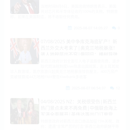
当地时间8月6日，美国总统特朗普表示，美国
将对芯片和半导体征收约100%的关税。特朗普
称，如果在美国制造，将不收取任何费用。
2025-08-07 14:05:27
0
07/08/2025 美中争库克海底矿产！新
西兰外交大考来了|奥克兰地税暴涨！
骇人地税层出不穷|俄回应：榛树导弹
或部署拉美！印访俄！加速S-400|美
新西兰政府计划全面引入电子道路使用费，逐步
取代燃油税制度kiwi热衷出国就医，赴土耳其就
中贸易逆差减至21年最低|日：关税被
诊人数激增，医疗旅游兴起奥克兰地税暴涨惊到屋主，400万房产
耍了！台积电投3000亿反转！
竟被错算成44万地税FMA警告Kiwibank多收客
2025-08-07 06:54:37
12
04/08/2025 NZ：关税很受伤|新西兰
热门景点未来不再免费|中俄联合海上
军演全面展开|英伟达等出口订单受
阻|俄乌伤亡14比1？！乌军购曝庞大
特朗普政府对新西兰出口商品加征15%关税，政
府：遭遇“非常严厉的打击”新西兰政府薪酬平等
腐败系统|阵风被击落：情报误判中导