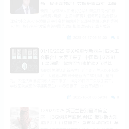
动！尼米兹转向！双航母震中东|中哈
元首会晤，哈萨克第二核站交中方主
新西兰总理28人团出发访华！聚焦红肉出口旅
游教育7月起！上调带薪育儿假每周补贴金额总
导|救F-35！韩向美出口锑|欧或有条件
理成“外交达人”在澳民调中排名超特朗普外交部将伊朗以色列等列
接受美10%关税|美俄会取消
入“禁止旅行名单”发最高级别警告政府拟修改病假计算方式兼
2025-06-17 06:51:00
8
01/10/2025 美关税重创新西兰|四大工
会联合！大罢工来了|中国重申2758！
卫星照曝：解放军加速扩建2飞弹基
地|美军加油机！罕见大出动！|英舰
特朗普关税猛击新西兰！近半新西兰人吃不起蔬
果！太尴尬…FBI局长送新西兰3D打印手枪当
台海！自爆被模拟攻击！|中东!加码中
礼，因违法直接被销毁大罢工来了！10月23日四工会联手罢工，
国
学校医院或集体停摆奥克兰CBD零售惨了！空置率飙到11
2025-10-01 05:59:04
8
12/02/2025 新西兰告别最清廉宝
座！|3G网络年底退场NZ|俄罗斯大规
模出击！川普暗示：乌克兰或归俄！美