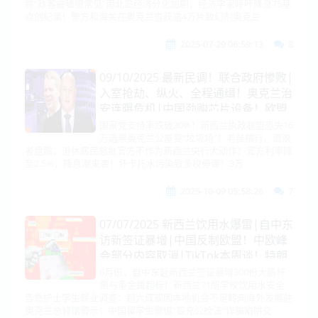
称“政客被嘘很常见”南北岛经济分化加剧，经济学家呼吁降息75基
案|NASA发现“黄金星球”
点创纪录！警方和海关在奥克兰查获逾4万片致幻剂奥克兰
2025-07-29 06:59:13
8
09/10/2025 最新民调！联合政府惨败|
入室抢劫、纵火、全程通缉！奥克兰治
安连曝危机|中国劲购芯片设备！欧盟
拉爆钢铁关税！|英印合体！日本布
国家党支持率跌破30%！新西兰执政联盟恐失16
万选票奥克兰公屋变“垃圾场”！老鼠横行、流浪
雷！台湾防务要冲GDP10%！|美俄冲
者盘踞，退休居民怒批官方不作为新西兰央行大动作！官方利率降
刺新战机！
至2.5%，降息潮来袭！怀卡托水污染致多校停课！3万
2025-10-09 05:58:26
7
07/07/2025 新西兰饮用水爆雷|自中东
访新签证暴增|中国反制欧盟！中欧峰
会部分内容取消|TikTok本周谈！特朗
普再喊访华|美国从俄罗斯采购锆
6月份，自中东赴新西兰签证暴增300份大肠杆
菌与重金属超标！新西兰71所学校饮用水安全
石！|柬埔寨谈妥！美已签12国关税
告急护士学生就业调查：超六成或因本地机会不足转向海外发展驻
函|马斯克成立美国党|死刑！拘留尹
奥克兰总领馆警示：中国留学生警惕“冒充公检法”诈骗陷阱交