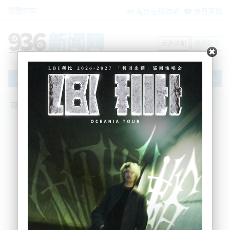
繁體中文
电台在线收听
节目互动
用户注册
用户登录
文章
网站首页
搜索
条件筛选
栏目分类
不限
新闻资讯
节目互动
商家黄页
内容搜索
搜索