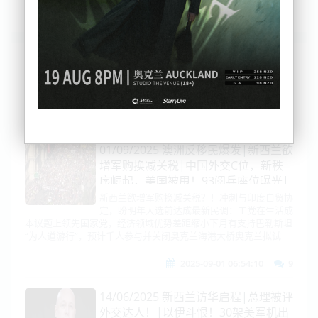
列表
时间排序
点击排序
评论排序
评分排序
支持量排序
01/09/2025 澳洲反移民爆发|新西兰欲
增军购换减关税|中国外交C位，新秩
序崛起，美国被甩！93阅兵座位曝光|
关税被判违法！特朗普麻烦大了|日本
新西兰欲增军购换减关税？！冲刺与印度自贸协
定，盼明年大选前达成最新民调：工党在生活成
拉印抗中！远程导弹就位硬控台海|胡
本议题上领先国家党，经济领域优势差距缩小下月有支持巴勒斯坦
塞高层被一锅端！
“为人道游行”，预计千人参与并关闭奥克兰海港大桥奥克兰拟试
2025-09-01 06:54:10
9
14/06/2025 新西兰访华启程|总理被评
外交达人！|以伊斗恨！30架美军机出