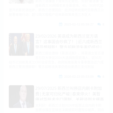
俄乌或直接谈！|iPhone选择阿里开发
新西兰清廉度下滑至历史最低，告别“最清廉”宝
座新西兰3G网络年末全面退场，4G、5G时代加
AI！马斯克欲收购OpenAI被拒！|石破
速开启新民调出炉，新西兰总理回应：经济扭转尚需时日新西兰公
茂玩脱了！|特朗普嘲讽欧盟！钢铝关
屋署催缴行动：超12周欠租租户迎来新政策奥克兰东区大
税豁免澳洲！中美印极限角力！
2025-02-12 05:59:27
8
23/02/2026 英语成为新西兰官方语
言？这事国会吵疯了！|近六成新西兰
警员想辞职！警方却称流失率仍低位|
特朗普怒升全球关税加至15%！废小额
新西兰国会激辩《英语法案》，将英语立官方语
言引巨大争议2026大选捐款提前涌入，近50万
包裹免税|中美近20架战机黄海对峙！
纽币已到账奥克兰CBD治安告急，政府拟推驱离令重拳整治近六成
韩国很不满
新西兰警员想辞职！警方却称流失率仍低位新西兰支付附加
2026-02-23 05:53:09
8
29/07/2025 新西兰叫停店内刷卡附加
费|无家可归化严峻|泰柬停火！美暂
停对华技术出口限制，关税谈判大缓再
延期，苹果在华关停直营店|美欧缓
大利好！新西兰计划2026年起禁止店内刷卡附
加费总理在篮球总决赛颁奖时遭观众嘘声，回应
兵！韩国向美国提出数十亿美元造船方