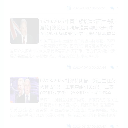
熙悦
2025-07-07 06:56:51
7
15/10/2025 中国广船接建新西兰岛际
渡轮|澳总理手机号遭美网站公开|中
美关税休战将延期|安世半导体被荷兰
接管！中国发布出口禁令||朝鲜边境
中国广船国际接建新西兰两艘岛际渡轮，2029
年投用澳总理阿尔巴尼斯手机号遭美网站公开，
曝壮观反战车防线
当局介入调查ACC18人高管晚宴花近2万纽币，官方记录“缩水”遭
曝光新西兰推行拼读教学法，新生阅读达标率从36%升
2025-10-15 05:57:44
7
07/03/2025 批评特朗普！新西兰驻英
大使丢官！|工党重组引关注！|三支
055舰队齐发！遵义舰北上或与俄会
合！|白俄邀俄美乌元首会谈！德直言
新西兰工党将重组影子内阁，多项变动引发关注
肠癌筛查年龄降至58岁，政策调整引发族裔争
援不动了！法要供欧洲核伞！|加拿大
议美国拟征农产品关税，新西兰贸易部长回应：贸易有韧性，积极
不认美关税折中！|刘德音任美光董
应对新西兰房价现2年来最大涨幅，房市或告别低迷但繁荣难现校
事！|瞎！韩战机炸民宅！
2025-03-07 05:57:47
7