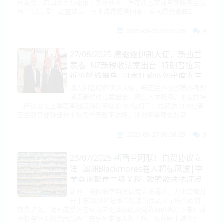
刑奥克兰启动数百万纽币立交桥项目，旨在改善交通与铁路安全新
鲜2新飞弹升空|越南南海造岛加速
西兰1.6万学生调查结果：日本成最想去国家，寿司最受青睐2
2025-08-25 07:01:05
9
27/08/2025 澳驱逐伊朗大使，新西兰
表态|NZ新税收法案出台|特朗普拉习
近平斡旋俄乌|日本吁欧亚勿出席九三
阅兵！|中对美能源进口接近零！|莫
澳大利亚驱逐伊朗大使，新西兰外交部表态强烈
谴责新税收法案出台，聚焦人才吸引、企业扶持
迪怒怼美50%关税|百年首例！特朗普
与经济增长上季度基础设施投资增长300亿纽币，总额达2370亿新
与库克硬杠！|中国航紧急备降俄罗
西兰教育部疑部分学校开学天数不达标，计划明年强化监管
斯！
2025-08-27 06:58:29
9
23/07/2025 新西兰阿联！自贸协议立
法|澳洲Blackmores卷入超标风波|中
美会谈聚焦二级关税|欧盟欲核选项反
击|日本对华不锈钢开查！韩访美！
新西兰与阿联酋自贸协定立法通过，为出口商打
开中东5000亿纽币市场最新民调显示联合政府
MQ-9首度长驻|拉美两国对华官宣|朝
前景黯淡，近五成受访者认为应更换执政政党黄油价格打下来！财
鲜宣布再造新舰|英加法武装乌克兰
长将与恒天然会面新西兰安乐死申请人数上升，从业医生减少引