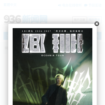
繁體中文
电台在线收听
节目互动
用户注册
用户登录
文章
网站首页
搜索
条件筛选
栏目分类
不限
新闻资讯
节目互动
商家黄页
内容搜索
搜索