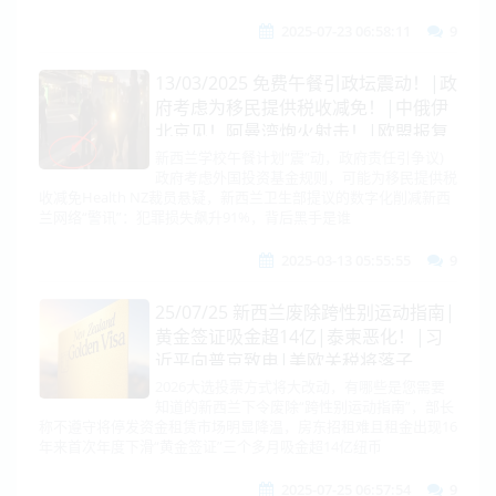
2025-07-23 06:58:11
9
13/03/2025 免费午餐引政坛震动！|政
府考虑为移民提供税收减免！|中俄伊
北京见！阿曼湾炮火射击！|欧盟报复
钢铝关税！|美乌达共识！俄军方狠打
新西兰学校午餐计划“震”动，政府责任引争议)
政府考虑外国投资基金规则，可能为移民提供税
弹药运输船！|叙利亚难民涌入俄基
收减免Health NZ裁员悬疑，新西兰卫生部提议的数字化削减新西
地！|美国CPI！政府逃过停摆！|莎拉
兰网络“警讯”：犯罪损失飙升91%，背后黑手是谁
前往荷兰救父！菲剑指中国间谍！
2025-03-13 05:55:55
9
25/07/25 新西兰废除跨性别运动指南|
黄金签证吸金超14亿|泰柬恶化！|习
近平向普京致电|美欧关税将落子
15%！欧中升级稀土出口机制|俄1.1兆
2026大选投票方式将大改动，有哪些是您需要
知道的新西兰下令废除“跨性别运动指南”，部长
大动作来了|伊朗同意特朗普主张|亚
称不遵守将停发资金租赁市场明显降温，房东招租难且租金出现16
洲百名红通清零|微软再爆资安危机
年来首次年度下滑“黄金签证”三个多月吸金超14亿纽币
2025-07-25 06:57:54
9