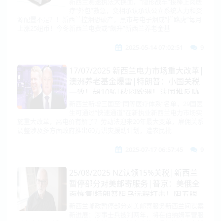
伦比亚确认入一带一路！|莫迪视察印
新西兰测速执法大换血，“隐形战车”接棒上岗医
疗“外包”救急，变相承认承认公立系统人力和资
巴边境基地！不爽美国！拟祭关税|美
源配置不足？！新西兰控烟恐破产，黑市与电子烟成“拦路虎”每月
调降中小额包裹关税|特朗普炮轰欧盟
上涨25纽币！今冬新西兰电费或“飙升”新西兰养老金基
2025-05-14 07:02:51
9
17/07/2025 新西兰电力市场重大改革|
澳洲养老基金爆雷|特朗普：小国关税
一致！超10%|破圈欧洲！法国推反胁
迫工具单挑美关税！欧6代战机大内
新西兰新增三国至“同等医疗体系”名单，29国医
生可通过“快速通道”在新执业新西兰电力市场实
讧|阿联酋10亿采购中国eVTOL|叙利
施重大改革，高电价有解了？劳动法迎来20年最大变革，雇佣关系
亚核心区域遇袭|美对巴西启动301
调整涉及多方面政府推出60万洪灾援助计划，遭农民批
2025-07-17 06:57:45
9
25/08/2025 NZ认领15%关税|新西兰
暂停部分对美邮寄服务|普京：美俄全
面恢复!特朗普阻乌远程打击！阻五眼
信息！|加拿大关税滑跪法意外交对
新西兰邮政暂停部分对美邮寄服务新西兰间谍案
新进展：涉事士兵被判两年，将在伯纳姆军营服
呛|李在明赴美前访日，半岛响枪！朝