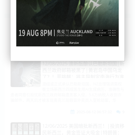
列表
时间排序
点击排序
评论排序
评分排序
支持量排序
12/08/2025 澳新酝酿认巴勒斯坦国|新
西兰政府邮箱被黑了|黄岩岛中国乌龙
了？！菲挑衅：将主导制定南海行为准
则！|美中关税！川普感谢习近平，逼
澳纽或正式承认巴勒斯坦国，NZ总理强调需权
衡立场新西兰四成医生用AI生成病历，准确性与
买4倍大豆|巴基斯坦尽揽中美！莫迪
患者同意引担忧新西兰政府邮箱遭黑客入侵，5.6万纳税人收到诈
气炸了|联合国急对中东
骗邮件，两天后才被发现奥克兰现假冒外卖员入室抢劫案，华
2025-08-12 06:57:32
9
12/06/2025 美国暗批新西兰！|投资移
民新西兰，黄金签证大吸金|特朗普：