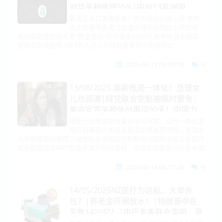
对华关税维持55%|中对53非洲国
100%税目零关税|以色列或提前大
新西兰人口普查数据：青年就业比例上升 老年
人工作更晚奥克兰轨道交通车站周边土地调规
選！|长和交易遇阻|马斯克特朗普缓
允许高密度住房开发“黄金签证”两月吸金2500万 美中申请者居首
和|俄美即将在俄会谈|德州州长超前
逃离北岛成趋势 5年4万人迁入坎特伯雷新西兰电费同比
部署国民兵
2025-06-12 06:55:59
9
13/08/2025 澳新推进一体化！总理女
儿也润澳|绿党联合党魁被临时罢免|
美中官宣关税休战再延90天！中国力
断H20芯片，联大中美为巴拿马拍案
澳新计划推出联合身份证与驾照，证件一体化进
程开启新西兰年轻人赴澳定居趋势明显，总理女
了！|斯基上桌！欧盟第19轮对俄制裁
儿亦移居澳洲新西兰绿党联合领袖因巴勒斯坦问题辩论被议会暂时
来了|川普涉违规！宣布接管华府
罢免医院保安呼吁配备手铐并获拘留权，应对急诊室暴力升级中国
2025-08-13 06:57:40
9
14/05/2025NZ医疗为达标，大举外
包？|养老金开闸放水！|特朗普中东
军售1420亿！|中巴发表联合声明，哥