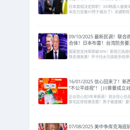
日本首相决定辞职！300韩国人被
本压力显著AT终于被办了！关键职
09/10/2025 最新民
合体！日本布雷！台湾防务要冲
国家党支持率跌破30%！新西兰执政
降息潮来袭！怀卡托水污染致多校停
16/01/2025 信心回
“不公平歧视”！|川普要成
企业信心创3年来新高！就业信心也反
豪宅区惊现袭击案！男子被逮捕！夏
07/08/2025 美中争