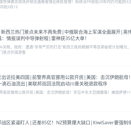
俄导弹袭击现场并悼念遇难者强化移民管理！拟修法PR获批20年内仍可能因
司机9月13
税很受伤|新西兰热门景点未来不再免费|中俄联合海上军演全面展开|
落：情报误判中导弹射程|雷神获35亿大单！
5%关税，政府：遭遇“非常严厉的打击”新西兰政府薪酬平等改革秘密计划曝光
门景点外国游客
刻！新西兰出访拉美四国|前警界高官挪用公款开房|美国：击沉伊朗航
一滴石油流出|美联邦巡回法院启动川普关税退款程序
界高官挪用公款开房|美国：击沉伊朗航母！罕见中东大范围撤离！摧毁萨德+
！东部战区紧逼盯人|还差85亿！NZ预算爆大缺口|KiwiSaver