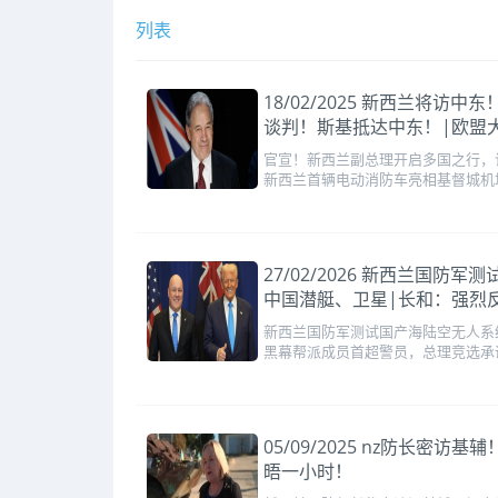
列表
18/02/2025 新西兰将
谈判！斯基抵达中东！|欧盟
官宣！新西兰副总理开启多国之行，
新西兰首辆电动消防车亮相基督城机
27/02/2026 新西兰
中国潜艇、卫星|长和：强烈
新西兰国防军测试国产海陆空无人系
黑幕帮派成员首超警员，总理竞选承
05/09/2025 nz防长
晤一小时！