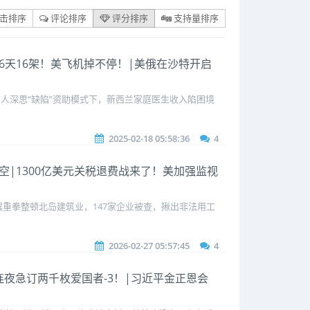
击排序
评论排序
评分排序
支持量排序
|16天16架！美飞机掉不停！|美俄在沙特开启
！
人深思“缺陷”资助模式下，新西兰家庭医生收入陷困境
2025-02-18 05:58:36
4
落空|1300亿美元关税退费战来了！美加强监视
重拳整顿北岛建筑业，147家企业被查，揪出非法用工
2026-02-27 05:57:45
4
了！连夜急订两千枚爱国者-3！|习近平金正恩会