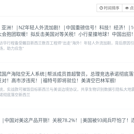
时间排序
点
访中东！亚洲！|NZ年轻人外流加剧！|中国重磅信号！科技！经济！
大会抱团取暖！拟反击美国对等关税！小行星撞地球！中国出招
访华行程备受瞩目新西兰数百工程师“出走”海外！年轻人外流加剧，背后原因引
场，助力应急“
国防军测试国产海陆空无人系统|帮派成员首超警员，总理竞选承诺彻底
反对！高市涉违宪！|福特号即将就位！美清空巴林军舰!
统，实战款可摧毁目标新西兰与美谈边境协议，共享生物识别数据引隐私大地震
诺彻底落空新西兰
密访基辅！|中国对美这产品开铡！关税78.2%！|美国被93阅兵吓怕