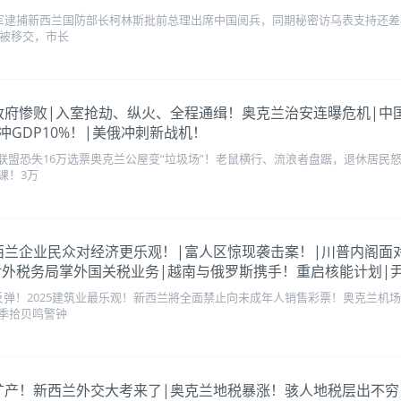
美军逮捕新西兰国防部长柯林斯批前总理出席中国阅兵，同期秘密访乌表支持还差
权被移交，市长
调！联合政府惨败|入室抢劫、纵火、全程通缉！奥克兰治安连曝危机
GDP10%！|美俄冲刺新战机！
联盟恐失16万选票奥克兰公屋变“垃圾场”！老鼠横行、流浪者盘踞，退休居民怒
课！3万
来了！新西兰企业民众对经济更乐观！|富人区惊现袭击案！|川普内
立对外税务局掌外国关税业务|越南与俄罗斯携手！重启核能计划
弹！2025建筑业最乐观！新西兰將全面禁止向未成年人销售彩票！奥克兰机场
季拾贝鸣警钟
库克海底矿产！新西兰外交大考来了|奥克兰地税暴涨！骇人地税层出