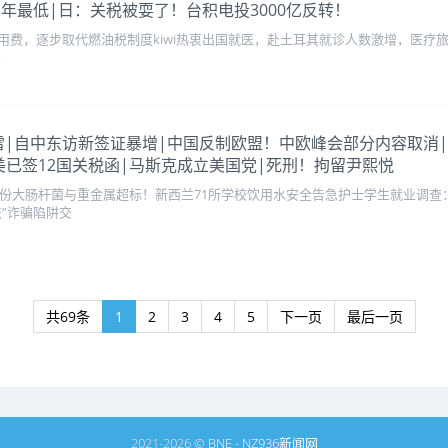
21年最低|日：关税被耍了！台积电投3000亿反转！
费，逐步取代燃油税制度kiwi热衷出国就医，赴土耳其就诊人数激增，医疗旅
客
用水爆雷|自中东访新签证暴增|中国反制欧盟！中欧峰会部分内容取消|
美已签12国关税函|马斯克成立美国党|死刑！拘留尹熙悦
00份大肠杆菌与重金属超标！新西兰71所学校饮用水安全告急护士学生就业调
”诈骗陷阱交
共69条
1
2
3
4
5
下一页
最后一页
2021-2026 ©
BNE
-
NZ936新闻网