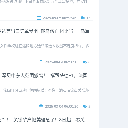
七类情况被取消！中国资本缺席新西兰基建投资，专家呼
2025-09-05 06:52:46
13
英伟达等出口订单受阻|俄乌伤亡14比1？！乌军
，女性维权进程遇阻地方选举候选人数量不足引担忧，多
2025-08-04 06:56:15
6
母！罕见中东大范围撤离！|摧毁萨德+1，法国
1，法国阵风出动！伊朗放话：不许一滴石油流出美联邦
2026-03-04 06:00:20
5
要强制化？！|关键矿产把美逼急了！8日起，零关