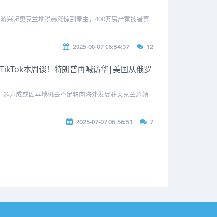
游兴起奥克兰地税暴涨惊到屋主，400万房产竟被错算
2025-08-07 06:54:37
12
TikTok本周谈！特朗普再喊访华|美国从俄罗
查：超六成或因本地机会不足转向海外发展驻奥克兰总领
2025-07-07 06:56:51
7