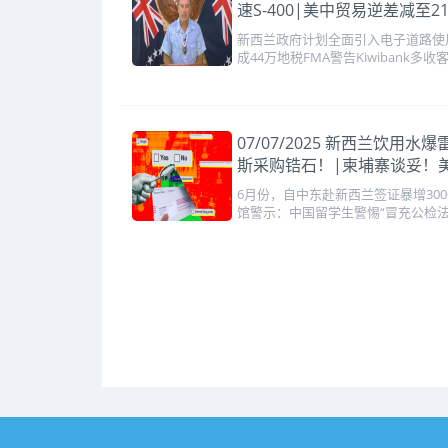
速S-400|美中贸易逆差减至
新西兰政府计划全面引入电子道路使用
成44万地税FMA警告Kiwibank多收
07/07/2025 新西兰饮
斯采购锆石！|柬埔寨谈妥！
6月份，自中东赴新西兰签证暴增3
馆警示：中国留学生警惕“冒充公检法