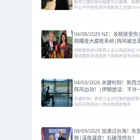
新西兰国防部长秘密访问基辅，视察
吁公平开放投资环境新西兰全国Uber
04/08/2025 NZ：关
购曝庞大腐败系统|阵风被击
特朗普政府对新西兰出口商品加征1
重因素致参选意愿下降政府宣布对热
04/03/2026 关键时
阵风出动！|伊朗放话：不许
关键时刻！新西兰出访拉美四国前警
巡回法院启动川普关税退款程序
08/09/2025 加澳过台海
税|深夜逼宫！石破茂垮台！