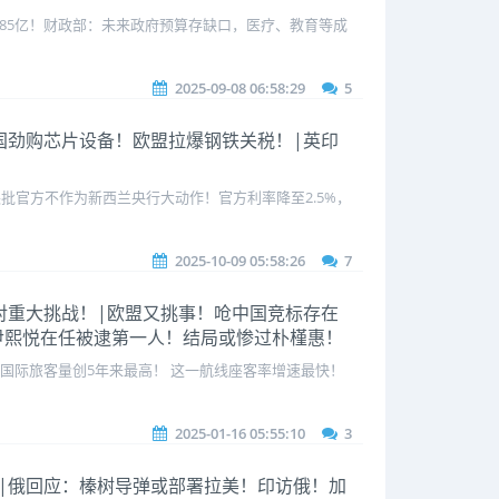
85亿！财政部：未来政府预算存缺口，医疗、教育等成
2025-09-08 06:58:29
5
|中国劲购芯片设备！欧盟拉爆钢铁关税！|英印
批官方不作为新西兰央行大动作！官方利率降至2.5%，
2025-10-09 05:58:26
7
阁面对重大挑战！|欧盟又挑事！呛中国竞标存在
|尹熙悦在任被逮第一人！结局或惨过朴槿惠！
国际旅客量创5年来最高！ 这一航线座客率增速最快！
2025-01-16 05:55:10
3
不穷|俄回应：榛树导弹或部署拉美！印访俄！加