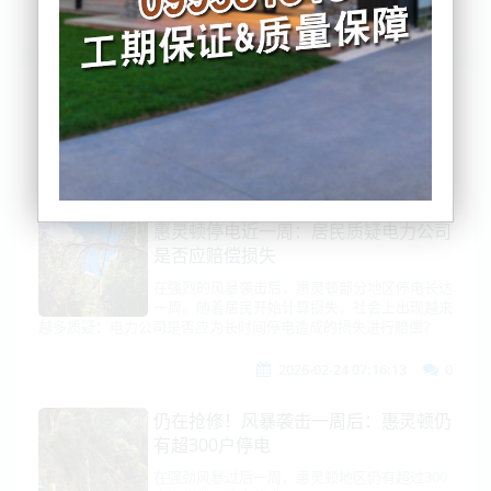
列表
时间排序
点击排序
评论排序
评分排序
支持量排序
惠灵顿停电近一周：居民质疑电力公司
是否应赔偿损失
在强烈的风暴袭击后，惠灵顿部分地区停电长达
一周。随着居民开始计算损失，社会上出现越来
越多质疑：电力公司是否应为长时间停电造成的损失进行赔偿？
2026-02-24 07:16:13
0
仍在抢修！风暴袭击一周后：惠灵顿仍
有超300户停电
在强劲风暴过后一周，惠灵顿地区仍有超过300