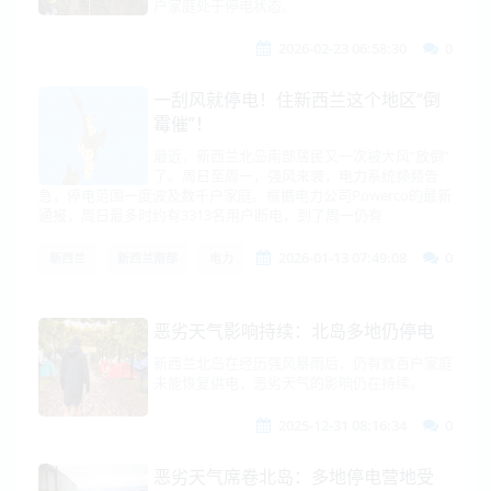
户家庭处于停电状态。
2026-02-23 06:58:30
0
一刮风就停电！住新西兰这个地区“倒
霉催”！
最近，新西兰北岛南部居民又一次被大风“放倒”
了。周日至周一，强风来袭，电力系统频频告
急，停电范围一度波及数千户家庭。根据电力公司Powerco的最新
通报，周日最多时约有3313名用户断电，到了周一仍有
2026-01-13 07:49:08
0
新西兰
新西兰南部
电力
恶劣天气影响持续：北岛多地仍停电
新西兰北岛在经历强风暴雨后，仍有数百户家庭
未能恢复供电，恶劣天气的影响仍在持续。
2025-12-31 08:16:34
0
恶劣天气席卷北岛：多地停电营地受