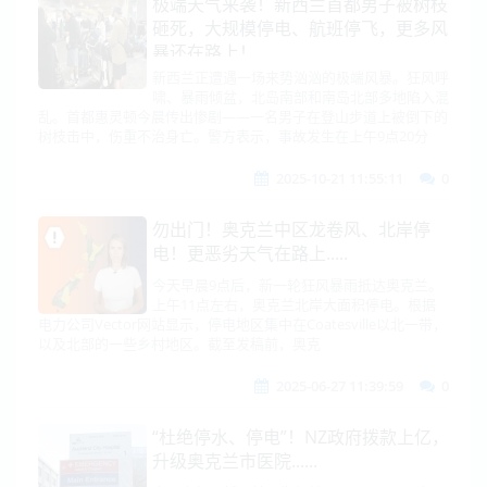
极端天气来袭！新西兰首都男子被树枝
砸死，大规模停电、航班停飞，更多风
暴还在路上！
新西兰正遭遇一场来势汹汹的极端风暴。狂风呼
啸、暴雨倾盆，北岛南部和南岛北部多地陷入混
乱。首都惠灵顿今晨传出惨剧——一名男子在登山步道上被倒下的
树枝击中，伤重不治身亡。警方表示，事故发生在上午9点20分
2025-10-21 11:55:11
0
勿出门！奥克兰中区龙卷风、北岸停
电！更恶劣天气在路上.....
今天早晨9点后，新一轮狂风暴雨抵达奥克兰。
上午11点左右，奥克兰北岸大面积停电。根据
电力公司Vector网站显示，停电地区集中在Coatesville以北一带，
以及北部的一些乡村地区。截至发稿前，奥克
2025-06-27 11:39:59
0
“杜绝停水、停电”！NZ政府拨款上亿，
升级奥克兰市医院......