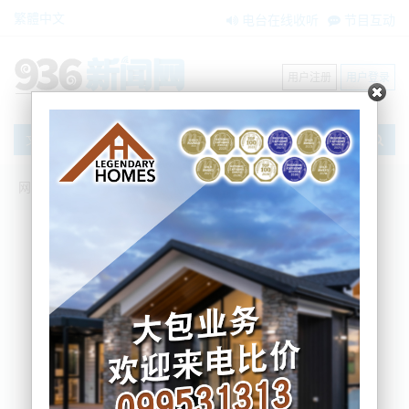
繁體中文
电台在线收听
节目互动
用户注册
用户登录
文章
网站首页
新闻资讯
搜索
条件筛选
栏目分类
不限
大洋洲新闻
国际要闻
BNE在两会
内容搜索
搜索