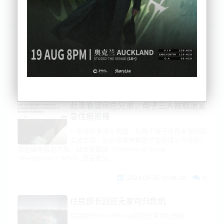
列表
时间排序
点击排序
评论排序
评分排序
支持量排序
赴澳看望病危兄弟，母子三人被取消紧
急住房资格
一名住在奥克兰南部、与两个孩子住在车里的妇
女被告知，她必须等待数周才能获得公共住房。
但在媒体报道之后，社会发展部（Ministry of Social
Development -MSD）周五表示，
2024-05-25 10:48:29
0
住房部长回应无家可归危机
住房部长Chris Bishop回应无家可归危机