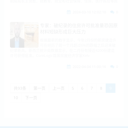
制局局长王贺胜，就教育、就业和社会保障、住房、医疗疾控等民
2024-03-10 12:02:10
0
专家：破纪录的住房许可批准量恐因原
材料短缺形成巨大压力
根据最新的数字显示，今年2月份的新房建造许
可在经历了前一个月超过6%的跌幅之后迎来破
纪录新高。新西兰统计局数据显示，在二月份有接近4200份建造
许可获得批准。CoreLogic首席房屋经济学家Kelv
2022-04-04 11:00:16
0
共93条
第一页
上一页
5
6
7
8
9
10
下一页