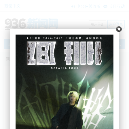
繁體中文
电台在线收听
节目互动
用户注册
用户登录
文章
网站首页
搜索
条件筛选
栏目分类
不限
新闻资讯
节目互动
商家黄页
内容搜索
搜索