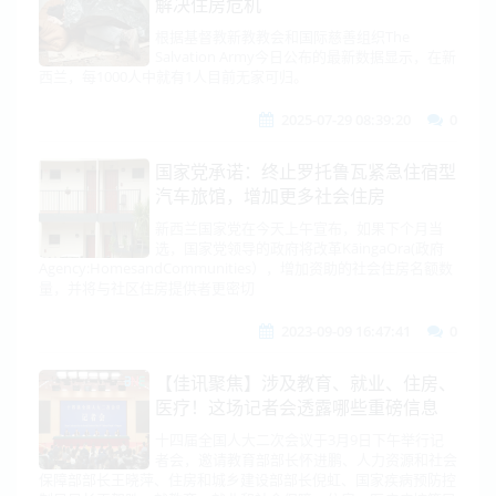
解决住房危机
根据基督教新教教会和国际慈善组织The
Salvation Army今日公布的最新数据显示，在新
西兰，每1000人中就有1人目前无家可归。
2025-07-29 08:39:20
0
国家党承诺：终止罗托鲁瓦紧急住宿型
汽车旅馆，增加更多社会住房
新西兰国家党在今天上午宣布，如果下个月当
选，国家党领导的政府将改革KāingaOra(政府
Agency:HomesandCommunities），增加资助的社会住房名额数
量，并将与社区住房提供者更密切
2023-09-09 16:47:41
0
【佳讯聚焦】涉及教育、就业、住房、
医疗！这场记者会透露哪些重磅信息
十四届全国人大二次会议于3月9日下午举行记
者会，邀请教育部部长怀进鹏、人力资源和社会
保障部部长王晓萍、住房和城乡建设部部长倪虹、国家疾病预防控