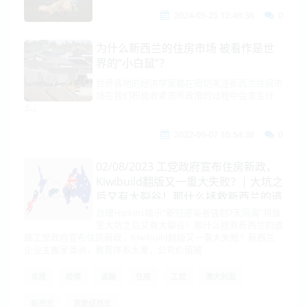
2024-05-25 12:49:36
0
为什么新西兰的住房市场 被看作是世
界的“小白鼠”？
世界各地的经济学家都在密切关注新西兰住房市
场在我们积极收紧货币政策的过程中会发生什
么。
2022-09-07 10:54:38
0
02/08/2023 工党政府宣布住房新政，
Kiwibuild翻版又一重大失败？| 大坑之
后又有大裂谷！那什么拯救新西兰的道
路
总理Hipkins暗示“新冠感染者强制7天隔离”将放
宽大坑之后又有大裂谷！那什么拯救新西兰的道
路工党政府宣布住房新政，Kiwibuild翻版又一重大失败？新西兰
企业主搬家澳洲，教育体系太差，公司价值被
总理
疫情
道路
住房
工党
澳大利亚
新西兰
我爱纽西兰