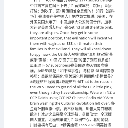
中共謊言實在編不下去了？官媒罕見「跳反」直接
打臉：別吹了，這1萬億順差全是假的！ 知行【爆料
TV】😂清查在美中国人！把党奴党棍送出美国，在
外国爱国太难了！中国加拿大公安跨国合作，加拿
大还是美国盟友吗？ 😂Get rid of all the little pink,
they are all spies. Once they get in some
important position, that evil nation will incentive
them with vaginas or $$$, or threaten their
families in that evil land. They will all kneel down
to spy hawk the US.😂大飛機“脆皮”真相與官場“養
成系”圍獵：中國式“面子工程”的里子到底有多虛？
瓜田理下 67 subscribers😂美國退咗66個國際機
構，拉咗59國起「和平理事會」 粵精彩 😂國際關係
格局：美歐關係惡化/臺美深化經貿關係/多極世界？
#政經點評 程曉農#政經點評 😂That is the reason
the WEST need to get rid of all the CCP little pink,
even though they have citizenship. We are in NZ, a
CCP DaMa using CCP NZ Chinese Radio AM936 to
brain washing the Cultural Revolution left over. 😂
金窮計劃直指中俄，要吞格陵蘭，川普大開口嚇壞
歐洲！冰封之島突變全球熱點，身價倍增；全球版
圖大重置，北極戰爭開打？歐洲空心，北約開裂，
川普耍橫有理由； #精英論壇 1/22/2026 精英論壇