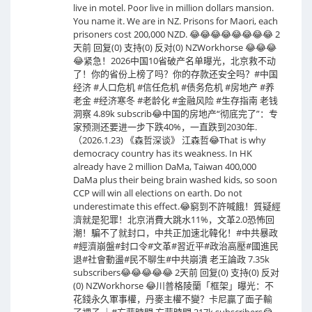
live in motel. Poor live in million dollars mansion.
You name it. We are in NZ. Prisons for Maori, each
prisoners cost 200,000 NZD. 😂😂😂😂😂😂😂😂 2
天前 回复(0) 支持(0) 反对(0) NZWorkhorse 😂😂😂
😂紧急！2026中国10省破产名单曝光，北京救不动
了！你的省份上榜了吗？你的存款还安全吗？#中国
经济 #人口危机 #信任危机 #债务危机 #房地产 #养
老金 #经济寒冬 #老龄化 #金融风险 #生存指南 老钱
洞察 4.89k subscrib😂中国的房地产“彻底完了”：专
家预测还要进一步下跌40%，一直跌到2030年.
（2026.1.23) 《森哲深谈》 江森哲😂That is why
democracy country has its weakness. In HK
already have 2 million DaMa, Taiwan 400,000
DaMa plus their being brain washed kids, so soon
CCP will win all elections on earth. Do not
underestimate this effect.😂窮到不許喊餓！質疑經
濟就是犯罪！北京消費大跳水11%，文革2.0恐怖回
潮！騙不了就封口，中共正加速北韓化！#中共暴政
#經濟崩盤#封口令#文革#習近平#政治高壓#國進民
退#社會動盪#民不聊生#中共崩潰 老王論政 7.35k
subscribers😂😂😂😂😂 2天前 回复(0) 支持(0) 反对
(0) NZWorkhorse 😂川普格陵蘭「框架」曝光：不
花錢永久軍事權，丹麥主權不變？卡尼贏了面子輸
了裡子 ｜#方菲時間 方菲時間 217k subscribers😂