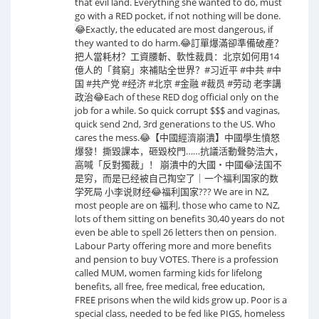
that evil land. Everything she wanted to do, must
go with a RED pocket, if not nothing will be done.
😂Exactly, the educated are most dangerous, if
they wanted to do harm.😂訂單爆滿卻準備破產？
把人當耗材？工資腰斬、軟性裁員：北京如何用14
億人的「貧窮」來補貼全世界？#习近平 #中共 #中
国 #共产党 #经济 #北京 #金融 #裁员 #劳动 老李講
政治😂Each of these RED dog official only on the
job for a while. So quick corrupt $$$ and vaginas,
quick send 2nd, 3rd generations to the US. Who
cares the mess.😂【中國經濟崩潰】中國學生憤怒
爆發！撕毀課本，砸毀校門……抗議活動聲勢浩大，
高喊「反對獨裁」！ 崩潰中的大國・中國😂法国不
是穷，而是已经被自己掏空了｜一个福利国家的数
学死局 小李说财经😂福利国家??? We are in NZ,
most people are on 福利, those who came to NZ,
lots of them sitting on benefits 30,40 years do not
even be able to spell 26 letters then on pension.
Labour Party offering more and more benefits
and pension to buy VOTES. There is a profession
called MUM, women farming kids for lifelong
benefits, all free, free medical, free education,
FREE prisons when the wild kids grow up. Poor is a
special class, needed to be fed like PIGS, homeless