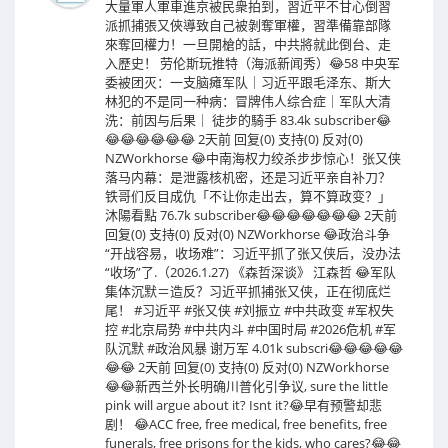
大量軍人軍車進京被民衆拍到，習近平不甘心倒習
派抓捕張又俠導致自己被剝奪軍權，習準備靠部隊
來奪回權力！一旦開槍的話，中共將就此倒台、走
入歷史！ 劳伦斯玩推特（海派新闻秀）😂58 中央军
委被团灭：一支脑瘫军队｜习近平跟毛泽东、斯大
林犯的不是同一种病：冒牌伟人综合症｜军队大清
洗：前因与后果｜ 徒步的騎手 83.4k subscriber😂
😂😂😂😂😂😂 2天前 回复(0) 支持(0) 反对(0)
NZWorkhorse 😂中南海权力绞杀步步惊心！张又侠
落马内幕：是泄露核机密，还是习近平亲自补刀？
铁哥们反目成仇「不让你走出去，算不算政变？」
沐陽看點 76.7k subscriber😂😂😂😂😂😂😂 2天前
回复(0) 支持(0) 反对(0) NZWorkhorse 😂政治斗争
“开战容易，收场难”：习近平抓了张又侠后，没办法
“收场”了.（2026.1.27) 《森哲深谈》 江森哲 😂军队
集体沉默＝造反？习近平抓捕张又侠，正在彻底烂
尾！ #习近平 #张又侠 #刘振立 #中共政变 #军权失
控 #北京局势 #中共内斗 #中国时局 #2026危机 #军
队沉默 #政治风暴 谢万军 4.01k subscri😂😂😂😂😂
😂😂 2天前 回复(0) 支持(0) 反对(0) NZWorkhorse
😂😂新西兰外长明确川普化引争议, sure the little
pink will argue about it? Isnt it?😂早有预警却悲
剧！ 😂ACC free, free medical, free benefits, free
funerals, free prisons for the kids, who cares?😂😂