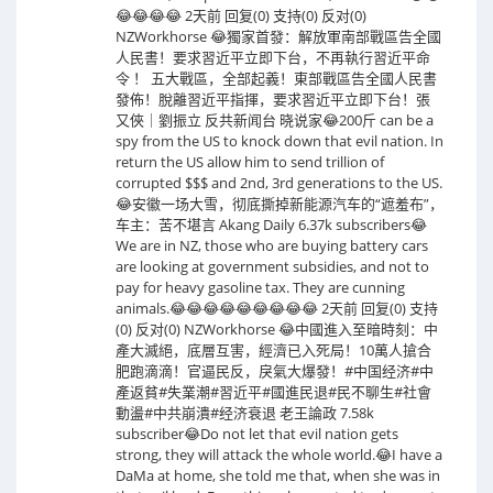
😂😂😂😂 2天前 回复(0) 支持(0) 反对(0)
NZWorkhorse 😂獨家首發：解放軍南部戰區告全國
人民書！要求習近平立即下台，不再執行習近平命
令 ！ 五大戰區，全部起義！東部戰區告全國人民書
發佈！脫離習近平指揮，要求習近平立即下台！張
又俠｜劉振立 反共新闻台 晓说家😂200斤 can be a
spy from the US to knock down that evil nation. In
return the US allow him to send trillion of
corrupted $$$ and 2nd, 3rd generations to the US.
😂安徽一场大雪，彻底撕掉新能源汽车的“遮羞布”，
车主：苦不堪言 Akang Daily 6.37k subscribers😂
We are in NZ, those who are buying battery cars
are looking at government subsidies, and not to
pay for heavy gasoline tax. They are cunning
animals.😂😂😂😂😂😂😂😂😂 2天前 回复(0) 支持
(0) 反对(0) NZWorkhorse 😂中國進入至暗時刻：中
產大滅絕，底層互害，經濟已入死局！10萬人搶合
肥跑滴滴！官逼民反，戾氣大爆發！#中国经济#中
產返貧#失業潮#習近平#國進民退#民不聊生#社會
動盪#中共崩潰#经济衰退 老王論政 7.58k
subscriber😂Do not let that evil nation gets
strong, they will attack the whole world.😂I have a
DaMa at home, she told me that, when she was in