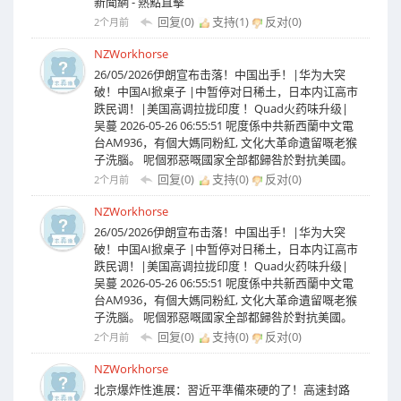
新聞網 - 熱點直擊
回复(0)
支持(
1
)
反对(
0
)
2个月前
NZWorkhorse
26/05/2026伊朗宣布击落！中国出手！|华为大突
破！中国AI掀桌子 |中暂停对日稀土，日本内讧高市
跌民调！|美国高调拉拢印度 ！Quad火药味升级|
吴蔓 2026-05-26 06:55:51 呢度係中共新西蘭中文電
台AM936，有個大媽同粉紅, 文化大革命遺留嘅老猴
子洗腦。 呢個邪惡嘅國家全部都歸咎於對抗美國。
回复(0)
支持(
0
)
反对(
0
)
2个月前
NZWorkhorse
26/05/2026伊朗宣布击落！中国出手！|华为大突
破！中国AI掀桌子 |中暂停对日稀土，日本内讧高市
跌民调！|美国高调拉拢印度 ！Quad火药味升级|
吴蔓 2026-05-26 06:55:51 呢度係中共新西蘭中文電
台AM936，有個大媽同粉紅, 文化大革命遺留嘅老猴
子洗腦。 呢個邪惡嘅國家全部都歸咎於對抗美國。
回复(0)
支持(
0
)
反对(
0
)
2个月前
NZWorkhorse
北京爆炸性進展：習近平準備來硬的了！高速封路