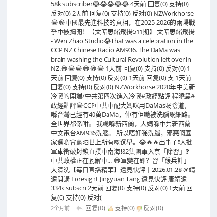
58k subscriber😂😂😂😂😂 4天前 回复(0) 支持(0)
反对(0) 2天前 回复(0) 支持(0) 反对(0) NZWorkhorse
😂😂中國最先進科技的真相，在2025-2026的兩場戰
爭中被揭開！【文昭思緒飛揚511期】 文昭思緒飛揚
- Wen Zhao Studio😂That was a celebration in the
CCP NZ Chinese Radio AM936. The DaMa was
brain washing the Cultural Revolution left over in
NZ.😂😂😂😂😂😂 1天前 回复(0) 支持(0) 反对(0) 1
天前 回复(0) 支持(0) 反对(0) 1天前 回复(0) 支 1天前
回复(0) 支持(0) 反对(0) NZWorkhorse 2020年中美新
冷戰的開端/中共第四次進入冷戰#政經點評 程曉農#
政經點評😂CCP中共中配大媽咪用DaMas嘅陰道，
喺台灣已經有40萬DaMa，仲有佢哋被洗腦嘅細路。
全世界都係咁。 我哋喺新西蘭，大媽喺中共新西蘭
中文電台AM936洗腦。 所以唔好睇洗腦，邪惡嘅國
家遲啲會贏晒世上所有嘅選舉。😂🔥🔥出事了❗大批
軍車衝破封鎖直撲中南海❗82集團軍入京「除習」❓
中共政權正在瓦解中... 😂軍變在即？習「緩兵計」
大清洗【每日直播精華】遠見快評｜2026.01.28 @靖
遠開講 Foresight Jingyuan Tang 遠見快評 唐靖遠
334k subscri 2天前 回复(0) 支持(0) 反对(0) 1天前 回
复(0) 支持(0) 反对(
回复(0)
支持(
0
)
反对(
0
)
2个月前