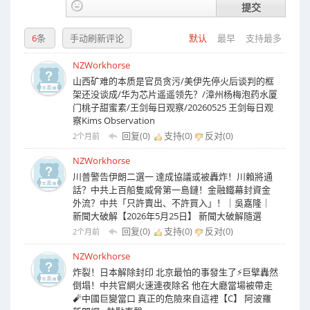
提交
6
条
手动刷新评论
默认
最早
支持最多
NZWorkhorse
山西矿难的本质是官员贪污/美伊先停火后谈判的框
架还没谈成/华为芯片遥遥领先？/漳州杨梅泡药水厦
门桃子甜蜜素/王剑每日观察/20260525 王剑每日观
察Kims Observation
回复(0)
支持(
0
)
反对(
0
)
2个月前
NZWorkhorse
川普警告伊朗二選一 達成協議或被轟炸！川賴將通
話？中共上百船隻威脅第一島鏈！金融鐵幕封資金
外流？中共「只許賣出、不許買入」！｜吳嘉隆｜
新聞大破解【2026年5月25日】 新聞大破解隨選
回复(0)
支持(
0
)
反对(
0
)
2个月前
NZWorkhorse
炸裂！日本解除封印 北京最怕的事發生了⚡️巨擘轟然
倒塌！中共官網火速連夜除名 他在大廳當場被帶走
🧨中國巨變當口 真正的危險來自這裡【C】 阿波羅