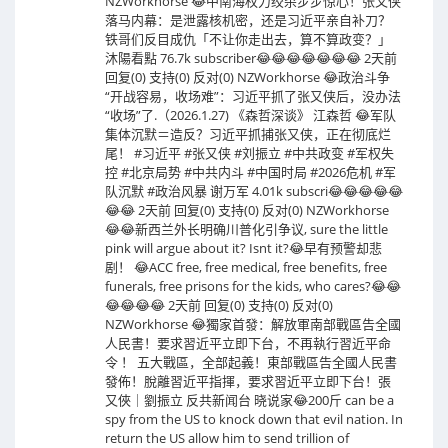
NZWorkhorse 😂中南海权力绞杀步步惊心！张又侠
落马内幕：是泄露核机密，还是习近平亲自补刀？
铁哥们反目成仇「不让你走出去，算不算政变？」
沐陽看點 76.7k subscriber😂😂😂😂😂😂😂 2天前
回复(0) 支持(0) 反对(0) NZWorkhorse 😂政治斗争
“开战容易，收场难”：习近平抓了张又侠后，没办法
“收场”了.（2026.1.27) 《森哲深谈》 江森哲 😂军队
集体沉默＝造反？习近平抓捕张又侠，正在彻底烂
尾！ #习近平 #张又侠 #刘振立 #中共政变 #军权失
控 #北京局势 #中共内斗 #中国时局 #2026危机 #军
队沉默 #政治风暴 谢万军 4.01k subscri😂😂😂😂😂
😂😂 2天前 回复(0) 支持(0) 反对(0) NZWorkhorse
😂😂新西兰外长明确川普化引争议, sure the little
pink will argue about it? Isnt it?😂早有预警却悲
剧！ 😂ACC free, free medical, free benefits, free
funerals, free prisons for the kids, who cares?😂😂
😂😂😂😂 2天前 回复(0) 支持(0) 反对(0)
NZWorkhorse 😂獨家首發：解放軍南部戰區告全國
人民書！要求習近平立即下台，不再執行習近平命
令 ！ 五大戰區，全部起義！東部戰區告全國人民書
發佈！脫離習近平指揮，要求習近平立即下台！張
又俠｜劉振立 反共新闻台 晓说家😂200斤 can be a
spy from the US to knock down that evil nation. In
return the US allow him to send trillion of