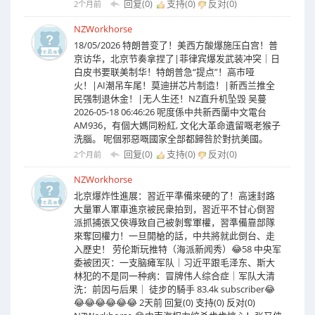
回复(0)
支持(
0
)
反对(
0
)
2个月前
NZWorkhorse
18/05/2026 特朗普变了！美西方酸爆施压白宫！普
京访华，北京节奏拿捏了|菲律宾爆发武装冲突｜日
白皮书要联美制华！特朗普急“提点”！高市哑
火！|AI潮吊车尾！莫迪拼芯片制造！|新西兰推全
民强制退休金！|无人生还！NZ直升机坠毁 吴蔓
2026-05-18 06:46:26 呢度係中共新西蘭中文電台
AM936，有個大媽同粉紅, 文化大革命遺留嘅老猴子
洗腦。 呢個邪惡嘅國家全部都歸咎於對抗美國。
回复(0)
支持(
0
)
反对(
0
)
2个月前
NZWorkhorse
北京爆炸性進展：習近平準備來硬的了！高速封路
大量軍人軍車進京被民衆拍到，習近平不甘心倒習
派抓捕張又俠導致自己被剝奪軍權，習準備靠部隊
來奪回權力！一旦開槍的話，中共將就此倒台、走
入歷史！ 劳伦斯玩推特（海派新闻秀）😂58 中央军
委被团灭：一支脑瘫军队｜习近平跟毛泽东、斯大
林犯的不是同一种病：冒牌伟人综合症｜军队大清
洗：前因与后果｜ 徒步的騎手 83.4k subscriber😂
😂😂😂😂😂😂 2天前 回复(0) 支持(0) 反对(0)