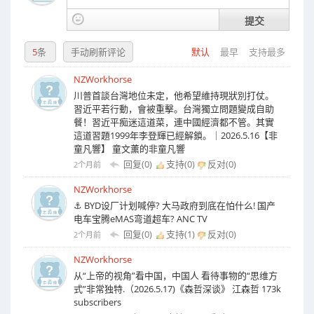
提交
5
条
手动刷新评论
默认
最早
支持最多
NZWorkhorse
川普首談台灣地位未定，他希望維持現狀別打仗。
習近平若行動，會被重擊。台灣獨立問題變成自助
餐！習近平痴迷這道菜，連中國經濟都不管。其實
這道習題1999年李登輝已經解鎖。｜2026.5.16【非
童凡響】 童文薰的非童凡響
回复(0)
支持(
0
)
反对(
0
)
2个月前
NZWorkhorse
⚓ BYD设厂计划喊停? 大马政府到底在怕什么! 国产
电车宝腾eMAS弯道超车? ANC TV
回复(0)
支持(
1
)
反对(
0
)
2个月前
NZWorkhorse
从“上帝的视角”看中国，中国人 看待事物的“思维方
式”非常独特.（2026.5.17)《森哲深谈》 江森哲 173k
subscribers