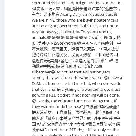
corrupted $$$ and 2nd, 3rd generations to the US.
😂安徽一场大雪，彻底撕掉新能源汽车的“遮羞布”，
车主：苦不堪言 Akang Daily 6.37k subscribers😂
We are in NZ, those who are buying battery cars
are looking at government subsidies, and not to
pay for heavy gasoline tax. They are cunning
animals.😂😂😂😂😂😂😂😂😂 2天前 回复(0) 支持
(0) 反对(0) NZWorkhorse 😂中國進入至暗時刻：中
產大滅絕，底層互害，經濟已入死局！10萬人搶合
肥跑滴滴！官逼民反，戾氣大爆發！#中国经济#中
產返貧#失業潮#習近平#國進民退#民不聊生#社會
動盪#中共崩潰#经济衰退 老王論政 7.58k
subscriber😂Do not let that evil nation gets
strong, they will attack the whole world.😂I have a
DaMa at home, she told me that, when she was in
that evil land. Everything she wanted to do, must
go with a RED pocket, if not nothing will be done.
😂Exactly, the educated are most dangerous, if
they wanted to do harm.😂訂單爆滿卻準備破產？
把人當耗材？工資腰斬、軟性裁員：北京如何用14
億人的「貧窮」來補貼全世界？#习近平 #中共 #中
国 #共产党 #经济 #北京 #金融 #裁员 #劳动 老李講
政治😂Each of these RED dog official only on the
job for a while. So quick corrupt $$$ and vaginas,