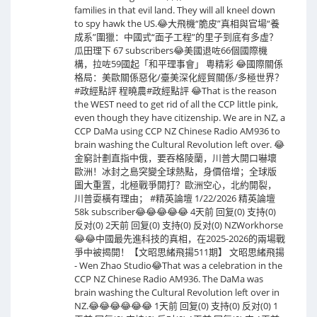
families in that evil land. They will all kneel down
to spy hawk the US.😂大飛機“脆皮”真相與官場“養
成系”圍獵：中國式“面子工程”的里子到底有多虛？
瓜田理下 67 subscribers😂美國退咗66個國際機
構，拉咗59國起「和平理事會」 粵精彩 😂國際關係
格局：美歐關係惡化/臺美深化經貿關係/多極世界？
#政經點評 程曉農#政經點評 😂That is the reason
the WEST need to get rid of all the CCP little pink,
even though they have citizenship. We are in NZ, a
CCP DaMa using CCP NZ Chinese Radio AM936 to
brain washing the Cultural Revolution left over. 😂
金窮計劃直指中俄，要吞格陵蘭，川普大開口嚇壞
歐洲！冰封之島突變全球熱點，身價倍增；全球版
圖大重置，北極戰爭開打？歐洲空心，北約開裂，
川普耍橫有理由； #精英論壇 1/22/2026 精英論壇
58k subscriber😂😂😂😂😂 4天前 回复(0) 支持(0)
反对(0) 2天前 回复(0) 支持(0) 反对(0) NZWorkhorse
😂😂中國最先進科技的真相，在2025-2026的兩場戰
爭中被揭開！【文昭思緒飛揚511期】 文昭思緒飛揚
- Wen Zhao Studio😂That was a celebration in the
CCP NZ Chinese Radio AM936. The DaMa was
brain washing the Cultural Revolution left over in
NZ.😂😂😂😂😂😂 1天前 回复(0) 支持(0) 反对(0) 1