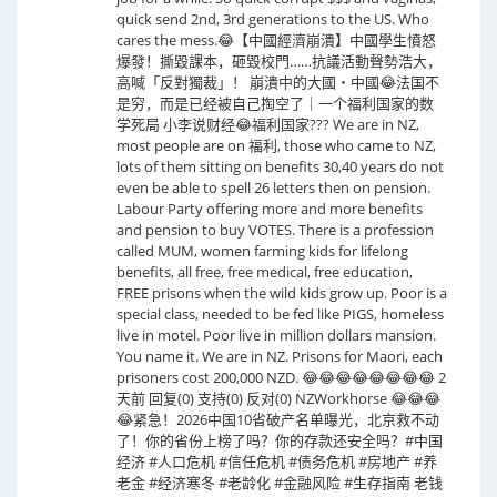
quick send 2nd, 3rd generations to the US. Who
cares the mess.😂【中國經濟崩潰】中國學生憤怒
爆發！撕毀課本，砸毀校門……抗議活動聲勢浩大，
高喊「反對獨裁」！ 崩潰中的大國・中國😂法国不
是穷，而是已经被自己掏空了｜一个福利国家的数
学死局 小李说财经😂福利国家??? We are in NZ,
most people are on 福利, those who came to NZ,
lots of them sitting on benefits 30,40 years do not
even be able to spell 26 letters then on pension.
Labour Party offering more and more benefits
and pension to buy VOTES. There is a profession
called MUM, women farming kids for lifelong
benefits, all free, free medical, free education,
FREE prisons when the wild kids grow up. Poor is a
special class, needed to be fed like PIGS, homeless
live in motel. Poor live in million dollars mansion.
You name it. We are in NZ. Prisons for Maori, each
prisoners cost 200,000 NZD. 😂😂😂😂😂😂😂😂 2
天前 回复(0) 支持(0) 反对(0) NZWorkhorse 😂😂😂
😂紧急！2026中国10省破产名单曝光，北京救不动
了！你的省份上榜了吗？你的存款还安全吗？#中国
经济 #人口危机 #信任危机 #债务危机 #房地产 #养
老金 #经济寒冬 #老龄化 #金融风险 #生存指南 老钱