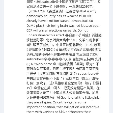
洞察 4.89k subscrib😂中国的房地产“彻底完了”：专
家预测还要进一步下跌40%，一直跌到2030年.
（2026.1.23) 《森哲深谈》 江森哲😂That is why
democracy country has its weakness. In HK
already have 2 million DaMa, Taiwan 400,000
DaMa plus their being brain washed kids, so soon
CCP will win all elections on earth. Do not
underestimate this effect.😂窮到不許喊餓！質疑經
濟就是犯罪！北京消費大跳水11%，文革2.0恐怖回
潮！騙不了就封口，中共正加速北韓化！#中共暴政
#經濟崩盤#封口令#文革#習近平#政治高壓#國進民
退#社會動盪#民不聊生#中共崩潰 老王論政 7.35k
subscribers😂😂😂😂😂 2天前 回复(0) 支持(0) 反对
(0) NZWorkhorse 😂川普格陵蘭「框架」曝光：不
花錢永久軍事權，丹麥主權不變？卡尼贏了面子輸
了裡子 ｜#方菲時間 方菲時間 217k subscribers😂
中共謊言實在編不下去了？官媒罕見「跳反」直接
打臉：別吹了，這1萬億順差全是假的！ 知行【爆料
TV】😂清查在美中国人！把党奴党棍送出美国，在
外国爱国太难了！中国加拿大公安跨国合作，加拿
大还是美国盟友吗？ 😂Get rid of all the little pink,
they are all spies. Once they get in some
important position, that evil nation will incentive
them with vaginas or $$$, or threaten their