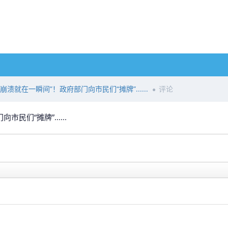
溃就在一瞬间”！政府部门向市民们“摊牌”......
评论
民们“摊牌”......