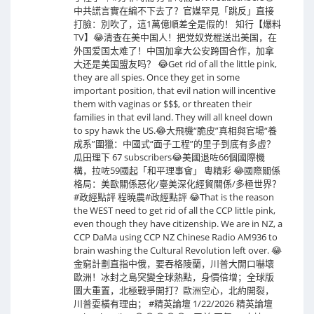
中共謊言實在編不下去了？官媒罕見「跳反」直接
打臉：別吹了，這1萬億順差全是假的！ 知行【爆料
TV】😂清查在美中国人！把党奴党棍送出美国，在
外国爱国太难了！中国加拿大公安跨国合作，加拿
大还是美国盟友吗？ 😂Get rid of all the little pink,
they are all spies. Once they get in some
important position, that evil nation will incentive
them with vaginas or $$$, or threaten their
families in that evil land. They will all kneel down
to spy hawk the US.😂大飛機“脆皮”真相與官場“養
成系”圍獵：中國式“面子工程”的里子到底有多虛？
瓜田理下 67 subscribers😂美國退咗66個國際機
構，拉咗59國起「和平理事會」 粵精彩 😂國際關係
格局：美歐關係惡化/臺美深化經貿關係/多極世界？
#政經點評 程曉農#政經點評 😂That is the reason
the WEST need to get rid of all the CCP little pink,
even though they have citizenship. We are in NZ, a
CCP DaMa using CCP NZ Chinese Radio AM936 to
brain washing the Cultural Revolution left over. 😂
金窮計劃直指中俄，要吞格陵蘭，川普大開口嚇壞
歐洲！冰封之島突變全球熱點，身價倍增；全球版
圖大重置，北極戰爭開打？歐洲空心，北約開裂，
川普耍橫有理由； #精英論壇 1/22/2026 精英論壇