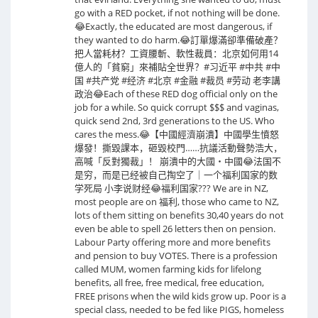
go with a RED pocket, if not nothing will be done.
😂Exactly, the educated are most dangerous, if
they wanted to do harm.😂訂單爆滿卻準備破產？
把人當耗材？工資腰斬、軟性裁員：北京如何用14
億人的「貧窮」來補貼全世界？#习近平 #中共 #中
国 #共产党 #经济 #北京 #金融 #裁员 #劳动 老李講
政治😂Each of these RED dog official only on the
job for a while. So quick corrupt $$$ and vaginas,
quick send 2nd, 3rd generations to the US. Who
cares the mess.😂【中國經濟崩潰】中國學生憤怒
爆發！撕毀課本，砸毀校門……抗議活動聲勢浩大，
高喊「反對獨裁」！ 崩潰中的大國・中國😂法国不
是穷，而是已经被自己掏空了｜一个福利国家的数
学死局 小李说财经😂福利国家??? We are in NZ,
most people are on 福利, those who came to NZ,
lots of them sitting on benefits 30,40 years do not
even be able to spell 26 letters then on pension.
Labour Party offering more and more benefits
and pension to buy VOTES. There is a profession
called MUM, women farming kids for lifelong
benefits, all free, free medical, free education,
FREE prisons when the wild kids grow up. Poor is a
special class, needed to be fed like PIGS, homeless