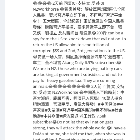
😂😂😂😂 2天前 回复(0) 支持(0) 反对(0)
NZWorkhorse 😂獨家首發：解放軍南部戰區告全國
人民書！要求習近平立即下台，不再執行習近平命
令 ！ 五大戰區，全部起義！東部戰區告全國人民書
發佈！脫離習近平指揮，要求習近平立即下台！張
又俠｜劉振立 反共新闻台 晓说家😂200斤 can be a
spy from the US to knock down that evil nation. In
return the US allow him to send trillion of
corrupted $$$ and 2nd, 3rd generations to the US.
😂安徽一场大雪，彻底撕掉新能源汽车的“遮羞布”，
车主：苦不堪言 Akang Daily 6.37k subscribers😂
We are in NZ, those who are buying battery cars
are looking at government subsidies, and not to
pay for heavy gasoline tax. They are cunning
animals.😂😂😂😂😂😂😂😂😂 2天前 回复(0) 支持
(0) 反对(0) NZWorkhorse 😂中國進入至暗時刻：中
產大滅絕，底層互害，經濟已入死局！10萬人搶合
肥跑滴滴！官逼民反，戾氣大爆發！#中国经济#中
產返貧#失業潮#習近平#國進民退#民不聊生#社會
動盪#中共崩潰#经济衰退 老王論政 7.58k
subscriber😂Do not let that evil nation gets
strong, they will attack the whole world.😂I have a
DaMa at home, she told me that, when she was in
that evil land. Everything she wanted to do, must