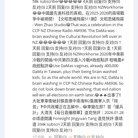
58k subscriber😂😂😂😂😂 4天前 回复(0) 支持(0)
反对(0) 2天前 回复(0) 支持(0) 反对(0) NZWorkhorse
😂😂中國最先進科技的真相，在2025-2026的兩場戰
爭中被揭開！【文昭思緒飛揚511期】 文昭思緒飛揚
- Wen Zhao Studio😂That was a celebration in the
CCP NZ Chinese Radio AM936. The DaMa was
brain washing the Cultural Revolution left over in
NZ.😂😂😂😂😂😂 1天前 回复(0) 支持(0) 反对(0) 1
天前 回复(0) 支持(0) 反对(0) 1天前 回复(0) 支 1天前
回复(0) 支持(0) 反对(0) NZWorkhorse 2020年中美新
冷戰的開端/中共第四次進入冷戰#政經點評 程曉農#
政經點評😂Use DaMas vaginas, already 400,000
DaMa in Taiwan, plus their being brain washed
kids. So as the whole world. We are in NZ, DaMa is
brain washing in CCP NZ Chinese Radio AM936. So
do not look down brain washing, that evil nation
will win all elections on earth later.😂🔥🔥出事了❗
大批軍車衝破封鎖直撲中南海❗82集團軍入京「除
習」❓中共政權正在瓦解中... 😂軍變在即？習「緩兵
計」大清洗【每日直播精華】遠見快評｜2026.01.28
@靖遠開講 Foresight Jingyuan Tang 遠見快評 唐靖
遠 334k subscri 2天前 回复(0) 支持(0) 反对(0) 1天前
回复(0) 支持(0) 反对(1)
回复(0)
支持(
0
)
反对(
0
)
3个月前