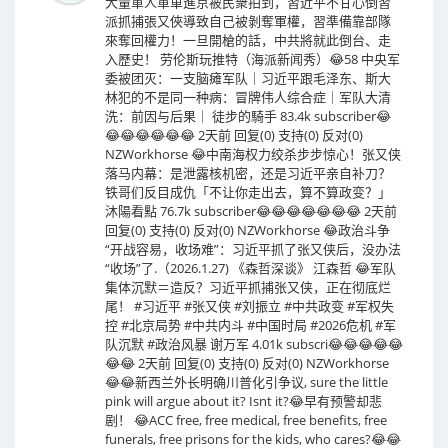
大量軍人軍車進京被民衆拍到，習近平不甘心倒習
派抓捕張又俠導致自己被剝奪軍權，習準備靠部隊
來奪回權力！一旦開槍的話，中共將就此倒台、走
入歷史！ 劳伦斯玩推特（海派新闻秀）😂58 中央军
委被团灭：一支脑瘫军队｜习近平跟毛泽东、斯大
林犯的不是同一种病：冒牌伟人综合症｜军队大清
洗：前因与后果｜ 徒步的騎手 83.4k subscriber😂
😂😂😂😂😂😂 2天前 回复(0) 支持(0) 反对(0)
NZWorkhorse 😂中南海权力绞杀步步惊心！张又侠
落马内幕：是泄露核机密，还是习近平亲自补刀？
铁哥们反目成仇「不让你走出去，算不算政变？」
沐陽看點 76.7k subscriber😂😂😂😂😂😂😂 2天前
回复(0) 支持(0) 反对(0) NZWorkhorse 😂政治斗争
“开战容易，收场难”：习近平抓了张又侠后，没办法
“收场”了.（2026.1.27) 《森哲深谈》 江森哲 😂军队
集体沉默＝造反？习近平抓捕张又侠，正在彻底烂
尾！ #习近平 #张又侠 #刘振立 #中共政变 #军权失
控 #北京局势 #中共内斗 #中国时局 #2026危机 #军
队沉默 #政治风暴 谢万军 4.01k subscri😂😂😂😂😂
😂😂 2天前 回复(0) 支持(0) 反对(0) NZWorkhorse
😂😂新西兰外长明确川普化引争议, sure the little
pink will argue about it? Isnt it?😂早有预警却悲
剧！ 😂ACC free, free medical, free benefits, free
funerals, free prisons for the kids, who cares?😂😂