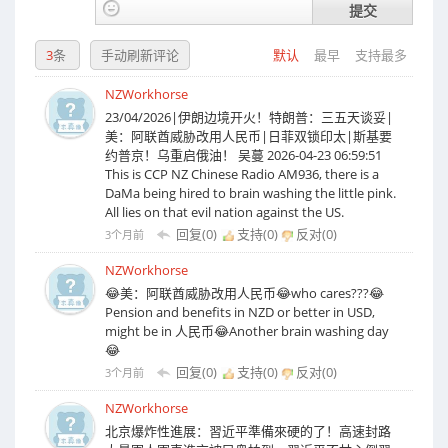
提交
3
条
手动刷新评论
默认
最早
支持最多
NZWorkhorse
23/04/2026|伊朗边境开火！特朗普：三五天谈妥|
美：阿联酋威胁改用人民币|日菲双锁印太|斯基要
约普京！乌重启俄油！ 吴蔓 2026-04-23 06:59:51
This is CCP NZ Chinese Radio AM936, there is a
DaMa being hired to brain washing the little pink.
All lies on that evil nation against the US.
回复(0)
支持(
0
)
反对(
0
)
3个月前
NZWorkhorse
😂美：阿联酋威胁改用人民币😂who cares???😂
Pension and benefits in NZD or better in USD,
might be in 人民币😂Another brain washing day
😂
回复(0)
支持(
0
)
反对(
0
)
3个月前
NZWorkhorse
北京爆炸性進展：習近平準備來硬的了！高速封路