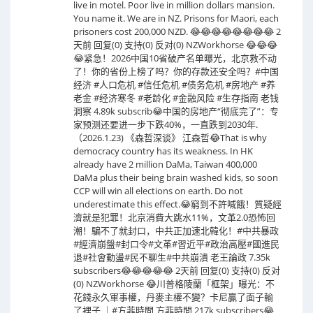
live in motel. Poor live in million dollars mansion.
You name it. We are in NZ. Prisons for Maori, each
prisoners cost 200,000 NZD. 😂😂😂😂😂😂😂😂 2
天前 回复(0) 支持(0) 反对(0) NZWorkhorse 😂😂😂
😂紧急！2026中国10省破产名单曝光，北京救不动
了！你的省份上榜了吗？你的存款还安全吗？#中国
经济 #人口危机 #信任危机 #债务危机 #房地产 #养
老金 #经济寒冬 #老龄化 #金融风险 #生存指南 老钱
洞察 4.89k subscrib😂中国的房地产“彻底完了”：专
家预测还要进一步下跌40%，一直跌到2030年.
（2026.1.23) 《森哲深谈》 江森哲😂That is why
democracy country has its weakness. In HK
already have 2 million DaMa, Taiwan 400,000
DaMa plus their being brain washed kids, so soon
CCP will win all elections on earth. Do not
underestimate this effect.😂窮到不許喊餓！質疑經
濟就是犯罪！北京消費大跳水11%，文革2.0恐怖回
潮！騙不了就封口，中共正加速北韓化！#中共暴政
#經濟崩盤#封口令#文革#習近平#政治高壓#國進民
退#社會動盪#民不聊生#中共崩潰 老王論政 7.35k
subscribers😂😂😂😂😂 2天前 回复(0) 支持(0) 反对
(0) NZWorkhorse 😂川普格陵蘭「框架」曝光：不
花錢永久軍事權，丹麥主權不變？卡尼贏了面子輸
了裡子 ｜#方菲時間 方菲時間 217k subscribers😂