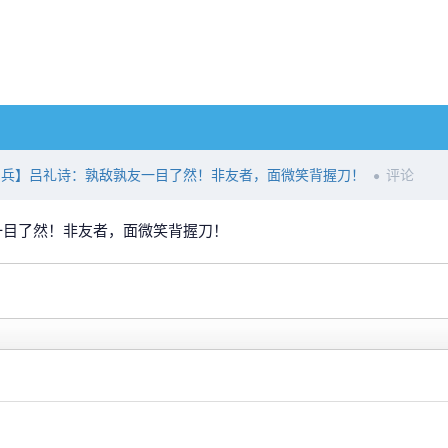
大阅兵】吕礼诗：孰敌孰友一目了然！非友者，面微笑背握刀！
评论
友一目了然！非友者，面微笑背握刀！