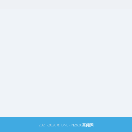
2021-2026 ©
BNE
-
NZ936新闻网