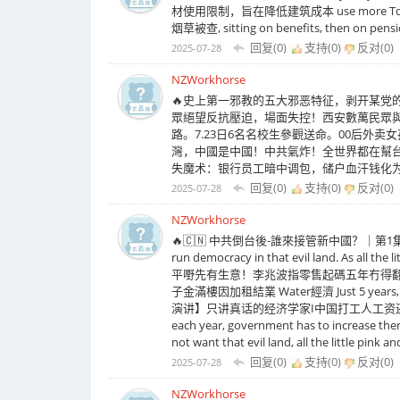
材使用限制，旨在降低建筑成本 use more To Fu s
烟草被查, sitting on benefits, then on pens
回复(0)
支持(
0
)
反对(
0
)
2025-07-28
NZWorkhorse
🔥史上第一邪教的五大邪恶特征，剥开某党的红色
眾絕望反抗壓迫，場面失控！西安數萬民眾與警
路。7.23日6名名校生參觀送命。00后外卖女孩
灣，中國是中國！中共氣炸！全世界都在幫台灣反共
失魔术：银行员工暗中调包，储户血汗钱化为
回复(0)
支持(
0
)
反对(
0
)
2025-07-28
NZWorkhorse
🔥🇨🇳 中共倒台後-誰來接管新中國？｜第1集 🪖 軍政維穩
run democracy in that evil land. As all t
平嘢先有生意！李兆波指零售起碼五年冇得翻
子金滿樓因加租結業 Water經濟 Just 5 years, 
演讲】只讲真话的经济学家I中国打工人工资还会下降，大家要理性消
each year, government has to incre
not want that evil land, all the little pink
回复(0)
支持(
0
)
反对(
0
)
2025-07-28
NZWorkhorse