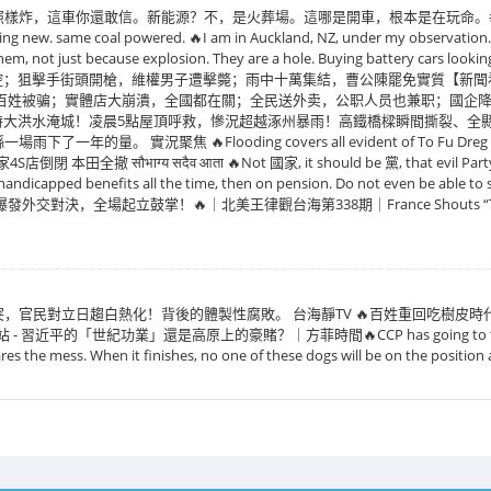
樣炸，這車你還敢信。新能源？不，是火葬場。這哪是開車，根本是在玩命。#中国 
ng new. same coal powered. 🔥I am in Auckland, NZ, under my observation. 
them, not just because explosion. They are a hole. Buying battery cars look
失控；狙擊手街頭開槍，維權男子遭擊斃；雨中十萬集結，曹公陳罷免實質【新聞看點 
百姓被骗；實體店大崩潰，全國都在關；全民送外卖，公职人员也兼职；國企降薪
易縣特大洪水淹城！凌晨5點屋頂呼救，慘況超越涿州暴雨！高鐵橋樑瞬間撕裂、全
 實況聚焦 🔥Flooding covers all evident of To Fu Dreg Co
भाग्य सदैव आता 🔥Not 國家, it should be 黨, that evil Party is ene
handicapped benefits all the time, then on pension. Do not even be able to sp
全場起立鼓掌！🔥｜北美王律觀台海第338期｜France Shouts “Taiwan”! Chin
突，官民對立日趨白熱化！背後的體製性腐敗。 台海靜TV 🔥百姓重回吃樹皮
站 - 習近平的「世紀功業」還是高原上的豪賭？｜方菲時間🔥CCP has going to the end, so
res the mess. When it finishes, no one of these dogs will be on the positio