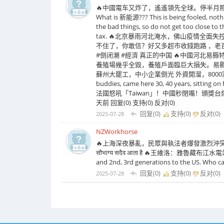
🔥中國電车又炸了，遙遙領先全球。停半月照
What is 新能源??? This is being fooled, nothi
the bad things, so do not get too close to 
tax. 🔥北京暴雨河北淹水，佛山疫情全面
不住了，你敢信？好又多超市收錢跑路 ，老
#倒闭潮 #經濟 真正的中国 🔥中國河北
養殖場幾乎全毀，養殖戶面臨巨大損失。易縣一場雨下了一年的量。
蘇州大罷工，中小企業倒光 外資開溜，8000家4S店倒閉 本田全撤 सौ
buddies, came here 30, 40 years, sitting on 
法國怒吼「Taiwan」！中國秒閉嘴！頒獎台爆發外交對決，
天前 回复(0) 支持(0) 反对(0)
回复(0)
支持(
0
)
反对(
0
)
2025-07-28
NZWorkhorse
🔥上海深夜暴亂，民眾與執法者爆發激烈沖
सौभाग्य सदैव आता है 🔥王維洛：雅魯藏布江水電
and 2nd, 3rd generations to the US. Who ca
回复(0)
支持(
0
)
反对(
0
)
2025-07-28