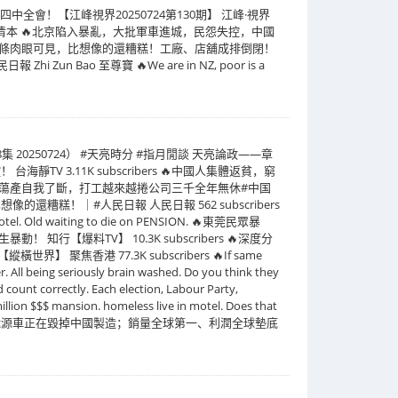
會！【江峰視界20250724第130期】 江峰·視界
C) 高清本 🔥北京陷入暴亂，大批軍車進城，民怨失控，中國
蕭條肉眼可見，比想像的還糟糕！工廠、店舖成排倒閉！
 至尊寶 🔥We are in NZ, poor is a
0250724） #天亮時分 #指月閒談 天亮論政——章
3.11K subscribers 🔥中國人集體返貧，窮
蕩產自我了斷，打工越來越捲公司三千全年無休#中国
糟糕！｜#人民日報 人民日報 562 subscribers
e in motel. Old waiting to die on PENSION. 🔥東莞民眾暴
料TV】 10.3K subscribers 🔥深度分
港 77.3K subscribers 🔥If same
ver. All being seriously brain washed. Do you think they
 count correctly. Each election, Labour Party,
illion $$$ mansion. homeless live in motel. Does that
一家真正獲利；新能源車正在毀掉中國製造；銷量全球第一、利潤全球墊底