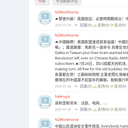
10
条
手动刷新评论
NZWorkhorse
🔥緊張升級！英國放話：必要時開戰保台！中共敢動就開打！｜北
回复(0)
支持(
0
)
反对(
0
)
2025-07-29
NZWorkhorse
🔥中國輸晒！美國歐盟達成貿易協議！中國拉攏失
喉」；路透踢爆：馬斯克一道命令 烏軍反攻失敗；美加譴責
DaMa in Taiwan plus their brain washed kids
Revolution left over on Chi
subscribers 🔥7月24日，四川成都天府机场，
making turn. All free for the old bud
各業都在哭！工廠紛紛倒閉 企業老闆扎堆破
實現在的中國還不如當年的蘇聯。脫鉤進行時這
回复(0)
支持(
0
)
反对(
0
)
2025-07-28
haleruya
讽刺垄断资本：法庭，电网，….
回复(0)
支持(
0
)
反对(
0
)
2025-07-28
NZWorkhorse
中国公民澳洲安全事件频发, Everybody hate DaMa an