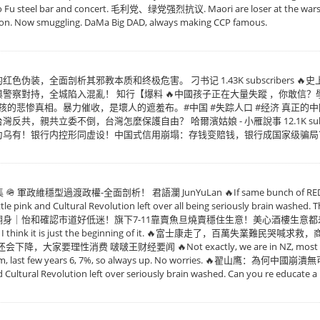
teel bar and concert. 毛利党、绿党强烈抗议. Maori are loser at the
ion. Now smuggling. DaMa Big DAD, always making CCP famous.
伪装，全面剖析其邪教本质和终极危害。 刁书记 1.43K subscribers 
察對持，全城陷入混亂！ 知行【爆料 🔥中國孩子正在大量失蹤 ，你敢信？學
的悲惨真相。暴力催收，是壞人的遮羞布。#中国 #失踪人口 #经济 真正的中国 1.5
，親共立委不倒，台灣怎麼保護自由？ 哈爾濱姑娘 - 小雁說事 12.1K subsc
乌有！银行内控形同虚设！中国式信用崩塌：存钱变赔钱，银行成国家级骗局？ 
型過渡政權-全面剖析！ 君語瀾 JunYuLan 🔥If same bunch of RED dogs in cha
he little pink and Cultural Revolution left over all being seriously brai
身｜怡和確認市道好低迷！旗下7-11靠賣魚旦燒賣穩住生意！美心酒樓生意
I think it is just the beginning of it. 🔥富士康走了，百萬失業難民哭喊求救
费 啵啵王财经要闻 🔥Not exactly, we are in NZ, most people on 
ase them, last few years 6, 7%, so always up. No worries. 🔥
 and Cultural Revolution left over seriously brain washed. Can you re educate