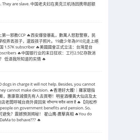
 wars. They are slave. 中国老夫妇在奥克兰机场因携带超额
史上第一邪教CCP 🔥西安爆發暴亂，數萬人怒懟警察，民
校弄丟孩子，還毀孩子照片。19歲少年為910元走上絕
7K subscriber 🔥美國國會正式立法：台灣是台
ribers 🔥中国银行业的末日狂欢：工行2.5亿存款消
低语我所知道的实情 🔥
rge it will not help. Besides, you cannot
n washed. They cannot make decision. 🔥香港好大鑊!｜羅家聰指
都差，惠康靠減價先有人去買嘢！明星酒樓黃大仙店及太
，商店老闆呼喊台商外資回來 सौभाग्य सदैव आता है 🔥【向松柞
government benefits and pension. So,
翟山鹰：為何中國崩潰無可避免？震撼預測揭秘！ 翟山鹰-鷹擊真相 🔥You do
 a DaMa to behave??? 🔥