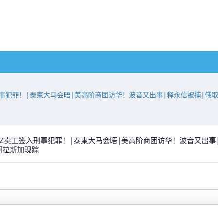
工签入刑事犯罪！|泰柬大马会晤|美高阶商团访华！波音又出事|释永信被捕
件频发|NZ卖工签入刑事犯罪！|泰柬大马会晤|美高阶商团访华！波音又
阿拉斯加现踪