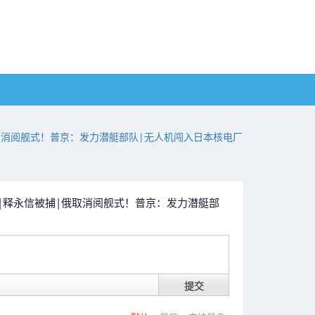
|俄取消阅舰式！普京：发力潜艇部队|无人机闯入日本核电厂
出事|释永信被捕|俄取消阅舰式！普京：发力潜艇部
提交