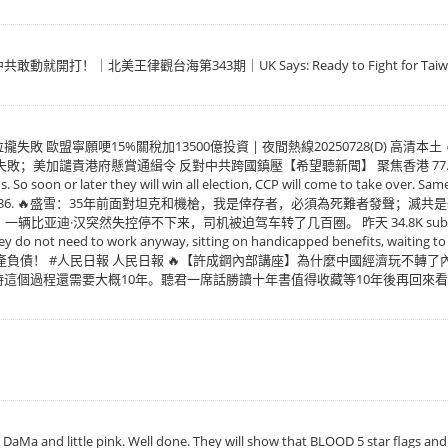
美王律觀台海第343期｜UK Says: Ready to Fight for Taiwan if China
敗 歐盟寧願哽15%關稅加13500億投資 | 夜間熱線20250728(D) 高
港府懸賞通緝令 反對中共跨國鎮壓【希望聽新聞】 聚焦香港 77.5K subscribers 
. So soon or later they will win all election, CCP will come to take over. Sa
nese Radio AM936. 🔥盛雪：35年前面對坦克和機槍，我是倖存者，必須為死難者
一辆比亚迪·汉突然失控停不下来，司机被迫驾车转了几百圈。 昨天 34.8K subscrib We sho
dies, they do not need to work anyway, sitting on handicapped ben
產負債！ #人民日報 人民日報 🔥【許成鋼內部講座】為什麼中國經濟玩不轉
個過程還需要大概10年。聽君一席話勝讀十年書值得收藏等10年後再回來看 洋
d little pink. Well done. They will show that BLOOD 5 star flags 