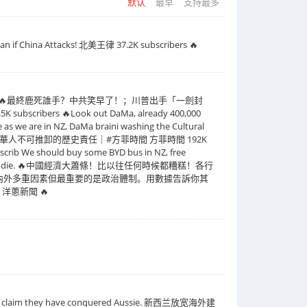
默认
最早
支持最多
 Attacks! 北美王律 37.2K subscribers 🔥
清本土 🔥最終鹿死誰手？中共笑早了！；川普出手「一劍封
🔥Look out DaMa, already 400,000
me as we are in NZ, DaMa braini washing the Cultural
發聲；滅共是華人不可推卸的歷史責任｜#方菲時間 方菲時間 192K
uld buy some BYD bus in NZ, free
efits, waiting to die. 🔥中國經濟大蕭條！比以往任何時候都糟糕！各行
了內外多重因素但最重要的是政治體制。用數據告訴你其
蔥新聞 🔥
and claim they have conquered Aussie. 新西兰放宽海外建