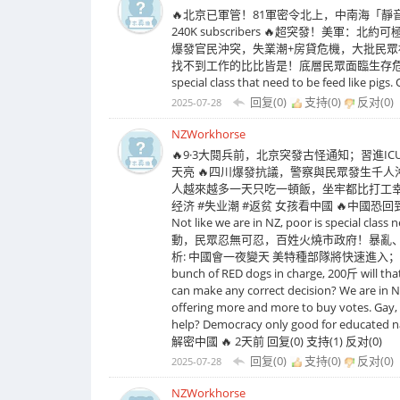
🔥北京已軍管！81軍密令北上，中南海「靜音
240K subscribers 🔥超突發！美
爆發官民沖突，失業潮+房貸危機，大批民眾
找不到工作的比比皆是！底層民眾面臨生存危機 哀嚎一
special class that need to be feed like pi
回复(0)
支持(
0
)
反对(
0
)
2025-07-28
NZWorkhorse
🔥9·3大閱兵前，北京突發古怪通知；習進IC
天亮 🔥四川爆發抗議，警察與民眾發生千人沖突
人越來越多一天只吃一頓飯，坐牢都比打工
经济 #失业潮 #返贫 女孩看中國 🔥中國恐
Not like we are in NZ, poor is special clas
動，民眾忍無可忍，百姓火燒市政府！暴亂、失業、
析: 中國會一夜變天 美特種部隊將快速進入；北京
bunch of RED dogs in charge, 200斤 will that h
can make any correct decision? We are in NZ
offering more and more to buy votes. Gay, g
help? Democracy only good 
解密中國 🔥 2天前 回复(0) 支持(1) 反对(0)
回复(0)
支持(
0
)
反对(
0
)
2025-07-28
NZWorkhorse