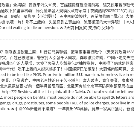
政變」全揭秘！習近平消失10天，官媒照搬蘇聯崩潰前兆，張又俠用戰爭取代四中全
軍：北約可極速攻下加里寧格勒！烏克蘭爆發大規模反政府示威 | 夜間熱線20250725(
被逼上絕路！ 聚焦屋【小柒爆料】 🔥中國經濟慘狀，百業蕭條觸目驚心！大
片！吃不上飯的，失業窮到去賣血的，流落街頭的大量浮現！｜#人民日報 Zhi Zun Bao
gs. Our old waiting to die on pension. 🔥 3天前 回复(0) 支持(0) 反对(0)
U？剛剛霸凌歐盟主席；川普訪問美聯儲，簽署兩重要行政令 （天亮論政第1688集 2
，百姓已被逼瘋，警察打人引發千人圍攻，群眾徹底炸鍋，中國正走向失控！ 台海靜TV 
幸福想坐牢的人暴增，太慘了失業人吃飯靠乞討抽煙靠偷，中國得了病就是傾家
回到60年代！吃不上飯的人越來越多了！中國經濟已陷絕望！大蕭條肉眼可見，比想像的還
s need to be feed like PIGS. Poor live in million $$$ mansion, homeless liv
企業逃亡，中國老百姓的日子苦不堪言！富人破產，青年失業，廣東發生暴動！ 知行【爆
氣氛緊張 提前一個半月設限飛區；北戴河會前北京軍事防衛重鎮高層換血【縱橫世界】 聚焦香
elps??? Besides, all the little pink, all the DaMa, Cultural revolution left o
, most people on benfits, most people do not be able to spell 26 letters and
angs, drugs, prostitutes, some people FREE of police charges, poor live in m
for educated nation. 🔥中國90%新能源不賺錢？ 一年賣出950萬輛，竟無