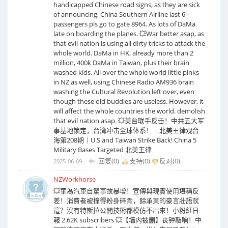
handicapped Chinese road signs, as they are sick
of announcing, China Southern Airline last 6
passengers pls go to gate 8964. As lots of DaMa
late on boarding the planes. 💥War better asap, as
that evil nation is using all dirty tricks to attack the
whole world. DaMa in HK, already more than 2
million, 400k DaMa in Taiwan, plus their brain
washed kids. All over the whole world little pinks
in NZ as well, using Chinese Radio AM936 brain
washing the Cultural Revolution left over, even
though these old buddies are useless. However, it
will affect the whole countries the world. demolish
that evil nation asap. 💥美台联手反击！中共五大军
事基地锁定，台湾冲击全球体系！｜北美王律观台
海第208期｜U.S and Taiwan Strike Back! China 5
Military Bases Targeted 北美王律
回复(0)
支持(
0
)
反对(
0
)
2025-06-09
NZWorkhorse
💥華為汽車自駕事故暴增！宣傳與現實使用堪稱反
差！消費者被撞得粉身碎骨，餘承東的豪言壯語就
這？沒有特斯拉公開技術都模仿不出來！小粉紅日
報 2.62K subscribers 💥【墙内被删】丧钟敲响！中