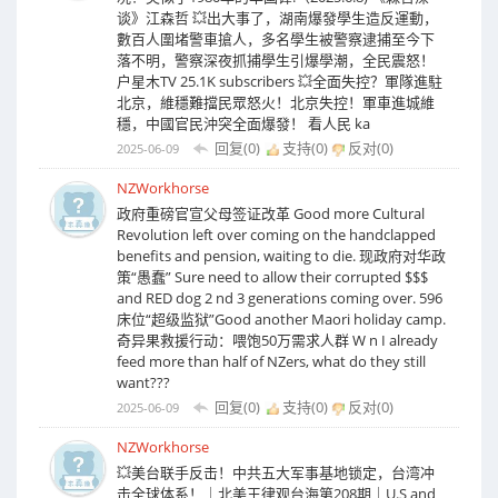
谈》江森哲 💥出大事了，湖南爆發學生造反運動，
數百人圍堵警車搶人，多名學生被警察逮捕至今下
落不明，警察深夜抓捕學生引爆學潮，全民震怒！
户星木TV 25.1K subscribers 💥全面失控？軍隊進駐
北京，維穩難擋民眾怒火！北京失控！軍車進城維
穩，中國官民沖突全面爆發！ 看人民 ka
回复(0)
支持(
0
)
反对(
0
)
2025-06-09
NZWorkhorse
政府重磅官宣父母签证改革 Good more Cultural
Revolution left over coming on the handclapped
benefits and pension, waiting to die. 现政府对华政
策“愚蠢” Sure need to allow their corrupted $$$
and RED dog 2 nd 3 generations coming over. 596
床位“超级监狱”Good another Maori holiday camp.
奇异果救援行动：喂饱50万需求人群 W n I already
feed more than half of NZers, what do they still
want???
回复(0)
支持(
0
)
反对(
0
)
2025-06-09
NZWorkhorse
💥美台联手反击！中共五大军事基地锁定，台湾冲
击全球体系！｜北美王律观台海第208期｜U.S and