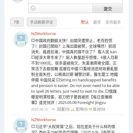
提交
7
条
手动刷新评论
默认
最早
支持最多
NZWorkhorse
💥中國政府翻臉太快！出國突遭禁止，老百姓慌
了！封國已開始？上海出國被禁，全球嘩然！航班
消失、裁員狂潮，中國真的撐不住了？ 看人民 kan
💥經濟大寒冬來了！窮人數量超乎想像，6億人月薪
不到1000元，很多還被拖欠，失業潮席捲全國，正
常活下去都很難 底層在中國 💥重磅消息財政暴亂壓
制全面失控，公務員討薪 輔警討薪，醫生罷工 地鐵
停擺 中国风采 💥Sitting on handicapped benefits
and pension is easier. Do not even need to be able
to spell 26 letters. Just need to wait to die. 💥俄媒
曝習明澤陪客，習刀把子要員被抓【每日直播精
華】遠見快評｜2025.05.09 Foresight Jingyu
回复(0)
支持(
0
)
反对(
0
)
2025-06-10
NZWorkhorse
💥习近平“大权旁落”之后，现在是处于什么样的情
况？类似于1980年的华国锋.（2025.6.8) 《森哲深