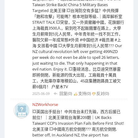
Taiwan Strike Back! China 5 Military Bases
Targeted 北美王律 💥台灣防空有多猛？中共飛彈
「飽和攻擊」可能嗎？根本地獄等級..｜兩岸解析室
STRAIT TALK 💥突發，又一外資撤離中國，花旗銀行
上海裁員3500人，窮到吃不起飯餓暈在路上，大學
生月薪降到5元人民幣，中年青年統一找不到工作，
醫院欠薪一年成常態#外资 #中国经济 #裁员潮 #上
海 女孩看中國 💥大學生月薪降到5元人民幣??? Our
NZ cultural revolution left over getting 499NZD
per week do not even be able to spell 26 letters,
just waiting to die. That only happening in that
evil nation. Enjoy it. 💥重磅消息，比亞迪突然暴雷
即將倒閉，新能源的恆大出现，工廠裁員十萬員
工，大批庫存車堆積如山，4S店集體跑路員工被欠
薪6個月！ 户星木TV
回复(0)
支持(
0
)
反对(
0
)
2025-06-09
NZWorkhorse
💥英国出手挺台！中共攻台未打先输，西方后援已
就位！｜北美王律观台海第209期｜UK Backs
Taiwan! CCP’s Invasion Plan Fails Before First Shot!
北美王律 💥中國南方航空倒閉??? 南方航空倒閉,
better off, In Auckland NZ, the airport has