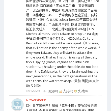
国新能源汽车大逃杀，至少倒一半！崩局已至！Leo
財經思維 💥百萬輛「零公里二手車」驚天黑幕曝
光！比亞迪降價、中國新能源汽車虛假繁榮全面崩
塌！揭秘車企、4S、二手車商的灰色產業鏈，長城
魏建軍 上流社会 8.42K subscribers 💥不再两头烧！
美国弃乌援台，全面围堵中共！欧洲遭强制断奶，
被迫长大成人！｜北美王律观台海第206期｜U.S.
Ditches Ukraine, Backs Taiwan to Stop China 北美
王律 💥美国弃乌援台??? Our NZ DaMa, Cultural
Revolution left over will be very upset. 💥For sure,
that evil nation is the enemy of the whole world. If
they won Taiwan, they will start to attack the
whole world. That evil nation is using all the dirty
tricks, spying (DaMa, vaginas and little pink
students....) hawking under the table, do not look
down the DaMa spies, they are brain washing the
next generations, so the next generations will be
with them. The war starts asap. 3天前 回复(0) 支持
(0) 反对(0)
回复(0)
支持(
0
)
反对(
0
)
2025-06-09
NZWorkhorse
💥中共下跪無門？川普「解放中國」豪語背後的驚
天戰略！南海風雲再起 台灣成為關鍵樞紐？美國