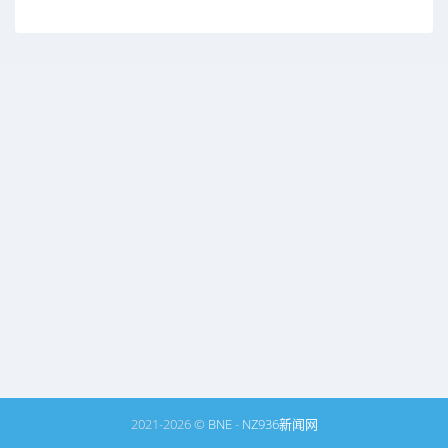
2021-2026 ©
BNE
-
NZ936新闻网